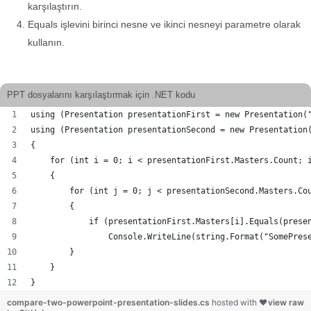
karşılaştırın.
Equals işlevini birinci nesne ve ikinci nesneyi parametre olarak
kullanın.
PPT dosyalarını karşılaştırmak için .NET kodu
using (Presentation presentationFirst = new Presentation(
using (Presentation presentationSecond = new Presentation
{
    for (int i = 0; i < presentationFirst.Masters.Count; 
    {
        for (int j = 0; j < presentationSecond.Masters.Co
        {
            if (presentationFirst.Masters[i].Equals(prese
                Console.WriteLine(string.Format("SomePres
        }
    }
}
compare-two-powerpoint-presentation-slides.cs
hosted with ❤
view raw