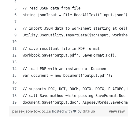
// read JSON data from file
string jsonInput = File.ReadAllText("input.json");
// import JSON data to worksheet starting at cell A1
Utility.JsonUtility.ImportData(jsonInput, worksheet.C
// save resultant file in PDF format
workbook.Save("output.pdf", SaveFormat.Pdf);
// load PDF with an instance of Document
var document = new Document("output.pdf");
// supports DOC, DOT, DOCM, DOTX, DOTX, FLATOPC, RTF,
// call Save method while passing SaveFormat.Doc
document.Save("output.doc", Aspose.Words.SaveFormat.D
parse-json-to-doc.cs
hosted with ❤ by
GitHub
view raw