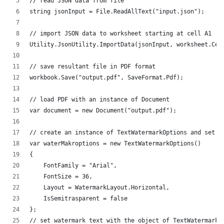
// read JSON data from file
string jsonInput = File.ReadAllText("input.json");
// import JSON data to worksheet starting at cell A1
Utility.JsonUtility.ImportData(jsonInput, worksheet.Cel
// save resultant file in PDF format
workbook.Save("output.pdf", SaveFormat.Pdf);
// load PDF with an instance of Document
var document = new Document("output.pdf");
// create an instance of TextWatermarkOptions and set i
var waterMakroptions = new TextWatermarkOptions()
{
    FontFamily = "Arial",
    FontSize = 36,
    Layout = WatermarkLayout.Horizontal,
    IsSemitrasparent = false
};
// set watermark text with the object of TextWatermarkO