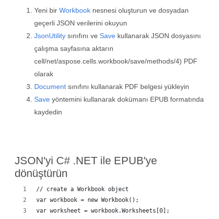
Yeni bir
Workbook
nesnesi oluşturun ve dosyadan
geçerli JSON verilerini okuyun
JsonUtility
sınıfını ve
Save
kullanarak JSON dosyasını
çalışma sayfasına aktarın
cell/net/aspose.cells.workbook/save/methods/4) PDF
olarak
Document
sınıfını kullanarak PDF belgesi yükleyin
Save
yöntemini kullanarak dokümanı EPUB formatında
kaydedin
JSON'yi C# .NET ile EPUB'ye
dönüştürün
// create a Workbook object
var workbook = new Workbook();
var worksheet = workbook.Worksheets[0];