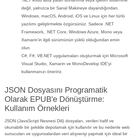
.NET kodu altta yatan donanıma veya işletim sistemine
değil, yalnızca bir Sanal Makineye dayandığından,
Windows, macOS, Android, iOS ve Linux için her türlü
yazılımı geliştirmekte özgürsünüz. Sadece .NET
Framework, .NET Core, Windows Azure, Mono veya
Xamarin’in ilgili sürümünün yüklü olduğundan emin
olun.
C#, F#, VB.NET uygulamaları oluşturmak için Microsoft
Visual Studio, Xamarin ve MonoDevelop IDE’yi
kullanmanızı öneririz.
JSON Dosyasını Programatik
Olarak EPUB'e Dönüştürme:
Kullanım Örnekleri
JSON (JavaScript Nesnesi Dili) dosyaları, verileri hafif ve
okunabilir bir şekilde depolamak için kullanılır ve bu nedenle web
sunucuları ve uygunsalardan veri alışverişi yapmak için ideal bir