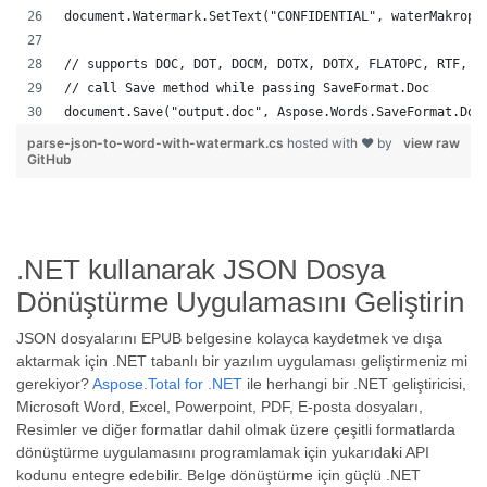
document.Watermark.SetText("CONFIDENTIAL", waterMakropt
// supports DOC, DOT, DOCM, DOTX, DOTX, FLATOPC, RTF, W
// call Save method while passing SaveFormat.Doc
document.Save("output.doc", Aspose.Words.SaveFormat.Doc
parse-json-to-word-with-watermark.cs
hosted with ❤ by
view raw
GitHub
.NET kullanarak JSON Dosya
Dönüştürme Uygulamasını Geliştirin
JSON dosyalarını EPUB belgesine kolayca kaydetmek ve dışa
aktarmak için .NET tabanlı bir yazılım uygulaması geliştirmeniz mi
gerekiyor?
Aspose.Total for .NET
ile herhangi bir .NET geliştiricisi,
Microsoft Word, Excel, Powerpoint, PDF, E-posta dosyaları,
Resimler ve diğer formatlar dahil olmak üzere çeşitli formatlarda
dönüştürme uygulamasını programlamak için yukarıdaki API
kodunu entegre edebilir. Belge dönüştürme için güçlü .NET