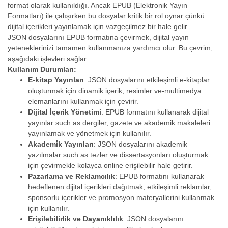
format olarak kullanıldığı. Ancak EPUB (Elektronik Yayın
Formatları) ile çalışırken bu dosyalar kritik bir rol oynar çünkü
dijital içerikleri yayınlamak için vazgeçilmez bir hale gelir.
JSON dosyalarını EPUB formatına çevirmek, dijital yayın
yeteneklerinizi tamamen kullanmanıza yardımcı olur. Bu çevrim,
aşağıdaki işlevleri sağlar:
Kullanım Durumları:
E-kitap Yayınları
: JSON dosyalarını etkileşimli e-kitaplar
oluşturmak için dinamik içerik, resimler ve-multimedya
elemanlarını kullanmak için çevirir.
Dijital İçerik Yönetimi
: EPUB formatını kullanarak dijital
yayınlar such as dergiler, gazete ve akademik makaleleri
yayınlamak ve yönetmek için kullanılır.
Akademi̇k Yayınları
: JSON dosyalarını akademik
yazılmalar such as tezler ve dissertasyonları oluşturmak
için çevirmekle kolayca online erişilebilir hale getirir.
Pazarlama ve Reklamcılık
: EPUB formatını kullanarak
hedeflenen dijital içerikleri dağıtmak, etkileşimli reklamlar,
sponsorlu içerikler ve promosyon materyallerini kullanmak
için kullanılır.
Erişilebilirlik ve Dayanıklılık
: JSON dosyalarını