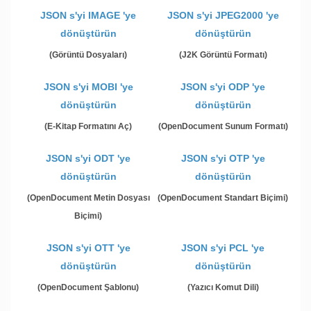
JSON s'yi IMAGE 'ye
JSON s'yi JPEG2000 'ye
dönüştürün
dönüştürün
(Görüntü Dosyaları)
(J2K Görüntü Formatı)
JSON s'yi MOBI 'ye
JSON s'yi ODP 'ye
dönüştürün
dönüştürün
(E-Kitap Formatını Aç)
(OpenDocument Sunum Formatı)
JSON s'yi ODT 'ye
JSON s'yi OTP 'ye
dönüştürün
dönüştürün
(OpenDocument Metin Dosyası
(OpenDocument Standart Biçimi)
Biçimi)
JSON s'yi OTT 'ye
JSON s'yi PCL 'ye
dönüştürün
dönüştürün
(OpenDocument Şablonu)
(Yazıcı Komut Dili)