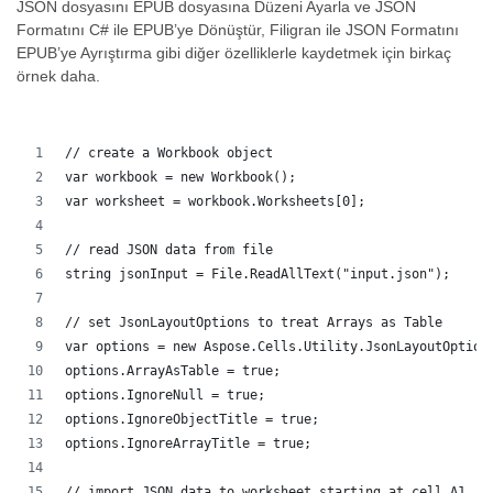
JSON dosyasını EPUB dosyasına Düzeni Ayarla ve JSON
Formatını C# ile EPUB’ye Dönüştür, Filigran ile JSON Formatını
EPUB’ye Ayrıştırma gibi diğer özelliklerle kaydetmek için birkaç
örnek daha.
// create a Workbook object
var workbook = new Workbook();
var worksheet = workbook.Worksheets[0];
// read JSON data from file
string jsonInput = File.ReadAllText("input.json");
// set JsonLayoutOptions to treat Arrays as Table
var options = new Aspose.Cells.Utility.JsonLayoutOption
options.ArrayAsTable = true;
options.IgnoreNull = true;
options.IgnoreObjectTitle = true;
options.IgnoreArrayTitle = true;
// import JSON data to worksheet starting at cell A1