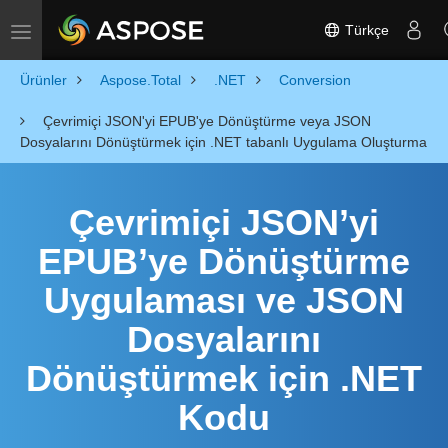
Türkçe
Toggle navigation
Ürünler
Aspose.Total
.NET
Conversion
Çevrimiçi JSON'yi EPUB'ye Dönüştürme veya JSON
Dosyalarını Dönüştürmek için .NET tabanlı Uygulama Oluşturma
Çevrimiçi JSON’yi
EPUB’ye Dönüştürme
Uygulaması ve JSON
Dosyalarını
Dönüştürmek için .NET
Kodu