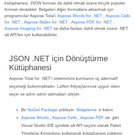
kütüphanesi, JSON formatı da dahil olmak üzere birçok popüler
formatı destekler. Belgeleri diğer formatlara aktarmak için
programcılar Aspose.Total’ı
Aspose.Words for .NET
,
Aspose.Cells
for .NET
,
Aspose.Slides for .NET
,
Aspose.PDF for .NET
,
Aspose.Imaging for .NET
ve daha fazlası dahil olmak üzere .NET
alt API’leri için kullanabilirler.
JSON .NET için Dönüştürme
Kütüphanesi
Aspose.Total for .NET’i sisteminize kurmanın üç alternatif
seçeneği bulunmaktadır. Lütfen ihtiyaçlarınıza uygun olanı
seçin ve adım adım talimatları izleyin:
Bir
NuGet Package
yükleyin.
Belgeleme
’e bakın
Aspose.Wrods
,
Aspose.Cells
,
Aspose.PDF
vb. gibi
Visual Studio IDE içindeki alt API seçimi olarak Paket
Yöneticisi Konsolunu kullanarak kütüphaneyi yükleyin