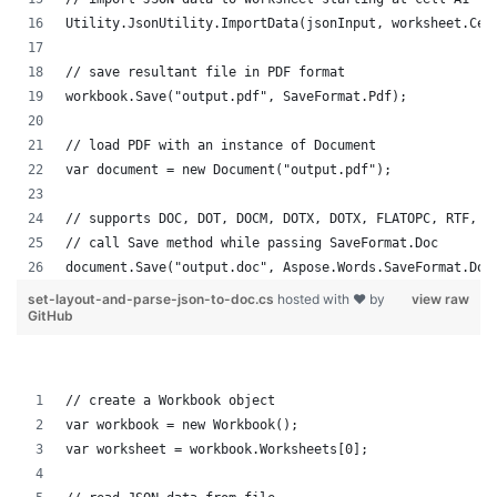
Utility.JsonUtility.ImportData(jsonInput, worksheet.Cel
// save resultant file in PDF format
workbook.Save("output.pdf", SaveFormat.Pdf);
// load PDF with an instance of Document
var document = new Document("output.pdf");
// supports DOC, DOT, DOCM, DOTX, DOTX, FLATOPC, RTF, W
// call Save method while passing SaveFormat.Doc
document.Save("output.doc", Aspose.Words.SaveFormat.Doc
set-layout-and-parse-json-to-doc.cs
hosted with ❤ by
view raw
GitHub
// create a Workbook object
var workbook = new Workbook();
var worksheet = workbook.Worksheets[0];