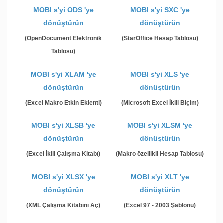
MOBI s'yi ODS 'ye
MOBI s'yi SXC 'ye
dönüştürün
dönüştürün
(OpenDocument Elektronik
(StarOffice Hesap Tablosu)
Tablosu)
MOBI s'yi XLAM 'ye
MOBI s'yi XLS 'ye
dönüştürün
dönüştürün
(Excel Makro Etkin Eklenti)
(Microsoft Excel İkili Biçim)
MOBI s'yi XLSB 'ye
MOBI s'yi XLSM 'ye
dönüştürün
dönüştürün
(Excel İkili Çalışma Kitabı)
(Makro özellikli Hesap Tablosu)
MOBI s'yi XLSX 'ye
MOBI s'yi XLT 'ye
dönüştürün
dönüştürün
(XML Çalışma Kitabını Aç)
(Excel 97 - 2003 Şablonu)