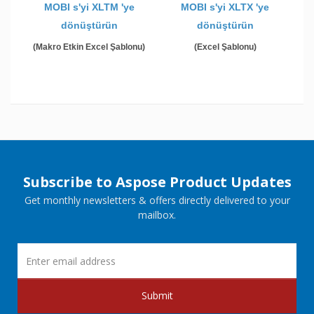
MOBI s'yi XLTM 'ye
MOBI s'yi XLTX 'ye
dönüştürün
dönüştürün
(Makro Etkin Excel Şablonu)
(Excel Şablonu)
Subscribe to Aspose Product Updates
Get monthly newsletters & offers directly delivered to your
mailbox.
Submit