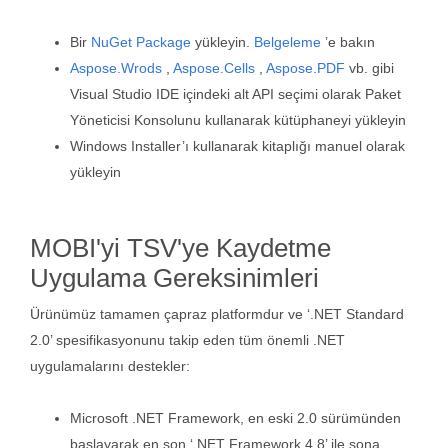
Bir
NuGet Package
yükleyin.
Belgeleme
’e bakın
Aspose.Wrods
,
Aspose.Cells
,
Aspose.PDF
vb. gibi
Visual Studio IDE içindeki alt API seçimi olarak Paket
Yöneticisi Konsolunu kullanarak kütüphaneyi yükleyin
Windows Installer’ı kullanarak kitaplığı manuel olarak
yükleyin
MOBI'yi TSV'ye Kaydetme
Uygulama Gereksinimleri
Ürünümüz tamamen çapraz platformdur ve ‘.NET Standard
2.0’ spesifikasyonunu takip eden tüm önemli .NET
uygulamalarını destekler:
Microsoft .NET Framework, en eski 2.0 sürümünden
başlayarak en son ‘.NET Framework 4.8’ ile sona