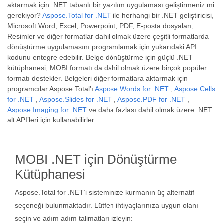
aktarmak için .NET tabanlı bir yazılım uygulaması geliştirmeniz mi
gerekiyor?
Aspose.Total for .NET
ile herhangi bir .NET geliştiricisi,
Microsoft Word, Excel, Powerpoint, PDF, E-posta dosyaları,
Resimler ve diğer formatlar dahil olmak üzere çeşitli formatlarda
dönüştürme uygulamasını programlamak için yukarıdaki API
kodunu entegre edebilir. Belge dönüştürme için güçlü .NET
kütüphanesi, MOBI formatı da dahil olmak üzere birçok popüler
formatı destekler. Belgeleri diğer formatlara aktarmak için
programcılar Aspose.Total’ı
Aspose.Words for .NET
,
Aspose.Cells
for .NET
,
Aspose.Slides for .NET
,
Aspose.PDF for .NET
,
Aspose.Imaging for .NET
ve daha fazlası dahil olmak üzere .NET
alt API’leri için kullanabilirler.
MOBI .NET için Dönüştürme
Kütüphanesi
Aspose.Total for .NET’i sisteminize kurmanın üç alternatif
seçeneği bulunmaktadır. Lütfen ihtiyaçlarınıza uygun olanı
seçin ve adım adım talimatları izleyin: