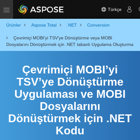
Türkçe
Toggle navigation
Ürünler
Aspose.Total
.NET
Conversion
Çevrimiçi MOBI'yi TSV'ye Dönüştürme veya MOBI
Dosyalarını Dönüştürmek için .NET tabanlı Uygulama Oluşturma
Çevrimiçi MOBI’yi
TSV’ye Dönüştürme
Uygulaması ve MOBI
Dosyalarını
Dönüştürmek için .NET
Kodu