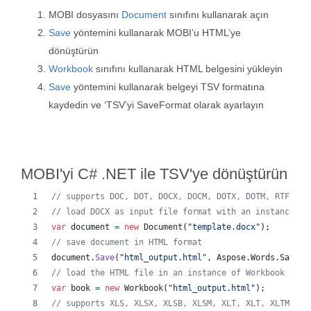
MOBI dosyasını
Document
sınıfını kullanarak açın
Save
yöntemini kullanarak MOBI’u HTML’ye
dönüştürün
Workbook
sınıfını kullanarak HTML belgesini yükleyin
Save
yöntemini kullanarak belgeyi TSV formatına
kaydedin ve ‘TSV’yi SaveFormat olarak ayarlayın
MOBI'yi C# .NET ile TSV'ye dönüştürün
// supports DOC, DOT, DOCX, DOCM, DOTX, DOTM, RTF, Wo
// load DOCX as input file format with an instance of
var
document
=
new
Document
(
"template.docx"
)
;
// save document in HTML format
document
.
Save
(
"html_output.html"
,
Aspose
.
Words
.
SaveFo
// load the HTML file in an instance of Workbook
var
book
=
new
Workbook
(
"html_output.html"
)
;
// supports XLS, XLSX, XLSB, XLSM, XLT, XLT, XLTM, XL