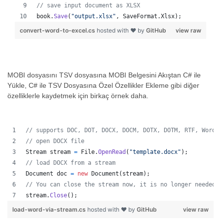
// save input document as XLSX
book
.
Save
(
"output.xlsx"
,
SaveFormat
.
Xlsx
)
;
convert-word-to-excel.cs
hosted with ❤ by
GitHub
view raw
MOBI dosyasını TSV dosyasına MOBI Belgesini Akıştan C# ile
Yükle, C# ile TSV Dosyasına Özel Özellikler Ekleme gibi diğer
özelliklerle kaydetmek için birkaç örnek daha.
// supports DOC, DOT, DOCX, DOCM, DOTX, DOTM, RTF, WordM
// open DOCX file 
Stream
stream
=
File
.
OpenRead
(
"template.docx"
)
;
// load DOCX from a stream 
Document
doc
=
new
Document
(
stream
)
;
// You can close the stream now, it is no longer needed 
stream
.
Close
(
)
;
load-word-via-stream.cs
hosted with ❤ by
GitHub
view raw