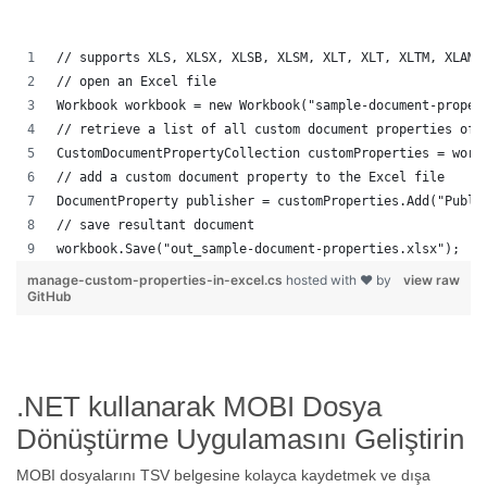
// supports XLS, XLSX, XLSB, XLSM, XLT, XLT, XLTM, XLAM,
// open an Excel file
Workbook workbook = new Workbook("sample-document-proper
// retrieve a list of all custom document properties of 
CustomDocumentPropertyCollection customProperties = work
// add a custom document property to the Excel file
DocumentProperty publisher = customProperties.Add("Publi
// save resultant document
workbook.Save("out_sample-document-properties.xlsx");
manage-custom-properties-in-excel.cs
hosted with ❤ by
view raw
GitHub
.NET kullanarak MOBI Dosya
Dönüştürme Uygulamasını Geliştirin
MOBI dosyalarını TSV belgesine kolayca kaydetmek ve dışa