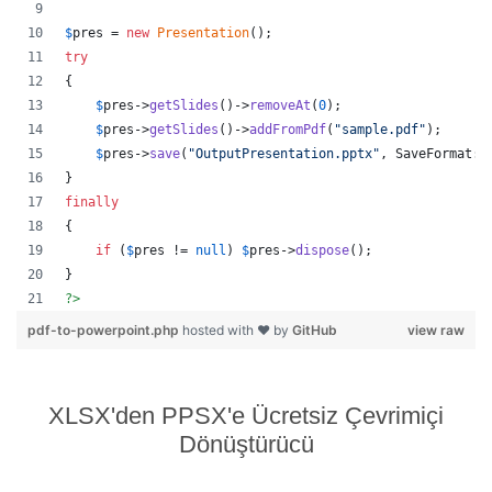
$
pres
 = 
new
Presentation
();
try
{
$
pres
->
getSlides
()->
removeAt
(
0
);
$
pres
->
getSlides
()->
addFromPdf
(
"
sample.pdf
"
);
$
pres
->
save
(
"
OutputPresentation.pptx
"
, SaveFormat::
}
finally
{
if
 (
$
pres
 != 
null
) 
$
pres
->
dispose
();
}
?>
pdf-to-powerpoint.php
hosted with ❤ by
GitHub
view raw
XLSX'den PPSX'e Ücretsiz Çevrimiçi
Dönüştürücü