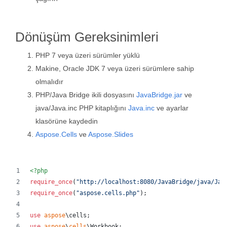
Dönüşüm Gereksinimleri
PHP 7 veya üzeri sürümler yüklü
Makine, Oracle JDK 7 veya üzeri sürümlere sahip
olmalıdır
PHP/Java Bridge ikili dosyasını
JavaBridge.jar
ve
java/Java.inc PHP kitaplığını
Java.inc
ve ayarlar
klasörüne kaydedin
Aspose.Cells
ve
Aspose.Slides
<?php
require_once
(
"
http://localhost:8080/JavaBridge/java/Jav
require_once
(
"
aspose.cells.php
"
);
use
aspose
\
cells
;
use
aspose
\
cells
\
Workbook
;