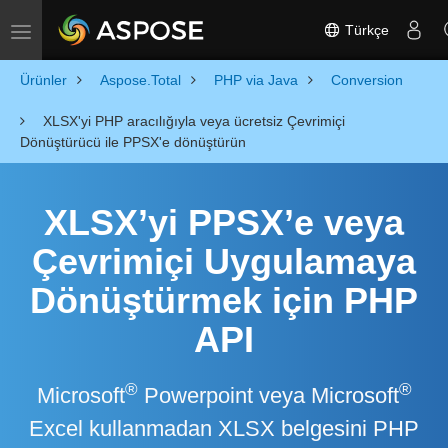
Türkçe
Toggle navigation
Ürünler
Aspose.Total
PHP via Java
Conversion
XLSX'yi PHP aracılığıyla veya ücretsiz Çevrimiçi
Dönüştürücü ile PPSX'e dönüştürün
XLSX’yi PPSX’e veya
Çevrimiçi Uygulamaya
Dönüştürmek için PHP
API
®
®
Microsoft
Powerpoint veya Microsoft
Excel kullanmadan XLSX belgesini PHP