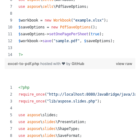
use
aspose
\
cells
\
PdfSaveOptions
;
$
workbook
 = 
new
Workbook
(
"
example.xlsx
"
);
$
saveOptions
 = 
new
PdfSaveOptions
();
$
saveOptions
->
setOnePagePerSheet
(
true
);
$
workbook
->
save
(
"
sample.pdf
"
, 
$
saveOptions
);
?>
excel-to-pdf.php
hosted with ❤ by
GitHub
view raw
<?php
require_once
(
"
http://localhost:8080/JavaBridge/java/Jav
require_once
(
"
lib/aspose.slides.php
"
);
use
aspose
\
slides
;
use
aspose
\
slides
\
Presentation
;
use
aspose
\
slides
\
ShapeType
;
use
aspose
\
slides
\
SaveFormat
;