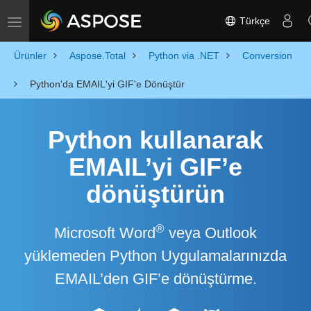
Türkçe
Toggle navigation
Ürünler
Aspose.Total
Python via .NET
Conversion
Python'da EMAIL'yi GIF'e Dönüştür
Python kullanarak
EMAIL’yi GIF’e
dönüştürün
®
Microsoft Word
veya Outlook
yüklemeden Python Uygulamalarınızda
EMAIL’den GIF’e dönüştürme.