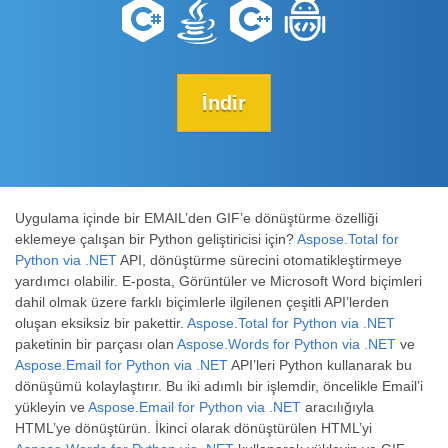
İndir
Uygulama içinde bir EMAIL’den GIF’e dönüştürme özelliği
eklemeye çalışan bir Python geliştiricisi için?
Aspose.Total for
Python via .NET
API, dönüştürme sürecini otomatikleştirmeye
yardımcı olabilir. E-posta, Görüntüler ve Microsoft Word biçimleri
dahil olmak üzere farklı biçimlerle ilgilenen çeşitli API’lerden
oluşan eksiksiz bir pakettir.
Aspose.Total for Python via .NET
paketinin bir parçası olan
Aspose.Words for Python via .NET
ve
Aspose.Email for Python via .NET
API’leri Python kullanarak bu
dönüşümü kolaylaştırır. Bu iki adımlı bir işlemdir, öncelikle Email’i
yükleyin ve
Aspose.Email for Python via .NET
aracılığıyla
HTML’ye dönüştürün. İkinci olarak dönüştürülen HTML’yi