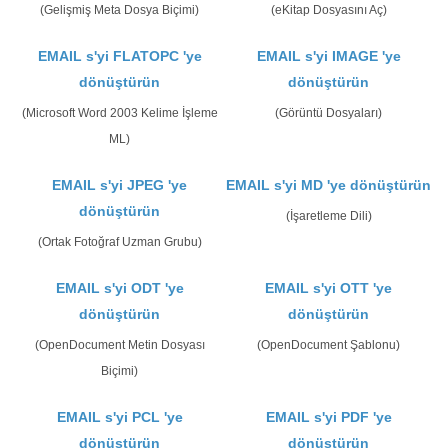
(Gelişmiş Meta Dosya Biçimi)
(eKitap Dosyasını Aç)
EMAIL s'yi FLATOPC 'ye
EMAIL s'yi IMAGE 'ye
dönüştürün
dönüştürün
(Microsoft Word 2003 Kelime İşleme
(Görüntü Dosyaları)
ML)
EMAIL s'yi JPEG 'ye
EMAIL s'yi MD 'ye dönüştürün
dönüştürün
(İşaretleme Dili)
(Ortak Fotoğraf Uzman Grubu)
EMAIL s'yi ODT 'ye
EMAIL s'yi OTT 'ye
dönüştürün
dönüştürün
(OpenDocument Metin Dosyası
(OpenDocument Şablonu)
Biçimi)
EMAIL s'yi PCL 'ye
EMAIL s'yi PDF 'ye
dönüştürün
dönüştürün