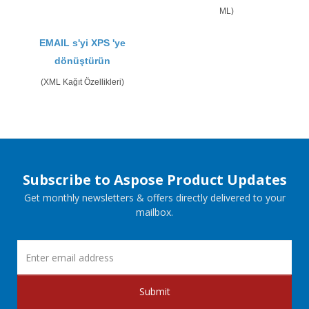
ML)
EMAIL s'yi XPS 'ye
dönüştürün
(XML Kağıt Özellikleri)
Subscribe to Aspose Product Updates
Get monthly newsletters & offers directly delivered to your
mailbox.
Submit