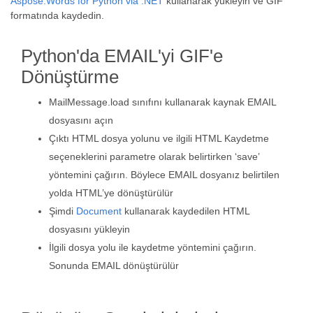
Aspose.Words for Python via .NET
kullanarak yükleyin ve GIF
formatında kaydedin.
Python'da EMAIL'yi GIF'e
Dönüştürme
MailMessage.load sınıfını kullanarak kaynak EMAIL
dosyasını açın
Çıktı HTML dosya yolunu ve ilgili HTML Kaydetme
seçeneklerini parametre olarak belirtirken ‘save’
yöntemini çağırın. Böylece EMAIL dosyanız belirtilen
yolda HTML’ye dönüştürülür
Şimdi
Document
kullanarak kaydedilen HTML
dosyasını yükleyin
İlgili dosya yolu ile kaydetme yöntemini çağırın.
Sonunda EMAIL dönüştürülür