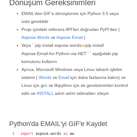
Dönüşüm Gereksinimleri
EMAIL’den GIF’e dönüştürme için Python 3.5 veya
üstü gereklidir
Proje içindeki referans API’leri doğrudan PyPI’den (
Aspose.Words
ve
Aspose.Email
)
Veya ``pip install aspose.words
pip install
ve
Aspose.Email-for-Python-via-NET``` aşağıdaki pip
komutunu kullanın.
Ayrıca, Microsoft Windows veya Linux tabanlı işletim
sistemi (
Words
ve
Email
için daha fazlasına bakın) ve
Linux için gcc ve libpython için ek gereksinimleri kontrol
edin ve
INSTALL
adım adım talimatları izleyin
Python'da EMAIL'yi GIF'e Kaydet
import
aspose
.
words
as
aw