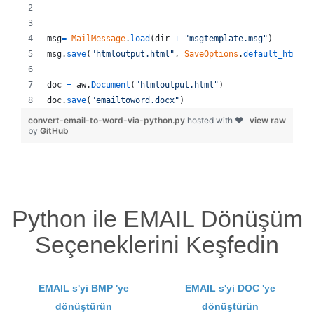
msg
=
MailMessage
.
load
(
dir
+
"msgtemplate.msg"
)
msg
.
save
(
"htmloutput.html"
, 
SaveOptions
.
default_html
)
doc
=
aw
.
Document
(
"htmloutput.html"
)
doc
.
save
(
"emailtoword.docx"
)
convert-email-to-word-via-python.py
hosted with ❤
view raw
by
GitHub
Python ile EMAIL Dönüşüm
Seçeneklerini Keşfedin
EMAIL s'yi BMP 'ye
EMAIL s'yi DOC 'ye
dönüştürün
dönüştürün