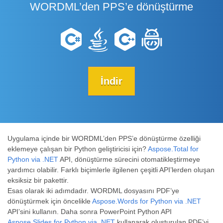
WORDML’den PPS’e dönüştürme
İndir
Uygulama içinde bir WORDML’den PPS’e dönüştürme özelliği
eklemeye çalışan bir Python geliştiricisi için?
Aspose.Total for
Python via .NET
API, dönüştürme sürecini otomatikleştirmeye
yardımcı olabilir. Farklı biçimlerle ilgilenen çeşitli API’lerden oluşan
eksiksiz bir pakettir.
Esas olarak iki adımdadır. WORDML dosyasını PDF’ye
dönüştürmek için öncelikle
Aspose.Words for Python via .NET
API’sini kullanın. Daha sonra PowerPoint Python API
Aspose.Slides for Python via .NET
kullanarak oluşturulan PDF’yi