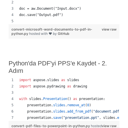
doc = aw.Document("Input.docx")
doc.save("Output.pdf")
convert-microsoft-word-documents-to-pdf-in-
view raw
python.py
hosted with ❤ by
GitHub
Python'da PDF'yi PPS'e Kaydet - 2.
Adım
import
aspose
.
slides
as
slides
import
aspose
.
pydrawing
as
drawing
with
slides
.
Presentation
() 
as
presentation
:
presentation
.
slides
.
remove_at
(
0
)
presentation
.
slides
.
add_from_pdf
(
"document.pdf"
)
presentation
.
save
(
"presentation.ppt"
, 
slides
.
expor
convert-pdf-files-to-powerpoint-in-python.py
hosted
view raw