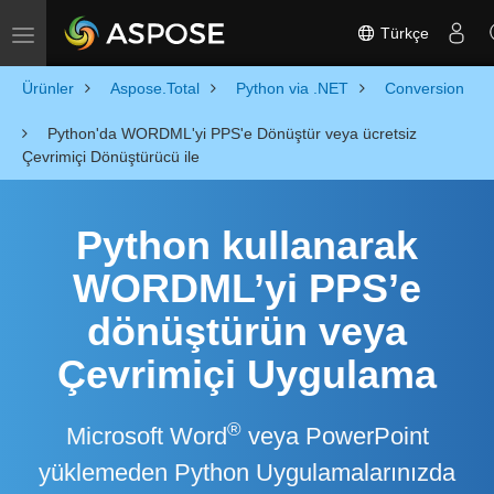
Türkçe
Toggle navigation
Ürünler
Aspose.Total
Python via .NET
Conversion
Python'da WORDML'yi PPS'e Dönüştür veya ücretsiz
Çevrimiçi Dönüştürücü ile
Python kullanarak
WORDML’yi PPS’e
dönüştürün veya
Çevrimiçi Uygulama
®
Microsoft Word
veya PowerPoint
yüklemeden Python Uygulamalarınızda