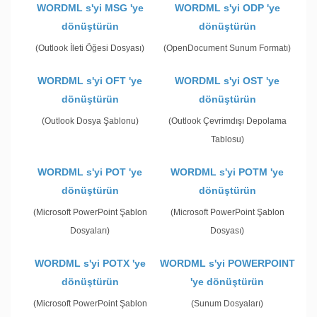
WORDML s'yi MSG 'ye
WORDML s'yi ODP 'ye
dönüştürün
dönüştürün
(Outlook İleti Öğesi Dosyası)
(OpenDocument Sunum Formatı)
WORDML s'yi OFT 'ye
WORDML s'yi OST 'ye
dönüştürün
dönüştürün
(Outlook Dosya Şablonu)
(Outlook Çevrimdışı Depolama
Tablosu)
WORDML s'yi POT 'ye
WORDML s'yi POTM 'ye
dönüştürün
dönüştürün
(Microsoft PowerPoint Şablon
(Microsoft PowerPoint Şablon
Dosyaları)
Dosyası)
WORDML s'yi POTX 'ye
WORDML s'yi POWERPOINT
dönüştürün
'ye dönüştürün
(Microsoft PowerPoint Şablon
(Sunum Dosyaları)