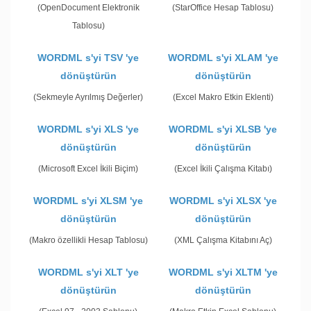
(OpenDocument Elektronik
(StarOffice Hesap Tablosu)
Tablosu)
WORDML s'yi TSV 'ye
WORDML s'yi XLAM 'ye
dönüştürün
dönüştürün
(Sekmeyle Ayrılmış Değerler)
(Excel Makro Etkin Eklenti)
WORDML s'yi XLS 'ye
WORDML s'yi XLSB 'ye
dönüştürün
dönüştürün
(Microsoft Excel İkili Biçim)
(Excel İkili Çalışma Kitabı)
WORDML s'yi XLSM 'ye
WORDML s'yi XLSX 'ye
dönüştürün
dönüştürün
(Makro özellikli Hesap Tablosu)
(XML Çalışma Kitabını Aç)
WORDML s'yi XLT 'ye
WORDML s'yi XLTM 'ye
dönüştürün
dönüştürün