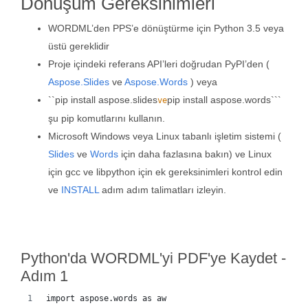
Dönüşüm Gereksinimleri
WORDML’den PPS’e dönüştürme için Python 3.5 veya
üstü gereklidir
Proje içindeki referans API’leri doğrudan PyPI’den (
Aspose.Slides
ve
Aspose.Words
) veya
``pip install aspose.slides
pip install aspose.words```
ve
şu pip komutlarını kullanın.
Microsoft Windows veya Linux tabanlı işletim sistemi (
Slides
ve
Words
için daha fazlasına bakın) ve Linux
için gcc ve libpython için ek gereksinimleri kontrol edin
ve
INSTALL
adım adım talimatları izleyin.
Python'da WORDML'yi PDF'ye Kaydet -
Adım 1
import aspose.words as aw