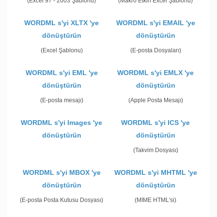
(Excel 97 - 2003 Şablonu)
(Makro Etkin Excel Şablonu)
WORDML s'yi XLTX 'ye
WORDML s'yi EMAIL 'ye
dönüştürün
dönüştürün
(Excel Şablonu)
(E-posta Dosyaları)
WORDML s'yi EML 'ye
WORDML s'yi EMLX 'ye
dönüştürün
dönüştürün
(E-posta mesajı)
(Apple Posta Mesajı)
WORDML s'yi Images 'ye
WORDML s'yi ICS 'ye
dönüştürün
dönüştürün
(Takvim Dosyası)
WORDML s'yi MBOX 'ye
WORDML s'yi MHTML 'ye
dönüştürün
dönüştürün
(E-posta Posta Kutusu Dosyası)
(MIME HTML'si)