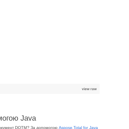
view raw
могою Java
у документ DOTM? За допомогою
Aspose.Total for Java