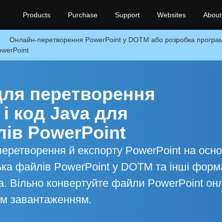
Products
Purchase
Support
Websites
About
Онлайн-перетворення PowerPoint у DOTM або розробка програм
owerPoint
для перетворення
і код Java для
ів PowerPoint
перетворення й експорту PowerPoint на осно
ька файлів PowerPoint у DOTM та інші форм
a. Вільно конвертуйте файли PowerPoint он
им завантаженням.