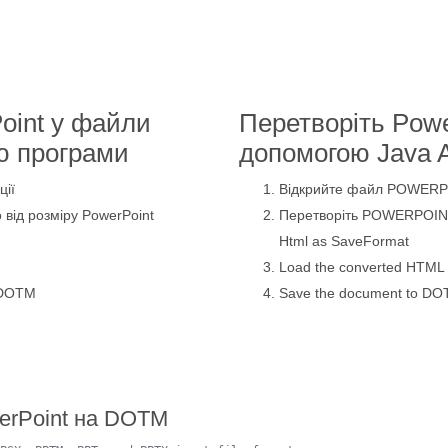
oint у файли
Перетворіть Pow
ю програми
допомогою Java A
ції
Відкрийте файл POWERP
 від розміру PowerPoint
Перетворіть POWERPOIN
Html as SaveFormat
Load the converted HTML f
 DOTM
Save the document to DO
erPoint на DOTM