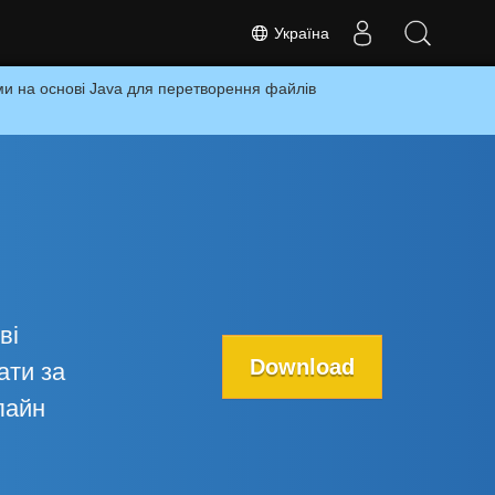
Україна
и на основі Java для перетворення файлів
ві
Download
ати за
лайн