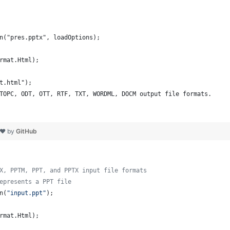
n("pres.pptx", loadOptions);
rmat.Html);
t.html");
TOPC, ODT, OTT, RTF, TXT, WORDML, DOCM output file formats. 
   
 ❤ by
GitHub
X, PPTM, PPT, and PPTX input file formats
epresents a PPT file
n
(
"input.ppt"
);
rmat
.
Html
);