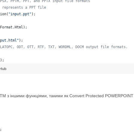
PSX, PPTM, PPT, and PPTX input file formats
 represents a PPT file
ion
(
"input.ppt"
);
Format
.
Html
);
put.html"
);
LATOPC, ODT, OTT, RTF, TXT, WORDML, DOCM output file formats. 
);   
tHub
DOTM з іншими функціями, такими як Convert Protected POWERPOIN
;