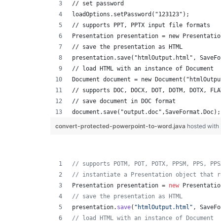
// set password
loadOptions.setPassword("123123");
// supports PPT, PPTX input file formats 
Presentation presentation = new Presentatio
// save the presentation as HTML
presentation.save("htmlOutput.html", SaveFo
// load HTML with an instance of Document
Document document = new Document("htmlOutpu
// supports DOC, DOCX, DOT, DOTM, DOTX, FLA
// save document in DOC format
document.save("output.doc",SaveFormat.Doc);
convert-protected-powerpoint-to-word.java
hosted with
// supports POTM, POT, POTX, PPSM, PPS, PPS
// instantiate a Presentation object that r
Presentation
presentation
 = 
new
Presentatio
// save the presentation as HTML
presentation
.
save
(
"htmlOutput.html"
, 
SaveFo
// load HTML with an instance of Document