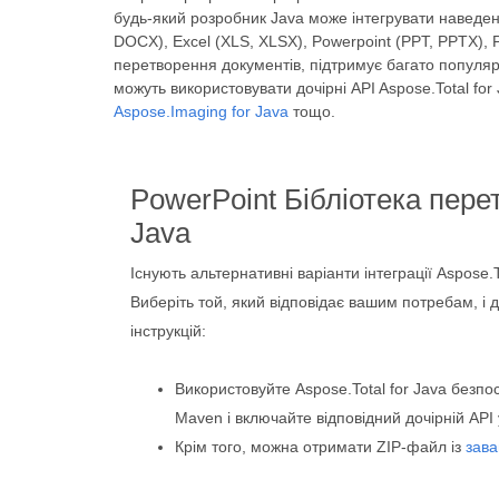
будь-який розробник Java може інтегрувати наведе
DOCX), Excel (XLS, XLSX), Powerpoint (PPT, PPTX),
перетворення документів, підтримує багато популя
можуть використовувати дочірні API Aspose.Total for
Aspose.Imaging for Java
тощо.
PowerPoint Бібліотека пер
Java
Існують альтернативні варіанти інтеграції Aspose.T
Виберіть той, який відповідає вашим потребам, і
інструкцій:
Використовуйте Aspose.Total for Java безпо
Maven і включайте відповідний дочірній API
Крім того, можна отримати ZIP-файл із
зав