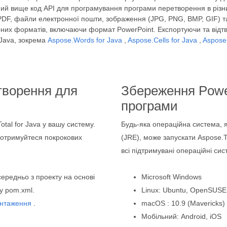
ний вище код API для програмування програми перетворення в різ
 PDF, файли електронної пошти, зображення (JPG, PNG, BMP, GIF) т
рних форматів, включаючи формат PowerPoint. Експортуючи та від
 Java, зокрема
Aspose.Words for Java
,
Aspose.Cells for Java
,
Aspose.
етворення для
Збереження Powe
програми
otal for Java у вашу систему.
Будь-яка операційна система, 
 дотримуйтеся покрокових
(JRE), може запускати Aspose.T
всі підтримувані операційні сис
середньо з проекту на основі
Microsoft Windows
 у pom.xml.
Linux: Ubuntu, OpenSUSE,
антаження
.
macOS : 10.9 (Mavericks) і
Мобільний: Android, iOS