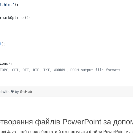
t.html"
);
rmarkOptions
();
L
);
ions
);
TOPC, ODT, OTT, RTF, TXT, WORDML, DOCM output file formats. 
   
d with ❤ by
GitHub
етворення файлів PowerPoint за допо
ові Java, щоб легко зберігати й експортувати файли PowerPoint 