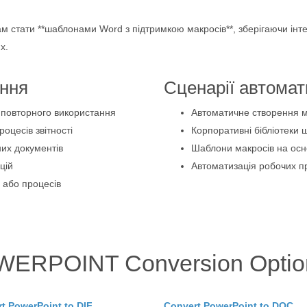
м стати **шаблонами Word з підтримкою макросів**, зберігаючи інт
х.
ання
Сценарії автомат
 повторного використання
Автоматичне створення 
оцесів звітності
Корпоративні бібліотеки 
их документів
Шаблони макросів на осн
цій
Автоматизація робочих пр
г або процесів
WERPOINT Conversion Option
t PowerPoint to DIF
Convert PowerPoint to DOC