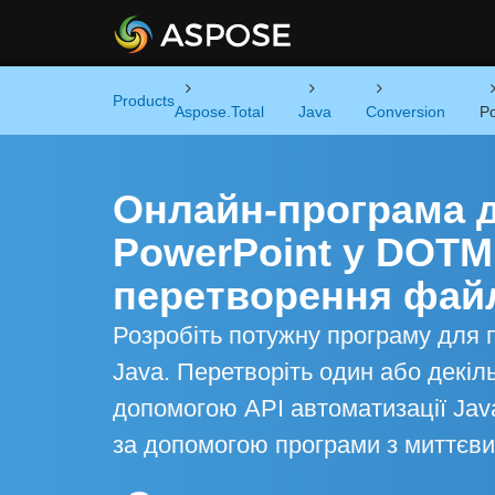
Products
Aspose.Total
Java
Conversion
P
Онлайн-програма 
PowerPoint у DOTM 
перетворення файл
Розробіть потужну програму для 
Java. Перетворіть один або декіл
допомогою API автоматизації Jav
за допомогою програми з миттєв