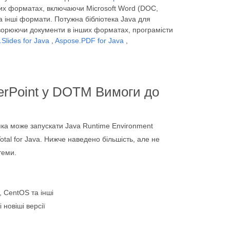
них форматах, включаючи Microsoft Word (DOC,
а інші формати. Потужна бібліотека Java для
творюючи документи в інших форматах, програмісти
Slides for Java
,
Aspose.PDF for Java
,
rPoint у DOTM Вимоги до
яка може запускати Java Runtime Environment
otal for Java. Нижче наведено більшість, але не
теми.
 CentOS та інші
 новіші версії