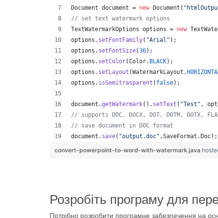
Document
document
 = 
new
Document
(
"htmlOutpu
// set text watermark options
TextWatermarkOptions
options
 = 
new
TextWate
options
.
setFontFamily
(
"Arial"
);
options
.
setFontSize
(
36
);
options
.
setColor
(
Color
.
BLACK
);
options
.
setLayout
(
WatermarkLayout
.
HORIZONTA
options
.
isSemitrasparent
(
false
);
document
.
getWatermark
().
setText
(
"Test"
, 
opt
// supports DOC, DOCX, DOT, DOTM, DOTX, FLA
// save document in DOC format
document
.
save
(
"output.doc"
,
SaveFormat
.
Doc
);
convert-powerpoint-to-word-with-watermark.java
hoste
Розробіть програму для пер
Потрібно розробити програмне забезпечення на осн