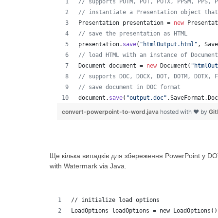
// supports POTM, POT, POTX, PPSM, PPS, P
// instantiate a Presentation object that
Presentation
presentation
 = 
new
Presentat
// save the presentation as HTML
presentation
.
save
(
"htmlOutput.html"
, 
Save
// load HTML with an instance of Document
Document
document
 = 
new
Document
(
"htmlOut
// supports DOC, DOCX, DOT, DOTM, DOTX, F
// save document in DOC format
document
.
save
(
"output.doc"
,
SaveFormat
.
Doc
convert-powerpoint-to-word.java
hosted with ❤ by
Gi
Ще кілька випадків для збереження PowerPoint у 
with Watermark via Java.
// initialize load options
LoadOptions loadOptions = new LoadOptions()