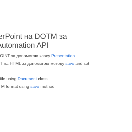
erPoint на DOTM за
utomation API
OINT за допомогою класу
Presentation
T на HTML за допомогою методу
save
and set
ile using
Document
class
TM format using
save
method