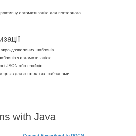
ерактивну автоматизацію для повторного
изації
макро-дозволених шаблонів
шаблонів з автоматизацією
ові JSON або слайдів
оцесів для звітності за шаблонами
s with Java
Convert PowerPoint to DOCM