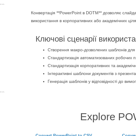
```
Конвертація **PowerPoint в DOTM** дозволяє слайда
використання в корпоративних або академічних ціля
Ключові сценарії використ
Створення макро-дозволених шаблонів для
Стандартизація автоматизованих робочих пр
Стандартизація корпоративних та академічн
Інтерактивні шаблони документів з презента
Генерація шаблонів у відповідності до вимо
```
Explore PO
Convert PowerPoint to CSV
Conver