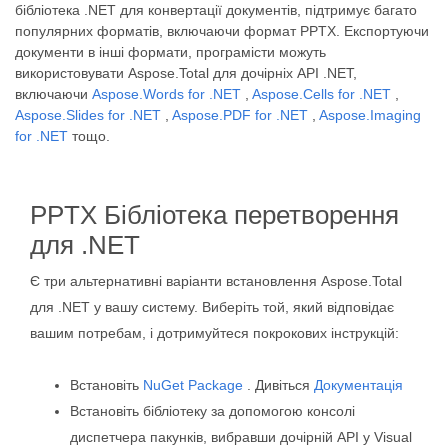
бібліотека .NET для конвертації документів, підтримує багато
популярних форматів, включаючи формат PPTX. Експортуючи
документи в інші формати, програмісти можуть
використовувати Aspose.Total для дочірніх API .NET,
включаючи
Aspose.Words for .NET
,
Aspose.Cells for .NET
,
Aspose.Slides for .NET
,
Aspose.PDF for .NET
,
Aspose.Imaging
for .NET
тощо.
PPTX Бібліотека перетворення
для .NET
Є три альтернативні варіанти встановлення Aspose.Total
для .NET у вашу систему. Виберіть той, який відповідає
вашим потребам, і дотримуйтеся покрокових інструкцій:
Встановіть
NuGet Package
. Дивіться
Документація
Встановіть бібліотеку за допомогою консолі
диспетчера пакунків, вибравши дочірній API у Visual