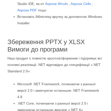
Studio IDE, як-от
Aspose.Wrods
,
Aspose.Cells
,
Aspose.PDF
тощо
Встановіть бібліотеку вручну за допомогою Windows
Installer
Збереження PPTX у XLSX
Вимоги до програми
Наш продукт є повністю кросплатформним і підтримує всі
основні реалізації .NET відповідно до специфікації «.NET
Standard 2.0»:
Microsoft .NET Framework, починаючи з ранньої
версії 2.0 і закінчуючи останньою .NET Framework
4.8
.NET Core, починаючи з ранньої версії 2.0 і
закінчуючи останньою версією «.NET 6»