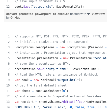
// save input document as XLS
book
.
Save
(
"output.xls"
,
SaveFormat
.
Xls
)
;
convert-protected-powerpoint-to-excel.cs
hosted with ❤
view raw
by
GitHub
// supports PPT, POT, PPS, PPTX, POTX, PPSX, PPTM, PPSM
// initialize LoadOptions and set password
LoadOptions
loadOptions
=
new
LoadOptions
{
Password
=
"
// instantiate a Presentation object that represents a 
Presentation
presentation
=
new
Presentation
(
"template.
// save the presentation as HTML
presentation
.
Save
(
"output.html"
,
SaveFormat
.
Html
)
;
// load the HTML file in an instance of Workbook
var
book
=
new
Workbook
(
"output.html"
)
;
// get the first default sheet
var
sheet
=
book
.
Worksheets
[
0
]
;
// add a new shape to ShapesCollection of Worksheet
var
wordart
=
sheet
.
Shapes
.
AddTextEffect
(
MsoPresetTextE
"CONFIDENTIAL"
,
"Arial Black"
,
50
,
false
,
true
,
18
,
8
,