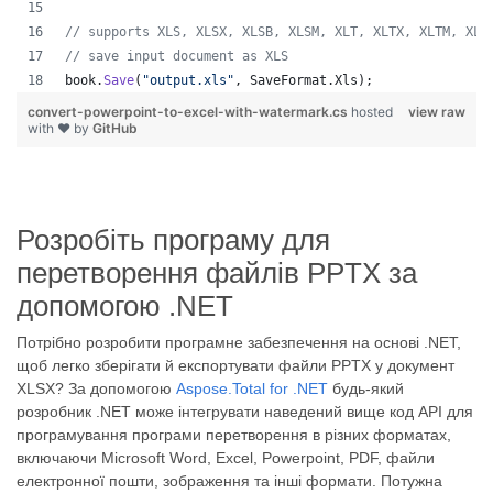
// supports XLS, XLSX, XLSB, XLSM, XLT, XLTX, XLTM, XLA
// save input document as XLS
book
.
Save
(
"output.xls"
,
SaveFormat
.
Xls
)
;
convert-powerpoint-to-excel-with-watermark.cs
hosted
view raw
with ❤ by
GitHub
Розробіть програму для
перетворення файлів PPTX за
допомогою .NET
Потрібно розробити програмне забезпечення на основі .NET,
щоб легко зберігати й експортувати файли PPTX у документ
XLSX? За допомогою
Aspose.Total for .NET
будь-який
розробник .NET може інтегрувати наведений вище код API для
програмування програми перетворення в різних форматах,
включаючи Microsoft Word, Excel, Powerpoint, PDF, файли
електронної пошти, зображення та інші формати. Потужна