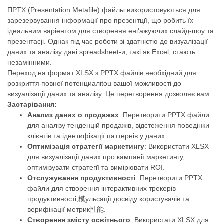
ПPTX (Presentation Metafile) файлы використовуються для
зарезервування інформації про презентції, що робить їх
ідеальним варіентом для створення енґажуючих слайд-шоу та
презентacji. Однак під час роботи зі здатністю до визуалізації
даних та аналізу дані spreadsheet-и, такі як Excel, стають
незамінними.
Переход на формат XLSX з PPTX файлів необхідний для
розкриття повної потенциалitou вашої можливості до
визуалізації даних та аналізу. Це перетворення дозволяє вам:
Застарівання:
Анализ даних о продажах
: Перетворити PPTX файли
для аналізу тенденцій продажів, відстеження поведінки
клієнтів та ідентифікації паттернів у даних.
Оптимізація стратегії маркетингу
: Використати XLSX
для визуалізації даних про кампанії маркетингу,
оптимізувати стратегії та вимірювати ROI.
Отслужування продуктивності
: Перетворити PPTX
файли для створення інтерактивних трекерів
продуктивності,模ульсації досвіду користувачів та
верифікації метрик性能.
Створення змісту освітнього
: Використати XLSX для