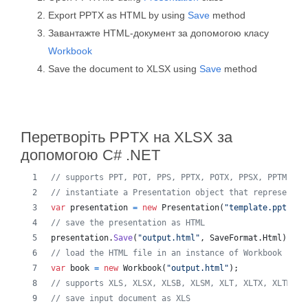
Export PPTX as HTML by using
Save
method
Завантажте HTML-документ за допомогою класу
Workbook
Save the document to XLSX using
Save
method
Перетворіть PPTX на XLSX за
допомогою C# .NET
// supports PPT, POT, PPS, PPTX, POTX, PPSX, PPTM, PP
// instantiate a Presentation object that represents 
var
presentation
=
new
Presentation
(
"template.ppt"
)
;
// save the presentation as HTML
presentation
.
Save
(
"output.html"
,
SaveFormat
.
Html
)
;
// load the HTML file in an instance of Workbook
var
book
=
new
Workbook
(
"output.html"
)
;
// supports XLS, XLSX, XLSB, XLSM, XLT, XLTX, XLTM, X
// save input document as XLS