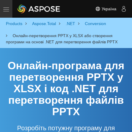
Україна
Toggle navigation
Products
Aspose.Total
.NET
Conversion
Онлайн-перетворення PPTX у XLSX або створення
програми на основі .NET для перетворення файлів PPTX
Онлайн-програма для
перетворення PPTX у
XLSX і код .NET для
перетворення файлів
PPTX
Розробіть потужну програму для