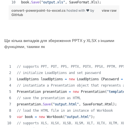
book
.
Save
(
"output.xls"
,
SaveFormat
.
Xls
)
;
convert-powerpoint-to-excel.cs
hosted with ❤ by
view raw
GitHub
Ще кілька випадків для збереження PPTX у XLSX з іншими
функціями, такими як
// supports PPT, POT, PPS, PPTX, POTX, PPSX, PPTM, PPSM
// initialize LoadOptions and set password
LoadOptions
loadOptions
=
new
LoadOptions
{
Password
=
"
// instantiate a Presentation object that represents a 
Presentation
presentation
=
new
Presentation
(
"template.
// save the presentation as HTML
presentation
.
Save
(
"output.html"
,
SaveFormat
.
Html
)
;
// load the HTML file in an instance of Workbook
var
book
=
new
Workbook
(
"output.html"
)
;
// supports XLS, XLSX, XLSB, XLSM, XLT, XLTX, XLTM, XLA