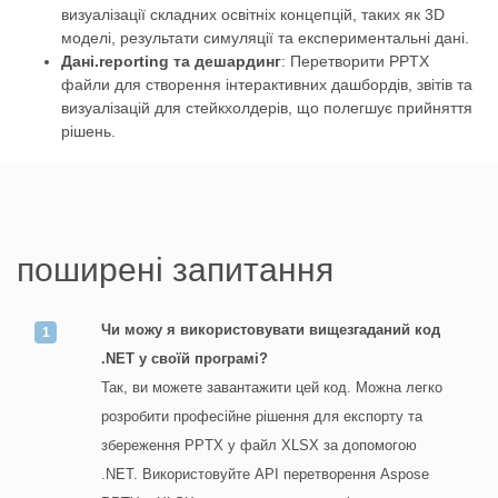
визуалізації складних освітніх концепцій, таких як 3D
моделі, результати симуляції та експериментальні дані.
Дані.reporting та дешардинг
: Перетворити PPTX
файли для створення інтерактивних дашбордів, звітів та
визуалізацій для стейкхолдерів, що полегшує прийняття
рішень.
поширені запитання
Чи можу я використовувати вищезгаданий код
.NET у своїй програмі?
Так, ви можете завантажити цей код. Можна легко
розробити професійне рішення для експорту та
збереження PPTX у файл XLSX за допомогою
.NET. Використовуйте API перетворення Aspose