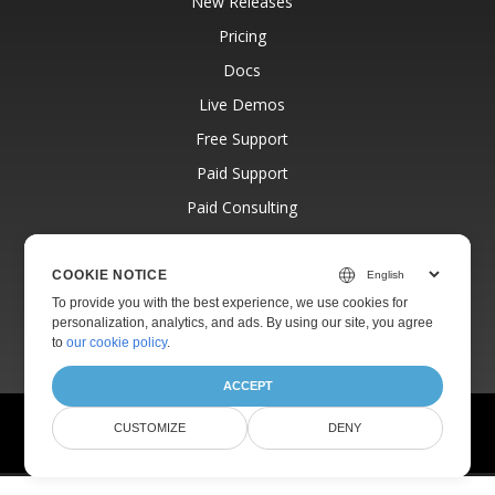
New Releases
Pricing
Docs
Live Demos
Free Support
Paid Support
Paid Consulting
Blog
Websites
COOKIE NOTICE
To provide you with the best experience, we use cookies for
About
personalization, analytics, and ads. By using our site, you agree
to
our cookie policy
.
ACCEPT
© Aspose Pty Ltd 2001-2026.
All Rights Reserved.
CUSTOMIZE
DENY
Privacy Policy
Terms of use
Contact