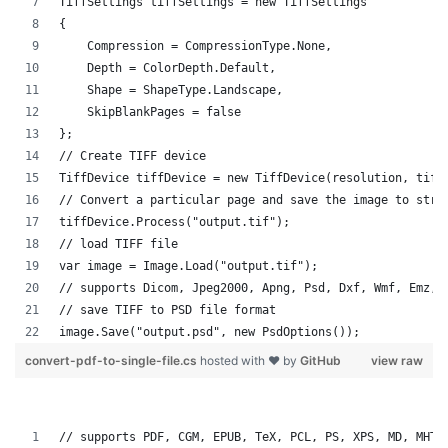
TiffSettings tiffSettings = new TiffSettings
{
    Compression = CompressionType.None,
    Depth = ColorDepth.Default,
    Shape = ShapeType.Landscape,
    SkipBlankPages = false
};
// Create TIFF device
TiffDevice tiffDevice = new TiffDevice(resolution, tiff
// Convert a particular page and save the image to stre
tiffDevice.Process("output.tif");
// load TIFF file 
var image = Image.Load("output.tif");
// supports Dicom, Jpeg2000, Apng, Psd, Dxf, Wmf, Emz, 
// save TIFF to PSD file format
image.Save("output.psd", new PsdOptions());
convert-pdf-to-single-file.cs
hosted with ❤ by
GitHub
view raw
// supports PDF, CGM, EPUB, TeX, PCL, PS, XPS, MD, MHTM