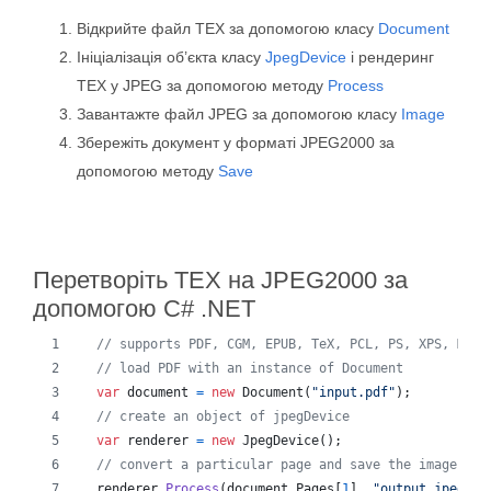
Відкрийте файл TEX за допомогою класу
Document
Ініціалізація об’єкта класу
JpegDevice
і рендеринг
TEX у JPEG за допомогою методу
Process
Завантажте файл JPEG за допомогою класу
Image
Збережіть документ у форматі JPEG2000 за
допомогою методу
Save
Перетворіть TEX на JPEG2000 за
допомогою C# .NET
// supports PDF, CGM, EPUB, TeX, PCL, PS, XPS, MD, 
// load PDF with an instance of Document
var
document
=
new
Document
(
"input.pdf"
)
;
// create an object of jpegDevice
var
renderer
=
new
JpegDevice
(
)
;
// convert a particular page and save the image in 
renderer
.
Process
(
document
.
Pages
[
1
]
,
"output.jpeg"
)
;