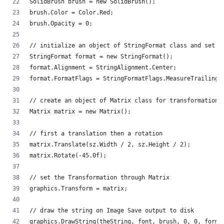
SolidBrush brush = new SolidBrush();
brush.Color = Color.Red;
brush.Opacity = 0;
// initialize an object of StringFormat class and set i
StringFormat format = new StringFormat();
format.Alignment = StringAlignment.Center;
format.FormatFlags = StringFormatFlags.MeasureTrailingS
// create an object of Matrix class for transformation
Matrix matrix = new Matrix();
// first a translation then a rotation                
matrix.Translate(sz.Width / 2, sz.Height / 2);
matrix.Rotate(-45.0f);
// set the Transformation through Matrix
graphics.Transform = matrix;
// draw the string on Image Save output to disk
graphics.DrawString(theString, font, brush, 0, 0, forma