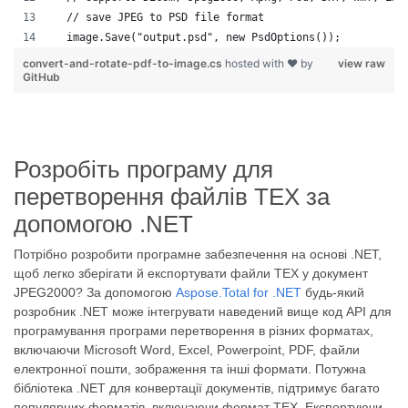
  // save JPEG to PSD file format
  image.Save("output.psd", new PsdOptions());
convert-and-rotate-pdf-to-image.cs
hosted with ❤ by
view raw
GitHub
Розробіть програму для
перетворення файлів TEX за
допомогою .NET
Потрібно розробити програмне забезпечення на основі .NET,
щоб легко зберігати й експортувати файли TEX у документ
JPEG2000? За допомогою
Aspose.Total for .NET
будь-який
розробник .NET може інтегрувати наведений вище код API для
програмування програми перетворення в різних форматах,
включаючи Microsoft Word, Excel, Powerpoint, PDF, файли
електронної пошти, зображення та інші формати. Потужна
бібліотека .NET для конвертації документів, підтримує багато
популярних форматів, включаючи формат TEX. Експортуючи