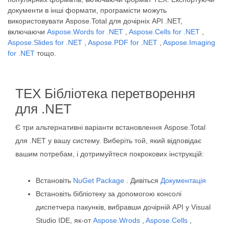
документи в інші формати, програмісти можуть
використовувати Aspose.Total для дочірніх API .NET,
включаючи
Aspose.Words for .NET
,
Aspose.Cells for .NET
,
Aspose.Slides for .NET
,
Aspose.PDF for .NET
,
Aspose.Imaging
for .NET
тощо.
TEX Бібліотека перетворення
для .NET
Є три альтернативні варіанти встановлення Aspose.Total
для .NET у вашу систему. Виберіть той, який відповідає
вашим потребам, і дотримуйтеся покрокових інструкцій:
Встановіть
NuGet Package
. Дивіться
Документація
Встановіть бібліотеку за допомогою консолі
диспетчера пакунків, вибравши дочірній API у Visual
Studio IDE, як-от
Aspose.Wrods
,
Aspose.Cells
,