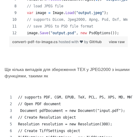
// load JPEG file 
var
image
=
Image
.
Load
(
"output.jpeg"
)
;
// supports Dicom, Jpeg2000, Apng, Psd, Dxf, Wmf, E
// save JPEG to PSD file format
image
.
Save
(
"output.psd"
,
new
PsdOptions
(
)
)
;
convert-pdf-to-image.cs
hosted with ❤ by
GitHub
view raw
Ще кілька випадків для збереження TEX у JPEG2000 з іншими
функціями, такими як
// supports PDF, CGM, EPUB, TeX, PCL, PS, XPS, MD, MHTM
// Open PDF document
 Document pdfDocument = new Document("input.pdf");
// Create Resolution object
Resolution resolution = new Resolution(300);
// Create TiffSettings object