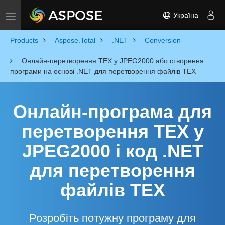
Україна
Toggle navigation
Products
Aspose.Total
.NET
Conversion
Онлайн-перетворення TEX у JPEG2000 або створення
програми на основі .NET для перетворення файлів TEX
Онлайн-програма для
перетворення TEX у
JPEG2000 і код .NET
для перетворення
файлів TEX
Розробіть потужну програму для