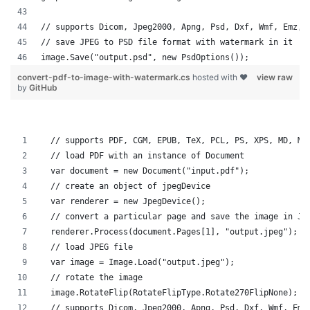
// supports Dicom, Jpeg2000, Apng, Psd, Dxf, Wmf, Emz, 
// save JPEG to PSD file format with watermark in it
image.Save("output.psd", new PsdOptions());
convert-pdf-to-image-with-watermark.cs
hosted with ❤
view raw
by
GitHub
  // supports PDF, CGM, EPUB, TeX, PCL, PS, XPS, MD, MH
  // load PDF with an instance of Document
  var document = new Document("input.pdf");
  // create an object of jpegDevice
  var renderer = new JpegDevice();
  // convert a particular page and save the image in JP
  renderer.Process(document.Pages[1], "output.jpeg");
  // load JPEG file 
  var image = Image.Load("output.jpeg");
  // rotate the image
  image.RotateFlip(RotateFlipType.Rotate270FlipNone);
  // supports Dicom, Jpeg2000, Apng, Psd, Dxf, Wmf, Emz