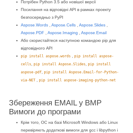
Потрібен Python 3.5 або новішої версії
Посилання на відповідні API в рамках проекту
безпосередньо з PyPI
Aspose.Words
,
Aspose.Cells
,
Aspose.Slides
,
Aspose.PDF
,
Aspose.Imaging
,
Aspose.Email
Або скористайтеся наступною командою pip для
відповідного API
,
pip install aspose.words
pip install aspose-
,
,
cells
pip install Aspose.Slides
pip install
,
aspose-pdf
pip install Aspose.Email-for-Python-
,
via-NET
pip install aspose-imaging-python-net
Збереження EMAIL у BMP
Вимоги до програми
Крім того, ОС на базі Microsoft Windows або Linux
перевіряють додаткові вимоги для gcc і libpython і