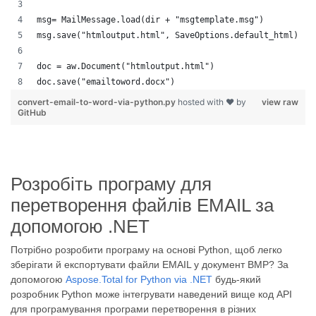
msg= MailMessage.load(dir + "msgtemplate.msg")
msg.save("htmloutput.html", SaveOptions.default_html)
doc = aw.Document("htmloutput.html")
doc.save("emailtoword.docx")
convert-email-to-word-via-python.py
hosted with ❤ by
view raw
GitHub
Розробіть програму для
перетворення файлів EMAIL за
допомогою .NET
Потрібно розробити програму на основі Python, щоб легко
зберігати й експортувати файли EMAIL у документ BMP? За
допомогою
Aspose.Total for Python via .NET
будь-який
розробник Python може інтегрувати наведений вище код API
для програмування програми перетворення в різних