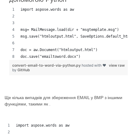
import aspose.words as aw
msg= MailMessage.load(dir + "msgtemplate.msg")
msg.save("htmloutput.html", SaveOptions.default_html)
doc = aw.Document("htmloutput.html")
doc.save("emailtoword.docx")
convert-email-to-word-via-python.py
hosted with ❤
view raw
by
GitHub
Ще кілька випадків для збереження EMAIL у BMP з іншими
функціями, такими як .
import aspose.words as aw