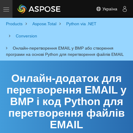
Україна
Toggle navigation
Products
Aspose.Total
Python via .NET
Conversion
Онлайн-перетворення EMAIL у BMP або створення
програми на основі Python для перетворення файлів EMAIL
Онлайн-додаток для
перетворення EMAIL у
BMP і код Python для
перетворення файлів
EMAIL