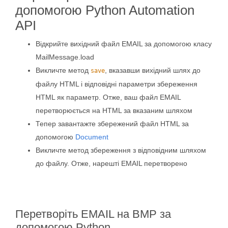
допомогою Python Automation
API
Відкрийте вихідний файл EMAIL за допомогою класу
MailMessage.load
Викличте метод
, вказавши вихідний шлях до
save
файлу HTML і відповідні параметри збереження
HTML як параметр. Отже, ваш файл EMAIL
перетворюється на HTML за вказаним шляхом
Тепер завантажте збережений файл HTML за
допомогою
Document
Викличте метод збереження з відповідним шляхом
до файлу. Отже, нарешті EMAIL перетворено
Перетворіть EMAIL на BMP за
допомогою Python