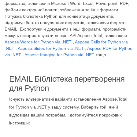
форматах, включаючи Microsoft Word, Excel, Powerpoint, PDF,
файли електронної пошти, зображення та інші формати.
Потужна бібліотека Python для конвертації документів,
підтримує багато популярних форматів, включаючи формат
EMAIL. Експортуючи документи в інші формати, програмісти
можуть використовувати дочірні API Aspose.Total, включаючи
Aspose.Words for Python via .NET
,
Aspose.Cells for Python via
.NET
,
Aspose.Slides for Python via .NET
,
Aspose.PDF for Python
via .NET
,
Aspose.Imaging for Python via .NET
тощо.
EMAIL Бібліотека перетворення
для Python
Існують альтернативні варіанти встановлення Aspose.Total
for Python via .NET у вашу систему. Виберіть той, який
відповідає вашим потребам, і дотримуйтеся покрокових
інструкцій: