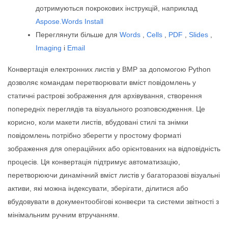
дотримуються покрокових інструкцій, наприклад
Aspose.Words Install
Переглянути більше для
Words
,
Cells
,
PDF
,
Slides
,
Imaging
і
Email
Конвертація електронних листів у BMP за допомогою Python
дозволяє командам перетворювати вміст повідомлень у
статичні растрові зображення для архівування, створення
попередніх переглядів та візуального розповсюдження. Це
корисно, коли макети листів, вбудовані стилі та знімки
повідомлень потрібно зберегти у простому форматі
зображення для операційних або орієнтованих на відповідність
процесів. Ця конвертація підтримує автоматизацію,
перетворюючи динамічний вміст листів у багаторазові візуальні
активи, які можна індексувати, зберігати, ділитися або
вбудовувати в документообігові конвеєри та системи звітності з
мінімальним ручним втручанням.