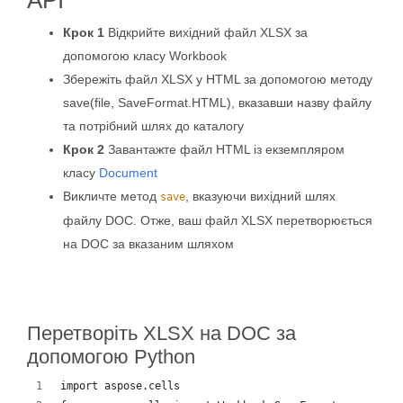
API
Крок 1
Відкрийте вихідний файл XLSX за
допомогою класу Workbook
Збережіть файл XLSX у HTML за допомогою методу
save(file, SaveFormat.HTML), вказавши назву файлу
та потрібний шлях до каталогу
Крок 2
Завантажте файл HTML із екземпляром
класу
Document
Викличте метод
, вказуючи вихідний шлях
save
файлу DOC. Отже, ваш файл XLSX перетворюється
на DOC за вказаним шляхом
Перетворіть XLSX на DOC за
допомогою Python
import aspose.cells