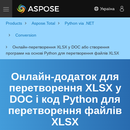
Україна
Toggle navigation
Products
Aspose.Total
Python via .NET
Conversion
Онлайн-перетворення XLSX у DOC або створення
програми на основі Python для перетворення файлів XLSX
Онлайн-додаток для
перетворення XLSX у
DOC і код Python для
перетворення файлів
XLSX