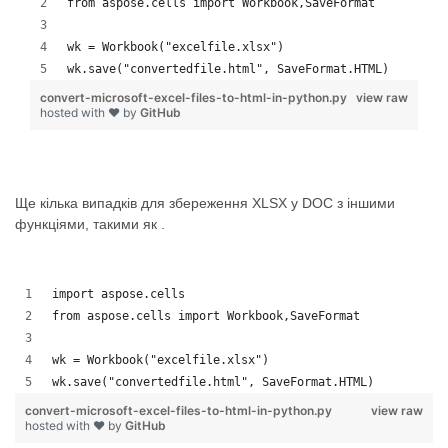
from aspose.cells import Workbook,SaveFormat
wk = Workbook("excelfile.xlsx")
wk.save("convertedfile.html", SaveFormat.HTML)
convert-microsoft-excel-files-to-html-in-python.py
view raw
hosted with ❤ by
GitHub
Ще кілька випадків для збереження XLSX у DOC з іншими
функціями, такими як .
import aspose.cells
from aspose.cells import Workbook,SaveFormat
wk = Workbook("excelfile.xlsx")
wk.save("convertedfile.html", SaveFormat.HTML)
convert-microsoft-excel-files-to-html-in-python.py
view raw
hosted with ❤ by
GitHub