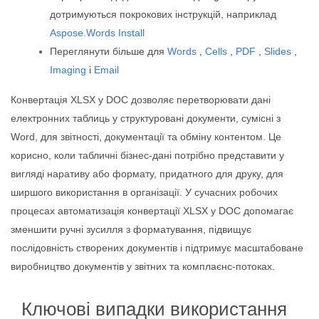
дотримуються покрокових інструкцій, наприклад
Aspose.Words Install
Переглянути більше для
Words
,
Cells
,
PDF
,
Slides
,
Imaging
і
Email
Конвертація XLSX у DOC дозволяє перетворювати дані
електронних таблиць у структуровані документи, сумісні з
Word, для звітності, документації та обміну контентом. Це
корисно, коли табличні бізнес-дані потрібно представити у
вигляді наративу або формату, придатного для друку, для
ширшого використання в організації. У сучасних робочих
процесах автоматизація конвертації XLSX у DOC допомагає
зменшити ручні зусилля з форматування, підвищує
послідовність створених документів і підтримує масштабоване
виробництво документів у звітних та комплаєнс‑потоках.
Ключові випадки використання