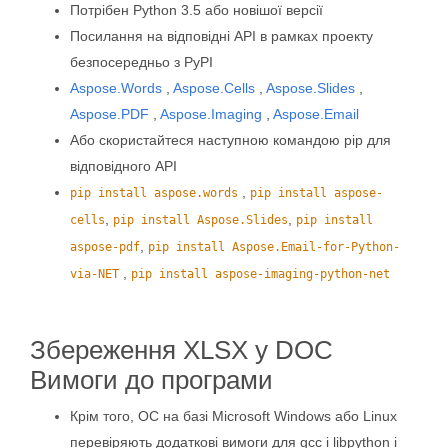
Потрібен Python 3.5 або новішої версії
Посилання на відповідні API в рамках проекту
безпосередньо з PyPI
Aspose.Words
,
Aspose.Cells
,
Aspose.Slides
,
Aspose.PDF
,
Aspose.Imaging
,
Aspose.Email
Або скористайтеся наступною командою pip для
відповідного API
,
pip install aspose.words
pip install aspose-
,
,
cells
pip install Aspose.Slides
pip install
,
aspose-pdf
pip install Aspose.Email-for-Python-
,
via-NET
pip install aspose-imaging-python-net
Збереження XLSX у DOC
Вимоги до програми
Крім того, ОС на базі Microsoft Windows або Linux
перевіряють додаткові вимоги для gcc і libpython і