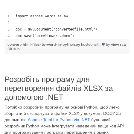
import aspose.words as aw
doc = aw.Document("convertedfile.html")
doc.save("exceltoword.docx")
convert-html-files-to-word-in-python.py
hosted with ❤ by
view raw
GitHub
Розробіть програму для
перетворення файлів XLSX за
допомогою .NET
Потрібно розробити програму на основі Python, щоб легко
зберігати й експортувати файли XLSX у документ DOC? За
допомогою
Aspose.Total for Python via .NET
будь-який
розробник Python може інтегрувати наведений вище код API
для програмування програми перетворення в різних