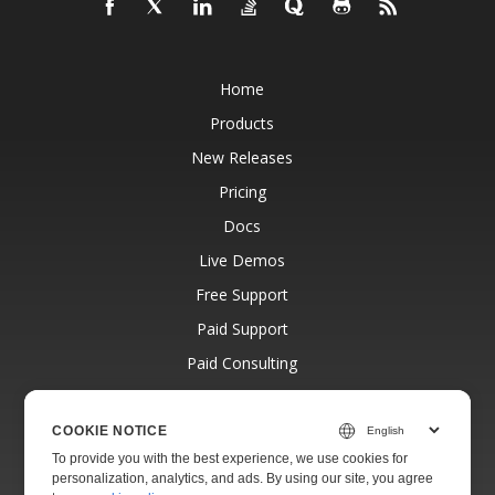
Home
Products
New Releases
Pricing
Docs
Live Demos
Free Support
Paid Support
Paid Consulting
Blog
Websites
COOKIE NOTICE
To provide you with the best experience, we use cookies for
About
personalization, analytics, and ads. By using our site, you agree