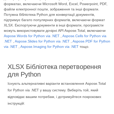
форматах, включаючи Microsoft Word, Excel, Powerpoint, PDF,
файли електронної пошти, зображення та інші формати.
Потужна бібліотека Python для конвертації документів,
підтримує багато популярних форматів, включаючи формат
XLSX. Експортуючи документи в інші формати, програмісти
можуть використовувати дочірні API Aspose.Total, включаючи
Aspose.Words for Python via .NET
,
Aspose.Cells for Python via
.NET
,
Aspose.Slides for Python via .NET
,
Aspose.PDF for Python
via .NET
,
Aspose.Imaging for Python via .NET
тощо.
XLSX Бібліотека перетворення
для Python
Існують альтернативні варіанти встановлення Aspose.Total
for Python via .NET у вашу систему. Виберіть той, який
відповідає вашим потребам, і дотримуйтеся покрокових
інструкцій: