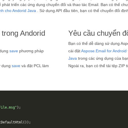
phát triển các ứng dụng chuyển đổi và thao tác Email. Bạn có thể ch
h cho Andorid Java
. Sử dụng API đầu tiên, bạn có thể chuyển đổi đ
trong Andorid
Yêu cầu chuyển đ
Bạn có thể dễ dàng sử dụng Aspos
 dụng
save
phương pháp
cài đặt
Aspose.Email for Android 
Java
trong các ứng dụng của bạ
sử dụng
save
và đặt PCL làm
Ngoài ra, bạn có thể tải tệp ZIP 
File.msg"
);
tDefaultHtml
());