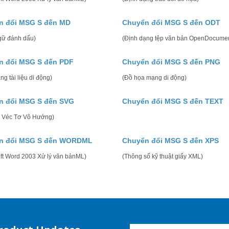
n đổi MSG S đến MD
Chuyển đổi MSG S đến ODT
gữ đánh dấu)
(Định dạng tệp văn bản OpenDocumen
n đổi MSG S đến PDF
Chuyển đổi MSG S đến PNG
ng tài liệu di động)
(Đồ họa mạng di động)
n đổi MSG S đến SVG
Chuyển đổi MSG S đến TEXT
 Véc Tơ Vô Hướng)
n đổi MSG S đến WORDML
Chuyển đổi MSG S đến XPS
oft Word 2003 Xử lý văn bảnML)
(Thông số kỹ thuật giấy XML)