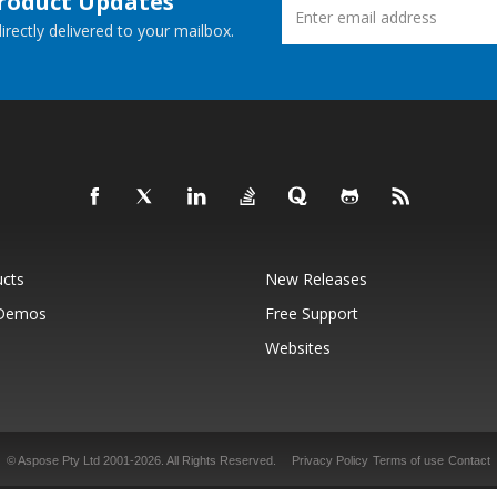
Product Updates
rectly delivered to your mailbox.
ucts
New Releases
 Demos
Free Support
Websites
© Aspose Pty Ltd 2001-2026.
All Rights Reserved.
Privacy Policy
Terms of use
Contact