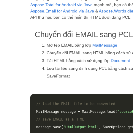
Aspose.Total for Android via Java
mạnh mẽ, bạn có thể 
Aspose.Email for Android via Java
&
Aspose.Words dàn
API thứ hai, bạn có thể hiển thị HTML dưới dạng PCL.
Chuyển đổi EMAIL sang PCL 
Mở tệp EMAIL bằng lớp
MailMessage
Chuyển đổi EMAIL sang HTML bằng cách sử
Tải HTML bằng cách sử dụng lớp
Document
Lưu tài liệu sang định dạng PCL bằng cách 
SaveFormat
// load the EMAIL file to be converted
MailMessage
message
=
MailMessage
.
load
(
"source
// save EMAIL as a HTML 
message
.
save
(
"HtmlOutput.html"
,
SaveOptions
.
ge