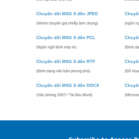
Chuyển đổi MSG S đến JPEG
Chuyể
(Nhóm chuyên gia nhiếp ảnh chung)
(ngôn n
Chuyển đổi MSG S đến PCL
Chuyể
(Ngôn ngữ lệnh máy in)
(Định dạ
Chuyển đổi MSG S đến RTF
Chuyể
(Định dạng văn bản phong phú)
(Đồ Họa
Chuyển đổi MSG S đến DOCX
Chuyể
(Văn phòng 2007+ Tài liệu Word)
(Micros