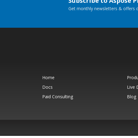
Subscribe to Aspose 
Get monthly newsletters & offers di
Home
Prod
Docs
Live
Paid Consulting
Blog