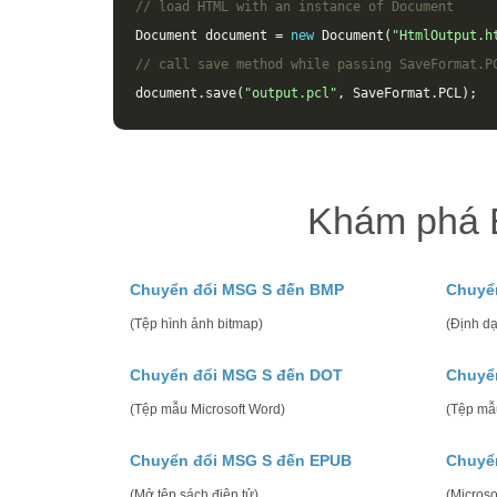
// load HTML with an instance of Document
Document
document
=
new
Document
(
"HtmlOutput.h
// call save method while passing SaveFormat.P
document
.
save
(
"output.pcl"
,
SaveFormat
.
PCL
);
Khám phá 
Chuyển đổi MSG S đến BMP
Chuyể
(Tệp hình ảnh bitmap)
(Định dạ
Chuyển đổi MSG S đến DOT
Chuyể
(Tệp mẫu Microsoft Word)
(Tệp mẫ
Chuyển đổi MSG S đến EPUB
Chuyể
(Mở tệp sách điện tử)
(Micros