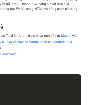
uyển đổi EMAIL thành PCL bằng sự kết hợp của
ịnh dạng tệp EMAIL sang HTML và bằng cách sử dụng
ổi
e.Total for Android via Java trực tiếp từ
Maven
và
via Java
và
Aspose.Words dành cho Andorid qua
n.
từ
download
.