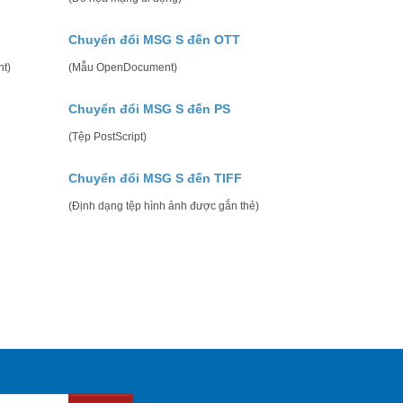
Chuyển đổi MSG S đến OTT
t)
(Mẫu OpenDocument)
Chuyển đổi MSG S đến PS
(Tệp PostScript)
Chuyển đổi MSG S đến TIFF
(Định dạng tệp hình ảnh được gắn thẻ)