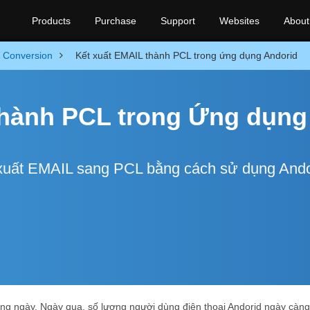
Products
Purchase
Support
Websites
About
Conversion
Kết xuất EMAIL thành PCL trong ứng dụng Andorid
thành PCL trong Ứng dụng
xuất EMAIL sang PCL bằng cách sử dụng Ando
ng ngày. Ngày qua, số lượng người dùng điện thoại Andorid ngày càn