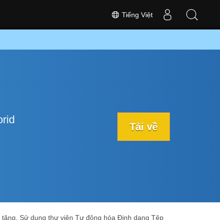
Tiếng Việt
rid
Tải về
g tăng. Sử dụng thư viện Tự động hóa Định dạng Tệp