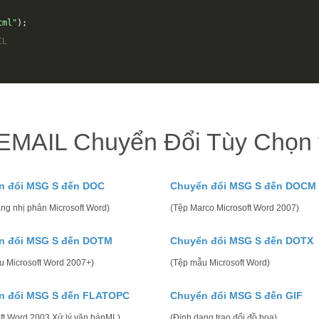
tml"
);
CL
EMAIL Chuyển Đổi Tùy Chọn v
n đổi MSG S đến DOC
Chuyển đổi MSG S đến DOCM
ng nhị phân Microsoft Word)
(Tệp Marco Microsoft Word 2007)
n đổi MSG S đến DOTM
Chuyển đổi MSG S đến DOTX
u Microsoft Word 2007+)
(Tệp mẫu Microsoft Word)
n đổi MSG S đến FLATOPC
Chuyển đổi MSG S đến GIF
oft Word 2003 Xử lý văn bảnML)
(Định dạng trao đổi đồ họa)