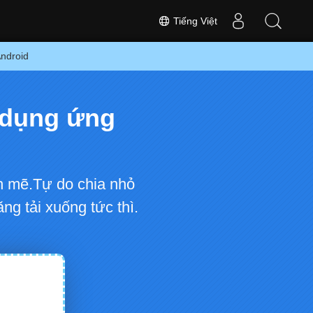
Tiếng Việt
Android
 dụng ứng
h mẽ.Tự do chia nhỏ
g tải xuống tức thì.