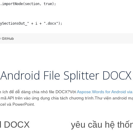
.importNode(section, true);
ySectionsOut_" + i + ".docx");
y
GitHub
Android File Splitter DOCX
ện ích để dễ dàng chia nhỏ file DOCX?Với
Aspose.Words for Android via
p mã API trên vào ứng dụng chia tách chương trình.Thư viện android mạ
cel và PowerPoint.
id DOCX
yêu cầu hệ thố