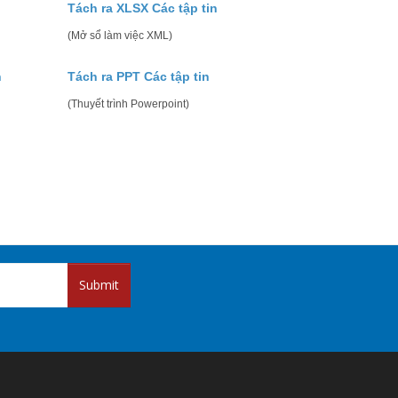
Tách ra XLSX Các tập tin
(Mở sổ làm việc XML)
n
Tách ra PPT Các tập tin
(Thuyết trình Powerpoint)
Submit