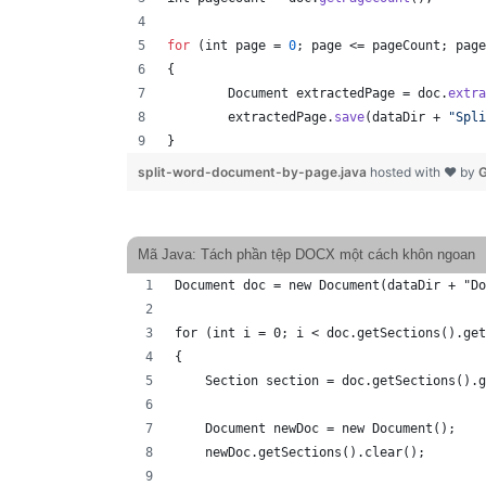
for
 (
int
page
 = 
0
; 
page
 <= 
pageCount
; 
page
{
Document
extractedPage
 = 
doc
.
extra
extractedPage
.
save
(
dataDir
 + 
"Spli
}
split-word-document-by-page.java
hosted with ❤ by
G
Mã Java: Tách phần tệp DOCX một cách khôn ngoan
Document doc = new Document(dataDir + "Do
for (int i = 0; i < doc.getSections().get
{
    Section section = doc.getSections().g
    Document newDoc = new Document();
    newDoc.getSections().clear();