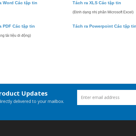
a Word Các tập tin
Tách ra XLS Các tập tin
(Định dạng nhị phân Microsoft Excel)
a PDF Các tập tin
Tách ra Powerpoint Các tập ti
ng tài liệu di động)
Product Updates
rectly delivered to your mailbox.