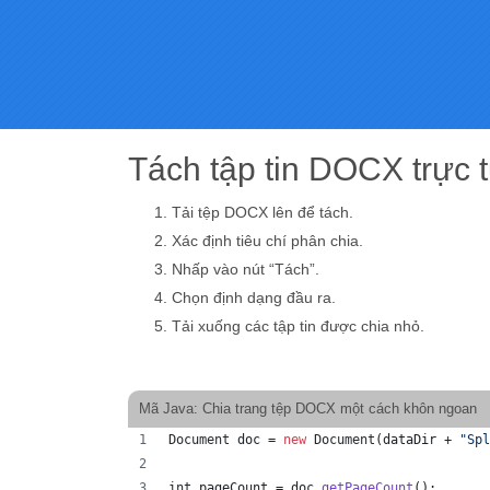
Tách tập tin DOCX trực 
Tải tệp DOCX lên để tách.
Xác định tiêu chí phân chia.
Nhấp vào nút “Tách”.
Chọn định dạng đầu ra.
Tải xuống các tập tin được chia nhỏ.
Mã Java: Chia trang tệp DOCX một cách khôn ngoan
Document
doc
 = 
new
Document
(
dataDir
 + 
"Spl
int
pageCount
 = 
doc
.
getPageCount
();