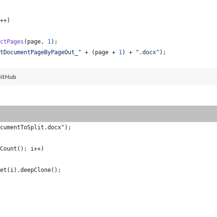
++)
ctPages
(
page
, 
1
);
tDocumentPageByPageOut_"
 + (
page
 + 
1
) + 
".docx"
);
itHub
cumentToSplit.docx");
Count(); i++)
et(i).deepClone();