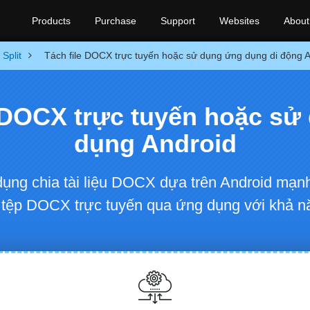
Products
Purchase
Support
Websites
About
Split
Tách file DOCX trực tuyến hoặc sử dụng ứng dụng di động 
 DOCX trực tuyến hoặc sử
dụng Android
 dụng chia tài liệu DOCX dựa trên Android mạn
c tệp DOCX trực tuyến qua ứng dụng với khả năn