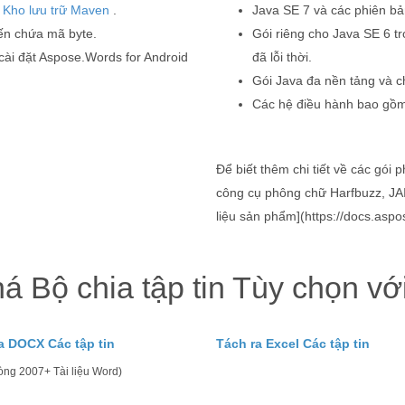
g
Kho lưu trữ Maven
.
Java SE 7 và các phiên bả
ến chứa mã byte.
Gói riêng cho Java SE 6 t
cài đặt Aspose.Words for Android
đã lỗi thời.
Gói Java đa nền tảng và ch
Các hệ điều hành bao gồm
Để biết thêm chi tiết về các gó
công cụ phông chữ Harfbuzz, JAI
liệu sản phẩm](https://docs.asp
 Bộ chia tập tin Tùy chọn vớ
a DOCX Các tập tin
Tách ra Excel Các tập tin
òng 2007+ Tài liệu Word)