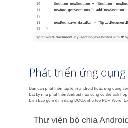
    Section newSection = (Section) newDoc
    newDoc.getSections().add(newSection);
    newDoc.save(dataDir + "SplitDocumentB
}
split-word-document-by-section.java
hosted with ❤ b
Phát triển ứng dụng 
Bạn cần phát triển tập lệnh android hoặc ứng dụng ti
bất kỳ nhà phát triển Android nào cũng có thể tích hợ
biến bao gồm định dạng DOCX như tệp PDF, Word, Ex
Thư viện bộ chia Andro