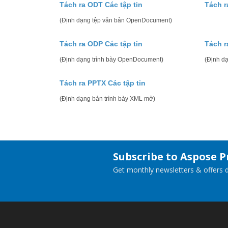
Tách ra ODT Các tập tin
Tách r
(Định dạng tệp văn bản OpenDocument)
Tách ra ODP Các tập tin
Tách r
(Định dạng trình bày OpenDocument)
(Định dạ
Tách ra PPTX Các tập tin
(Định dạng bản trình bày XML mở)
Subscribe to Aspose 
Get monthly newsletters & offers di