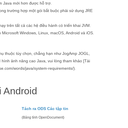
n Java mới hơn được hỗ trợ.
rong trường hợp một gói bắt buộc phải sử dụng JRE
ạy trên tất cả các hệ điều hành có triển khai JVM.
 Microsoft Windows, Linux, macOS, Android và iOS.
i phụ thuộc tùy chọn, chẳng hạn như JogAmp JOGL,
 hình ảnh nâng cao Java, vui lòng tham khảo [Tài
ose.com/words/java/system-requirements/).
i Android
Tách ra ODS Các tập tin
(Bảng tính OpenDocument)