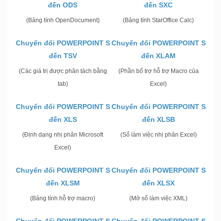
đến ODS
đến SXC
(Bảng tính OpenDocument)
(Bảng tính StarOffice Calc)
Chuyển đổi POWERPOINT S
Chuyển đổi POWERPOINT S
đến TSV
đến XLAM
(Các giá trị được phân tách bằng
(Phần bổ trợ hỗ trợ Macro của
tab)
Excel)
Chuyển đổi POWERPOINT S
Chuyển đổi POWERPOINT S
đến XLS
đến XLSB
(Định dạng nhị phân Microsoft
(Sổ làm việc nhị phân Excel)
Excel)
Chuyển đổi POWERPOINT S
Chuyển đổi POWERPOINT S
đến XLSM
đến XLSX
(Bảng tính hỗ trợ macro)
(Mở sổ làm việc XML)