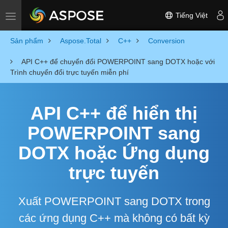
Tiếng Việt
Toggle navigation
Sản phẩm
Aspose.Total
C++
Conversion
API C++ để chuyển đổi POWERPOINT sang DOTX hoặc với
Trình chuyển đổi trực tuyến miễn phí
API C++ để hiển thị
POWERPOINT sang
DOTX hoặc Ứng dụng
trực tuyến
Xuất POWERPOINT sang DOTX trong
các ứng dụng C++ mà không có bất kỳ