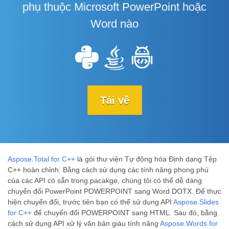
phụ thuộc Microsoft PowerPoint hoặc
Word nào
Tải về
Aspose.Total for C++
là gói thư viện Tự động hóa Định dạng Tệp
C++ hoàn chỉnh. Bằng cách sử dụng các tính năng phong phú
của các API có sẵn trong pacakge, chúng tôi có thể dễ dàng
chuyển đổi PowerPoint POWERPOINT sang Word DOTX. Để thực
hiện chuyển đổi, trước tiên bạn có thể sử dụng API
Aspose.Slides
for C++
để chuyển đổi POWERPOINT sang HTML. Sau đó, bằng
cách sử dụng API xử lý văn bản giàu tính năng
Aspose.Words for