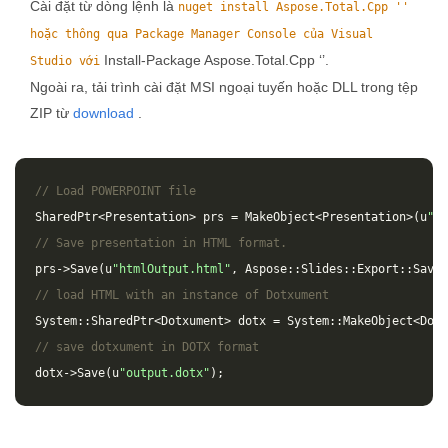
Cài đặt từ dòng lệnh là
nuget install Aspose.Total.Cpp ''
hoặc thông qua Package Manager Console của Visual
Install-Package Aspose.Total.Cpp ‘’.
Studio với
Ngoài ra, tải trình cài đặt MSI ngoại tuyến hoặc DLL trong tệp
ZIP từ
download
.
// Load POWERPOINT file
SharedPtr
<
Presentation
>
prs
=
MakeObject
<
Presentation
>(
u
"in
// Save presentation in HTML format.
prs
->
Save
(
u
"htmlOutput.html"
,
Aspose
::
Slides
::
Export
::
SaveF
// load HTML with an instance of Dotxument
System
::
SharedPtr
<
Dotxument
>
dotx
=
System
::
MakeObject
<
Dotx
// save dotxument in DOTX format
dotx
->
Save
(
u
"output.dotx"
);