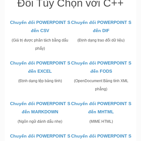
Đổi Tùy Chọn với C++
Chuyển đổi POWERPOINT S
Chuyển đổi POWERPOINT S
đến CSV
đến DIF
(Giá trị được phân tách bằng dấu
(Định dạng trao đổi dữ liệu)
phẩy)
Chuyển đổi POWERPOINT S
Chuyển đổi POWERPOINT S
đến EXCEL
đến FODS
(Định dạng tệp bảng tính)
(OpenDocument Bảng tính XML
phẳng)
Chuyển đổi POWERPOINT S
Chuyển đổi POWERPOINT S
đến MARKDOWN
đến MHTML
(Ngôn ngữ đánh dấu nhẹ)
(MIME HTML)
Chuyển đổi POWERPOINT S
Chuyển đổi POWERPOINT S