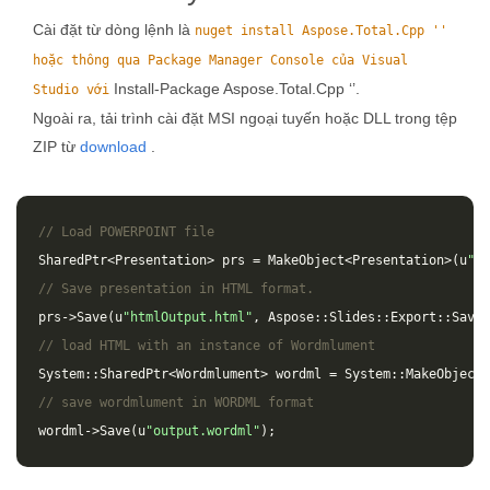
Cài đặt từ dòng lệnh là
nuget install Aspose.Total.Cpp ''
hoặc thông qua Package Manager Console của Visual
Install-Package Aspose.Total.Cpp ‘’.
Studio với
Ngoài ra, tải trình cài đặt MSI ngoại tuyến hoặc DLL trong tệp
ZIP từ
download
.
// Load POWERPOINT file
SharedPtr
<
Presentation
>
prs
=
MakeObject
<
Presentation
>(
u
"in
// Save presentation in HTML format.
prs
->
Save
(
u
"htmlOutput.html"
,
Aspose
::
Slides
::
Export
::
SaveF
// load HTML with an instance of Wordmlument
System
::
SharedPtr
<
Wordmlument
>
wordml
=
System
::
MakeObject
<
// save wordmlument in WORDML format
wordml
->
Save
(
u
"output.wordml"
);