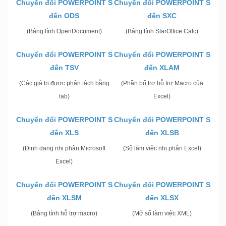
Chuyển đổi POWERPOINT S
Chuyển đổi POWERPOINT S
đến ODS
đến SXC
(Bảng tính OpenDocument)
(Bảng tính StarOffice Calc)
Chuyển đổi POWERPOINT S
Chuyển đổi POWERPOINT S
đến TSV
đến XLAM
(Các giá trị được phân tách bằng
(Phần bổ trợ hỗ trợ Macro của
tab)
Excel)
Chuyển đổi POWERPOINT S
Chuyển đổi POWERPOINT S
đến XLS
đến XLSB
(Định dạng nhị phân Microsoft
(Sổ làm việc nhị phân Excel)
Excel)
Chuyển đổi POWERPOINT S
Chuyển đổi POWERPOINT S
đến XLSM
đến XLSX
(Bảng tính hỗ trợ macro)
(Mở sổ làm việc XML)