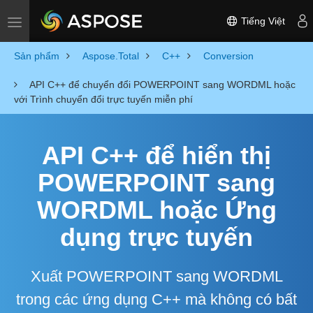
Tiếng Việt
Toggle navigation
Sản phẩm
Aspose.Total
C++
Conversion
API C++ để chuyển đổi POWERPOINT sang WORDML hoặc
với Trình chuyển đổi trực tuyến miễn phí
API C++ để hiển thị
POWERPOINT sang
WORDML hoặc Ứng
dụng trực tuyến
Xuất POWERPOINT sang WORDML
trong các ứng dụng C++ mà không có bất