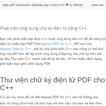
sign-pdf-document-digitally.cpp
hosted with ❤ by
GitHub
view raw
Phát triển ứng dụng chữ ký điện tử bằng C++
Bạn cần phát triển tập lệnh C++ hoặc ứng dụng tiện ích để dễ dàng ký
điện tử nhiều tệp PDF?Với
Aspose.PDF for C++
, API con của
Aspose.Total for C++
, bất kỳ nhà phát triển C++ nào cũng có thể tích
hợp mã API trên để lập trình ứng dụng eSigning cho chữ ký trên các
tài liệu.Thư viện C++ mạnh mẽ để ký tài liệu, hỗ trợ nhiều định dạng
phổ biến bao gồm định dạng PDF.
Thư viện chữ ký điện tử PDF cho
C++
Có các tùy chọn để cài đặt Aspose.PDF for C++ vào hệ thống của
bạn.Vui lòng chọn một cái phù hợp với nhu cầu của bạn và làm theo