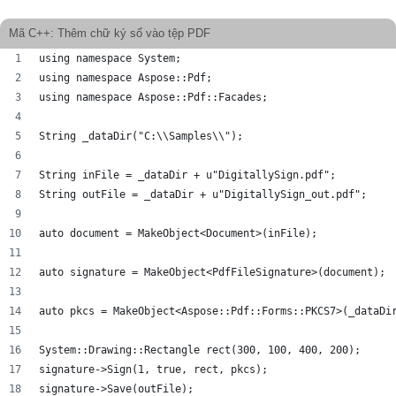
Mã C++: Thêm chữ ký số vào tệp PDF
using namespace System;
using namespace Aspose::Pdf;
using namespace Aspose::Pdf::Facades;
String _dataDir("C:\\Samples\\");
String inFile = _dataDir + u"DigitallySign.pdf";
String outFile = _dataDir + u"DigitallySign_out.pdf";
auto document = MakeObject<Document>(inFile);
auto signature = MakeObject<PdfFileSignature>(document);
auto pkcs = MakeObject<Aspose::Pdf::Forms::PKCS7>(_dataDi
System::Drawing::Rectangle rect(300, 100, 400, 200);
signature->Sign(1, true, rect, pkcs);
signature->Save(outFile);