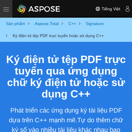
Tiếng Việt
Toggle navigation
Sản phẩm
Aspose.Total
C++
Signature
Ký điện tử tệp PDF trực tuyến hoặc sử dụng C++
Ký điện tử tệp PDF trực
tuyến qua ứng dụng
chữ ký điện tử hoặc sử
dụng C++
Phát triển các ứng dụng ký tài liệu PDF
dựa trên C++ mạnh mẽ.Tự do thêm chữ
ký số vào nhiều tài liệu khác nhau bao