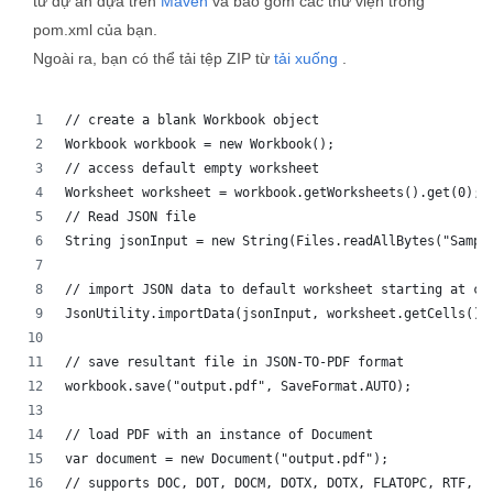
từ dự án dựa trên
Maven
và bao gồm các thư viện trong
pom.xml của bạn.
Ngoài ra, bạn có thể tải tệp ZIP từ
tải xuống
.
// create a blank Workbook object
Workbook workbook = new Workbook();
// access default empty worksheet
Worksheet worksheet = workbook.getWorksheets().get(0);
// Read JSON file
String jsonInput = new String(Files.readAllBytes("Sampl
// import JSON data to default worksheet starting at ce
JsonUtility.importData(jsonInput, worksheet.getCells(),
// save resultant file in JSON-TO-PDF format
workbook.save("output.pdf", SaveFormat.AUTO);   
// load PDF with an instance of Document
var document = new Document("output.pdf");
// supports DOC, DOT, DOCM, DOTX, DOTX, FLATOPC, RTF, W