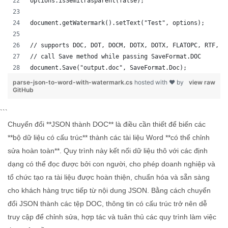
options.isSemitrasparent(false);
document.getWatermark().setText("Test", options);
// supports DOC, DOT, DOCM, DOTX, DOTX, FLATOPC, RTF, W
// call Save method while passing SaveFormat.DOC
document.Save("output.doc", SaveFormat.Doc); 
parse-json-to-word-with-watermark.cs
hosted with ❤ by
view raw
GitHub
```
Chuyển đổi **JSON thành DOC** là điều cần thiết để biến các
**bộ dữ liệu có cấu trúc** thành các tài liệu Word **có thể chỉnh
sửa hoàn toàn**. Quy trình này kết nối dữ liệu thô với các định
dạng có thể đọc được bởi con người, cho phép doanh nghiệp và
tổ chức tạo ra tài liệu được hoàn thiện, chuẩn hóa và sẵn sàng
cho khách hàng trực tiếp từ nội dung JSON. Bằng cách chuyển
đổi JSON thành các tệp DOC, thông tin có cấu trúc trở nên dễ
truy cập để chỉnh sửa, hợp tác và tuân thủ các quy trình làm việc