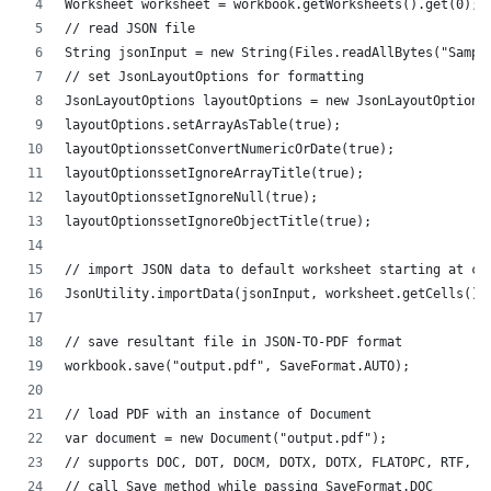
Worksheet worksheet = workbook.getWorksheets().get(0);
// read JSON file
String jsonInput = new String(Files.readAllBytes("Sampl
// set JsonLayoutOptions for formatting
JsonLayoutOptions layoutOptions = new JsonLayoutOptions
layoutOptions.setArrayAsTable(true);
layoutOptionssetConvertNumericOrDate(true);
layoutOptionssetIgnoreArrayTitle(true);
layoutOptionssetIgnoreNull(true);
layoutOptionssetIgnoreObjectTitle(true);
// import JSON data to default worksheet starting at ce
JsonUtility.importData(jsonInput, worksheet.getCells(),
// save resultant file in JSON-TO-PDF format
workbook.save("output.pdf", SaveFormat.AUTO);   
// load PDF with an instance of Document
var document = new Document("output.pdf");
// supports DOC, DOT, DOCM, DOTX, DOTX, FLATOPC, RTF, W
// call Save method while passing SaveFormat.DOC