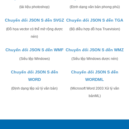
(tài liệu photoshop)
(Định dạng văn bản phong phú)
Chuyển đổi JSON S đến SVGZ
Chuyển đổi JSON S đến TGA
(Đồ họa vector có thể mở rộng được
(Bộ điều hợp đồ họa Truevision)
nén)
Chuyển đổi JSON S đến WMF
Chuyển đổi JSON S đến WMZ
(Siêu tệp Windows)
(Siêu tệp Windows được nén)
Chuyển đổi JSON S đến
Chuyển đổi JSON S đến
WORD
WORDML
(Định dạng tệp xử lý văn bản)
(Microsoft Word 2003 Xử lý văn
bảnML)