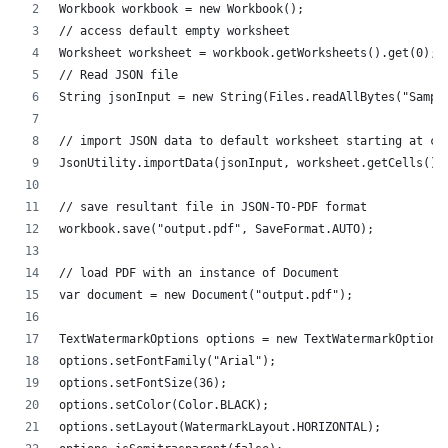
Workbook workbook = new Workbook();
// access default empty worksheet
Worksheet worksheet = workbook.getWorksheets().get(0);
// Read JSON file
String jsonInput = new String(Files.readAllBytes("Sampl
// import JSON data to default worksheet starting at ce
JsonUtility.importData(jsonInput, worksheet.getCells(),
// save resultant file in JSON-TO-PDF format
workbook.save("output.pdf", SaveFormat.AUTO);   
// load PDF with an instance of Document
var document = new Document("output.pdf");
TextWatermarkOptions options = new TextWatermarkOptions
options.setFontFamily("Arial");
options.setFontSize(36);
options.setColor(Color.BLACK);
options.setLayout(WatermarkLayout.HORIZONTAL);