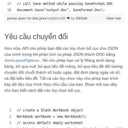
// call Save method while passing SaveFormat.DOC
document.Save("output.doc", SaveFormat.Doc); 
parse-json-to-doc.java
hosted with ❤ by
GitHub
view raw
Yêu cầu chuyển đổi
Hơn nữa, API cho phép bạn đặt các tùy chọn bố cục cho JSON
của mình trong khi phân tích cú pháp JSON thành DOC bằng
JsonLayoutOptions
. Nó cho phép bạn xử lý Mảng dưới dạng
bảng, bỏ qua null, bỏ qua tiêu đề mảng, bỏ qua tiêu đề đối tượng,
chuyển đổi chuỗi thành số hoặc ngày, đặt định dạng ngày và số,
và đặt kiểu tiêu đề. Tất cả các tùy chọn này cho phép bạn trình
bày dữ liệu của mình theo nhu cầu của bạn. Đoạn mã sau đây
cho bạn biết cách đặt các tùy chọn bố cục.
// create a blank Workbook object
Workbook workbook = new Workbook();
// access default empty worksheet