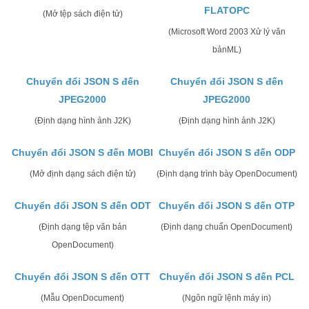
FLATOPC
(Mở tệp sách điện tử)
(Microsoft Word 2003 Xử lý văn
bảnML)
Chuyển đổi JSON S đến
Chuyển đổi JSON S đến
JPEG2000
JPEG2000
(Định dạng hình ảnh J2K)
(Định dạng hình ảnh J2K)
Chuyển đổi JSON S đến MOBI
Chuyển đổi JSON S đến ODP
(Mở định dạng sách điện tử)
(Định dạng trình bày OpenDocument)
Chuyển đổi JSON S đến ODT
Chuyển đổi JSON S đến OTP
(Định dạng tệp văn bản
(Định dạng chuẩn OpenDocument)
OpenDocument)
Chuyển đổi JSON S đến OTT
Chuyển đổi JSON S đến PCL
(Mẫu OpenDocument)
(Ngôn ngữ lệnh máy in)