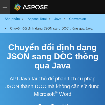
Toggle navigation
Sản phẩm
Aspose.Total
Java
Conversion
Chuyển đổi định dạng JSON sang DOC thông qua Java
Chuyển đổi định dạng
JSON sang DOC thông
qua Java
API Java tại chỗ để phân tích cú pháp
JSON thành DOC mà không cần sử dụng
®
Microsoft
Word