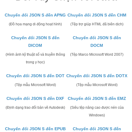
Chuyển đổi JSON S đến APNG
Chuyển đổi JSON S đến CHM
(Đồ họa mạng di động hoạt hình)
(Tệp trợ giúp HTML đã biên dịch)
Chuyển đổi JSON S đến
Chuyển đổi JSON S đến
DICOM
DOCM
(Hình ảnh kỹ thuật số và truyền thông
(Tệp Marco Microsoft Word 2007)
trong y học)
Chuyển đổi JSON S đến DOT
Chuyển đổi JSON S đến DOTX
(Tệp mẫu Microsoft Word)
(Tệp mẫu Microsoft Word)
Chuyển đổi JSON S đến DXF
Chuyển đổi JSON S đến EMZ
(Định dạng trao đổi bản vẽ Autodesk)
(Siêu tệp nâng cao được nén của
Windows)
Chuyển đổi JSON S đến EPUB
Chuyển đổi JSON S đến