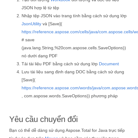
JSON hợp lệ từ tệp
Nhập tệp JSON vào trang tính bằng cách sử dụng lớp
JsonUtility
và [Save](
https://reference.aspose.com/cells/java/com.aspose.cells/
# save
(java.lang.String,%20com.aspose.cells.SaveOptions))
nó dưới dạng PDF
Tải tài liệu PDF bằng cách sử dụng lớp
Document
Lưu tài liệu sang định dạng DOC bằng cách sử dụng
[Save](
https://reference.aspose.com/words/java/com.aspose.word
, com.aspose.words.SaveOptions)) phương pháp
Yêu cầu chuyển đổi
Bạn có thể dễ dàng sử dụng Aspose.Total for Java trực tiếp