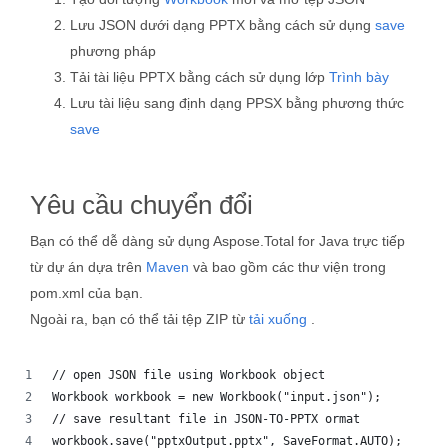
Lưu JSON dưới dạng PPTX bằng cách sử dụng
save
phương pháp
Tải tài liệu PPTX bằng cách sử dụng lớp
Trình bày
Lưu tài liệu sang định dạng PPSX bằng phương thức
save
Yêu cầu chuyển đổi
Bạn có thể dễ dàng sử dụng Aspose.Total for Java trực tiếp
từ dự án dựa trên
Maven
và bao gồm các thư viện trong
pom.xml của bạn.
Ngoài ra, bạn có thể tải tệp ZIP từ
tải xuống
.
// open JSON file using Workbook object
Workbook workbook = new Workbook("input.json");
// save resultant file in JSON-TO-PPTX ormat
workbook.save("pptxOutput.pptx", SaveFormat.AUTO);