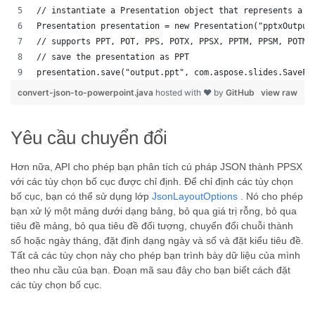
// instantiate a Presentation object that represents a P
Presentation presentation = new Presentation("pptxOutput
// supports PPT, POT, PPS, POTX, PPSX, PPTM, PPSM, POTM,
// save the presentation as PPT
presentation.save("output.ppt", com.aspose.slides.SaveFo
convert-json-to-powerpoint.java
hosted with ❤ by
GitHub
view raw
Yêu cầu chuyển đổi
Hơn nữa, API cho phép bạn phân tích cú pháp JSON thành PPSX
với các tùy chọn bố cục được chỉ định. Để chỉ định các tùy chọn
bố cục, bạn có thể sử dụng lớp
JsonLayoutOptions
. Nó cho phép
bạn xử lý một mảng dưới dạng bảng, bỏ qua giá trị rỗng, bỏ qua
tiêu đề mảng, bỏ qua tiêu đề đối tượng, chuyển đổi chuỗi thành
số hoặc ngày tháng, đặt định dạng ngày và số và đặt kiểu tiêu đề.
Tất cả các tùy chọn này cho phép bạn trình bày dữ liệu của mình
theo nhu cầu của bạn. Đoạn mã sau đây cho bạn biết cách đặt
các tùy chọn bố cục.