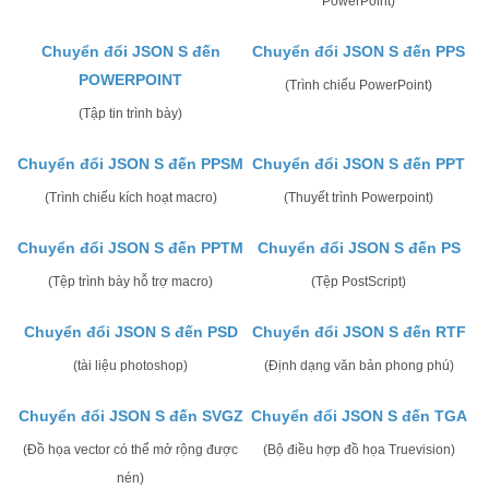
PowerPoint)
Chuyển đổi JSON S đến
Chuyển đổi JSON S đến PPS
POWERPOINT
(Trình chiếu PowerPoint)
(Tập tin trình bày)
Chuyển đổi JSON S đến PPSM
Chuyển đổi JSON S đến PPT
(Trình chiếu kích hoạt macro)
(Thuyết trình Powerpoint)
Chuyển đổi JSON S đến PPTM
Chuyển đổi JSON S đến PS
(Tệp trình bày hỗ trợ macro)
(Tệp PostScript)
Chuyển đổi JSON S đến PSD
Chuyển đổi JSON S đến RTF
(tài liệu photoshop)
(Định dạng văn bản phong phú)
Chuyển đổi JSON S đến SVGZ
Chuyển đổi JSON S đến TGA
(Đồ họa vector có thể mở rộng được
(Bộ điều hợp đồ họa Truevision)
nén)