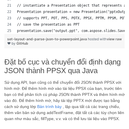
// instantiate a Presentation object that represents a 
Presentation presentation = new Presentation("pptxOutpu
// supports PPT, POT, PPS, POTX, PPSX, PPTM, PPSM, POTM
// save the presentation as PPT
presentation.save("output.ppt", com.aspose.slides.SaveF
set-layout-and-parse-json-to-powerpoint.java
hosted with
view raw
❤ by
GitHub
Đặt bố cục và chuyển đổi định dạng
JSON thành PPSX qua Java
Sử dụng API, bạn cũng có thể chuyển đổi JSON thành PPSX với
hình mờ. Để thêm hình mờ vào tài liệu PPSX của bạn, trước tiên
bạn có thể phân tích cú pháp JSON thành PPTX và thêm hình mờ
vào đó. Để thêm hình mờ, hãy tải tệp PPTX mới được tạo bằng
cách sử dụng lớp
Bản trình bày
, lặp qua tất cả các trang chiếu,
thêm văn bản sử dụng addTextFrame, đặt tất cả các tùy chọn liên
quan như màu sắc, fillType, v.v. và có thể lưu tài liệu vào PPSX.