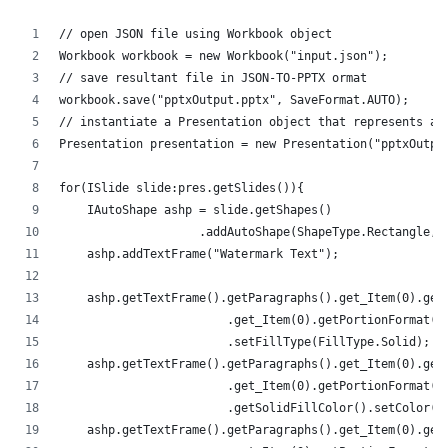
// open JSON file using Workbook object
Workbook workbook = new Workbook("input.json");
// save resultant file in JSON-TO-PPTX ormat
workbook.save("pptxOutput.pptx", SaveFormat.AUTO);
// instantiate a Presentation object that represents a 
Presentation presentation = new Presentation("pptxOutpu
for(ISlide slide:pres.getSlides()){
    IAutoShape ashp = slide.getShapes()
                    .addAutoShape(ShapeType.Rectangle,5
    ashp.addTextFrame("Watermark Text");
    ashp.getTextFrame().getParagraphs().get_Item(0).get
                        .get_Item(0).getPortionFormat()
                        .setFillType(FillType.Solid);
    ashp.getTextFrame().getParagraphs().get_Item(0).get
                        .get_Item(0).getPortionFormat()
                        .getSolidFillColor().setColor(C
    ashp.getTextFrame().getParagraphs().get_Item(0).get