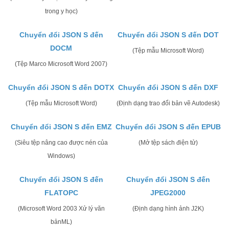
trong y học)
Chuyển đổi JSON S đến
Chuyển đổi JSON S đến DOT
DOCM
(Tệp mẫu Microsoft Word)
(Tệp Marco Microsoft Word 2007)
Chuyển đổi JSON S đến DOTX
Chuyển đổi JSON S đến DXF
(Tệp mẫu Microsoft Word)
(Định dạng trao đổi bản vẽ Autodesk)
Chuyển đổi JSON S đến EMZ
Chuyển đổi JSON S đến EPUB
(Siêu tệp nâng cao được nén của
(Mở tệp sách điện tử)
Windows)
Chuyển đổi JSON S đến
Chuyển đổi JSON S đến
FLATOPC
JPEG2000
(Microsoft Word 2003 Xử lý văn
(Định dạng hình ảnh J2K)
bảnML)