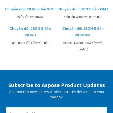
Chuyển đổi JSON S đến WMF
Chuyển đổi JSON S đến WMZ
(Siêu tệp Windows)
(Siêu tệp Windows được nén)
Chuyển đổi JSON S đến
Chuyển đổi JSON S đến
WORD
WORDML
(Định dạng tệp xử lý văn bản)
(Microsoft Word 2003 Xử lý văn
bảnML)
Subscribe to Aspose Product Updates
Get monthly newsletters & offers directly delivered to your
mailbox.