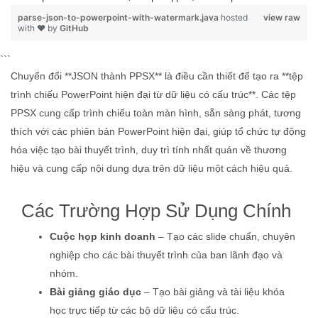
parse-json-to-powerpoint-with-watermark.java
hosted
view raw
with ❤ by
GitHub
```
Chuyển đổi **JSON thành PPSX** là điều cần thiết để tạo ra **tệp
trình chiếu PowerPoint hiện đại từ dữ liệu có cấu trúc**. Các tệp
PPSX cung cấp trình chiếu toàn màn hình, sẵn sàng phát, tương
thích với các phiên bản PowerPoint hiện đại, giúp tổ chức tự động
hóa việc tạo bài thuyết trình, duy trì tính nhất quán về thương
hiệu và cung cấp nội dung dựa trên dữ liệu một cách hiệu quả.
Các Trường Hợp Sử Dụng Chính
Cuộc họp kinh doanh
– Tạo các slide chuẩn, chuyên
nghiệp cho các bài thuyết trình của ban lãnh đạo và
nhóm.
Bài giảng giáo dục
– Tạo bài giảng và tài liệu khóa
học trực tiếp từ các bộ dữ liệu có cấu trúc.