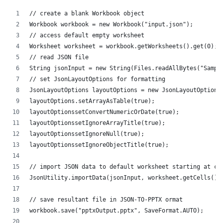
// create a blank Workbook object
Workbook workbook = new Workbook("input.json");
// access default empty worksheet
Worksheet worksheet = workbook.getWorksheets().get(0);
// read JSON file
String jsonInput = new String(Files.readAllBytes("Sampl
// set JsonLayoutOptions for formatting
JsonLayoutOptions layoutOptions = new JsonLayoutOptions
layoutOptions.setArrayAsTable(true);
layoutOptionssetConvertNumericOrDate(true);
layoutOptionssetIgnoreArrayTitle(true);
layoutOptionssetIgnoreNull(true);
layoutOptionssetIgnoreObjectTitle(true);
// import JSON data to default worksheet starting at ce
JsonUtility.importData(jsonInput, worksheet.getCells(),
// save resultant file in JSON-TO-PPTX ormat
workbook.save("pptxOutput.pptx", SaveFormat.AUTO);