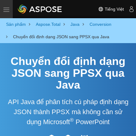
Tiếng Việt
Toggle navigation
Sản phẩm
Aspose.Total
Java
Conversion
Chuyển đổi định dạng JSON sang PPSX qua Java
Chuyển đổi định dạng
JSON sang PPSX qua
Java
API Java để phân tích cú pháp định dạng
JSON thành PPSX mà không cần sử
®
dụng Microsoft
PowerPoint