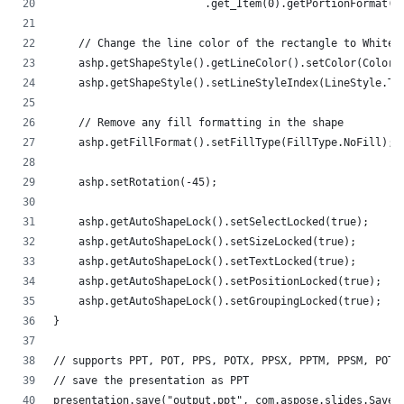
                        .get_Item(0).getPortionFormat()
    // Change the line color of the rectangle to White
    ashp.getShapeStyle().getLineColor().setColor(Color.
    ashp.getShapeStyle().setLineStyleIndex(LineStyle.Th
    // Remove any fill formatting in the shape
    ashp.getFillFormat().setFillType(FillType.NoFill);
    ashp.setRotation(-45);
    ashp.getAutoShapeLock().setSelectLocked(true);
    ashp.getAutoShapeLock().setSizeLocked(true);
    ashp.getAutoShapeLock().setTextLocked(true);
    ashp.getAutoShapeLock().setPositionLocked(true);
    ashp.getAutoShapeLock().setGroupingLocked(true);
}
// supports PPT, POT, PPS, POTX, PPSX, PPTM, PPSM, POTM
// save the presentation as PPT
presentation.save("output.ppt", com.aspose.slides.SaveF