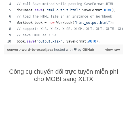
// call Save method while passing SaveFormat.HTML
document
.
save
(
"html_output.html"
,
SaveFormat
.
HTML
);
// load the HTML file in an instance of Workbook
Workbook
book
 = 
new
Workbook
(
"html_output.html"
);
// supports XLS, XLSX, XLSB, XLSM, XLT, XLT, XLTM, XLAM
// save HTML as XLSX
book
.
save
(
"output.xlsx"
, 
SaveFormat
.
AUTO
);   
convert-word-to-excel.java
hosted with ❤ by
GitHub
view raw
Công cụ chuyển đổi trực tuyến miễn phí
cho MOBI sang XLTX