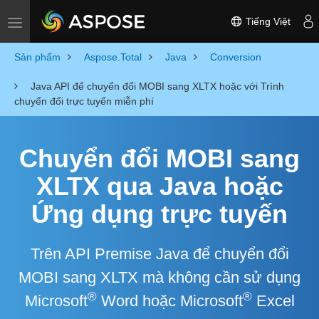
Tiếng Việt
Toggle navigation
Sản phẩm
Aspose.Total
Java
Conversion
Java API để chuyển đổi MOBI sang XLTX hoặc với Trình
chuyển đổi trực tuyến miễn phí
Chuyển đổi MOBI sang
XLTX qua Java hoặc
Ứng dụng trực tuyến
Trên API Premise Java để chuyển đổi
MOBI sang XLTX mà không cần sử dụng
®
®
Microsoft
Word hoặc Microsoft
Excel