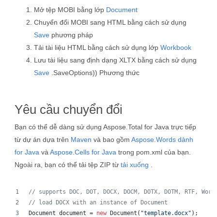
Mở tệp MOBI bằng lớp
Document
Chuyển đổi MOBI sang HTML bằng cách sử dụng
Save
phương pháp
Tải tài liệu HTML bằng cách sử dụng lớp
Workbook
Lưu tài liệu sang định dạng XLTX bằng cách sử dụng
Save
.SaveOptions)) Phương thức
Yêu cầu chuyển đổi
Bạn có thể dễ dàng sử dụng Aspose.Total for Java trực tiếp
từ dự án dựa trên
Maven
và bao gồm
Aspose.Words dành
for Java
và
Aspose.Cells for Java
trong pom.xml của bạn.
Ngoài ra, bạn có thể tải tệp ZIP từ
tải xuống
.
// supports DOC, DOT, DOCX, DOCM, DOTX, DOTM, RTF, Word
// load DOCX with an instance of Document
Document
document
 = 
new
Document
(
"template.docx"
);