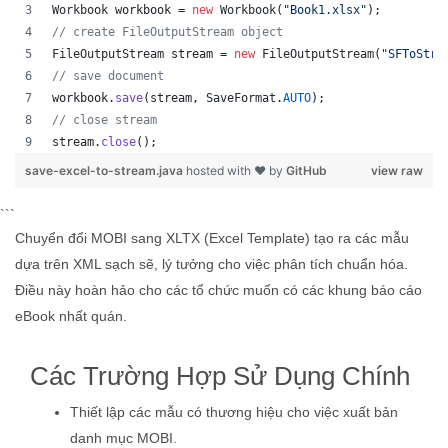
Workbook
workbook
 = 
new
Workbook
(
"Book1.xlsx"
);
// create FileOutputStream object
FileOutputStream
stream
 = 
new
FileOutputStream
(
"SFToStre
// save document
workbook
.
save
(
stream
, 
SaveFormat
.
AUTO
);   
// close stream
stream
.
close
();
save-excel-to-stream.java
hosted with ❤ by
GitHub
view raw
```
Chuyển đổi MOBI sang XLTX (Excel Template) tạo ra các mẫu
dựa trên XML sạch sẽ, lý tưởng cho việc phân tích chuẩn hóa.
Điều này hoàn hảo cho các tổ chức muốn có các khung báo cáo
eBook nhất quán.
Các Trường Hợp Sử Dụng Chính
Thiết lập các mẫu có thương hiệu cho việc xuất bản
danh mục MOBI.