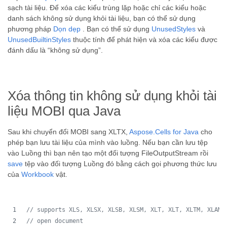
sạch tài liệu. Để xóa các kiểu trùng lặp hoặc chỉ các kiểu hoặc
danh sách không sử dụng khỏi tài liệu, bạn có thể sử dụng
phương pháp
Dọn dẹp
. Bạn có thể sử dụng
UnusedStyles
và
UnusedBuiltinStyles
thuộc tính để phát hiện và xóa các kiểu được
đánh dấu là “không sử dụng”.
Xóa thông tin không sử dụng khỏi tài
liệu MOBI qua Java
Sau khi chuyển đổi MOBI sang XLTX,
Aspose.Cells for Java
cho
phép bạn lưu tài liệu của mình vào luồng. Nếu bạn cần lưu tệp
vào Luồng thì bạn nên tạo một đối tượng FileOutputStream rồi
save
tệp vào đối tượng Luồng đó bằng cách gọi phương thức lưu
của
Workbook
vật.
// supports XLS, XLSX, XLSB, XLSM, XLT, XLT, XLTM, XLAM,
// open document