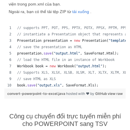
viện trong pom.xml của bạn.
Ngoài ra, bạn có thể tải tệp ZIP từ
tải xuống
.
// supports PPT, POT, PPS, PPTX, POTX, PPSX, PPTM, PPSM
// instantiate a Presentation object that represents a 
Presentation
presentation
 = 
new
Presentation
(
"template.
// save the presentation as HTML
presentation
.
save
(
"output.html"
, 
SaveFormat
.
Html
);  
// load the HTML file in an instance of Workbook
Workbook
book
 = 
new
Workbook
(
"output.html"
);
// Supports XLS, XLSX, XLSB, XLSM, XLT, XLTX, XLTM, XLA
// save HTML as XLS
book
.
save
(
"output.xls"
, 
SaveFormat
.
Xls
);  
convert-powerpoint-to-excel.java
hosted with ❤ by
GitHub
view raw
Công cụ chuyển đổi trực tuyến miễn phí
cho POWERPOINT sang TSV