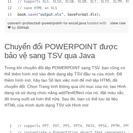
// Supports XLS, XLSX, XLSB, XLSM, XLT, XLTX, XLTM, XLA
// save HTML as XLS
book
.
save
(
"output.xls"
, 
SaveFormat
.
Xls
);  
convert-protected-powerpoint-to-excel.java
hosted with
view raw
❤ by
GitHub
Chuyển đổi POWERPOINT được
bảo vệ sang TSV qua Java
Trong khi chuyển đổi tệp POWERPOINT sang TSV, bạn cũng có
thể thêm hình mờ vào định dạng tệp TSV đầu ra của mình. Để
thêm hình mờ, hãy tạo Sổ làm việc mới để mở tệp HTML đã
chuyển đổi. Chọn Trang tính thông qua chỉ mục của nó, tạo Hình
dạng và sử dụng chức năng addTextEffect của nó, đặt màu sắc,
độ trong suốt và hơn thế nữa. Sau đó, bạn có thể lưu tài liệu
HTML của mình dưới dạng TSV với Hình mờ.
// supports PPT, POT, PPS, PPTX, POTX, PPSX, PPTM, PPSM
// instantiate a Presentation object that represents a 