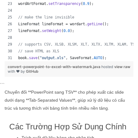
wordArtFormat
.
setTransparency
(
0.9
);
// make the line invisible
LineFormat
lineFormat
 = 
wordart
.
getLine
();
lineFormat
.
setWeight
(
0.0
);
// supports CSV, XLSB, XLSM, XLT, XLTX, XLTM, XLAM, TSV
// save HTML as XLS
book
.
save
(
"output.xls"
, 
SaveFormat
.
AUTO
);   
convert-powerpoint-to-excel-with-watermark.java
hosted
view raw
with ❤ by
GitHub
```
Chuyển đổi **PowerPoint sang TSV** cho phép xuất các slide
dưới dạng **Tab-Separated Values**, giúp xử lý dữ liệu có cấu
trúc và tương thích với bảng tính trên nhiều nền tảng.
Các Trường Hợp Sử Dụng Chính
Trích xuất dữ liệu bảng cho phân tích