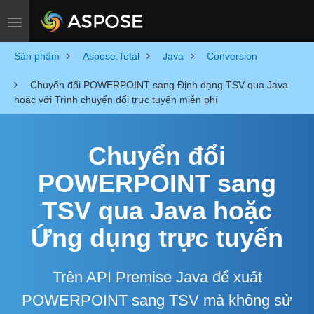
Toggle navigation
Sản phẩm
Aspose.Total
Java
Conversion
Chuyển đổi POWERPOINT sang Định dạng TSV qua Java
hoặc với Trình chuyển đổi trực tuyến miễn phí
Chuyển đổi
POWERPOINT sang
TSV qua Java hoặc
Ứng dụng trực tuyến
Trên API Premise Java để xuất
POWERPOINT sang TSV mà không sử