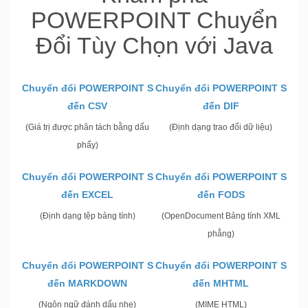
POWERPOINT Chuyển
Đổi Tùy Chọn với Java
Chuyển đổi POWERPOINT S
Chuyển đổi POWERPOINT S
đến CSV
đến DIF
(Giá trị được phân tách bằng dấu
(Định dạng trao đổi dữ liệu)
phẩy)
Chuyển đổi POWERPOINT S
Chuyển đổi POWERPOINT S
đến EXCEL
đến FODS
(Định dạng tệp bảng tính)
(OpenDocument Bảng tính XML
phẳng)
Chuyển đổi POWERPOINT S
Chuyển đổi POWERPOINT S
đến MARKDOWN
đến MHTML
(Ngôn ngữ đánh dấu nhẹ)
(MIME HTML)