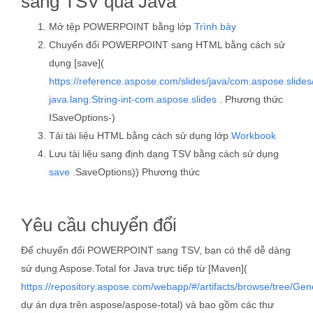
sang TSV qua Java
Mở tệp POWERPOINT bằng lớp
Trình bày
Chuyển đổi POWERPOINT sang HTML bằng cách sử
dụng [save](
https://reference.aspose.com/slides/java/com.aspose.slide
java.lang.String-int-com.aspose.slides
. Phương thức
ISaveOptions-)
Tải tài liệu HTML bằng cách sử dụng lớp
Workbook
Lưu tài liệu sang định dạng TSV bằng cách sử dụng
save
.SaveOptions)) Phương thức
Yêu cầu chuyển đổi
Để chuyển đổi POWERPOINT sang TSV, bạn có thể dễ dàng
sử dụng Aspose.Total for Java trực tiếp từ [Maven](
https://repository.aspose.com/webapp/#/artifacts/browse/tree/Gen
dự án dựa trên aspose/aspose-total) và bao gồm các thư