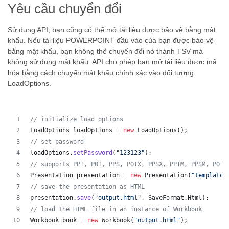
Yêu cầu chuyển đổi
Sử dụng API, bạn cũng có thể mở tài liệu được bảo vệ bằng mật
khẩu. Nếu tài liệu POWERPOINT đầu vào của bạn được bảo vệ
bằng mật khẩu, bạn không thể chuyển đổi nó thành TSV mà
không sử dụng mật khẩu. API cho phép bạn mở tài liệu được mã
hóa bằng cách chuyển mật khẩu chính xác vào đối tượng
LoadOptions.
// initialize load options
LoadOptions
loadOptions
 = 
new
LoadOptions
();
// set password
loadOptions
.
setPassword
(
"123123"
);
// supports PPT, POT, PPS, POTX, PPSX, PPTM, PPSM, POTM
Presentation
presentation
 = 
new
Presentation
(
"template.
// save the presentation as HTML
presentation
.
save
(
"output.html"
, 
SaveFormat
.
Html
);  
// load the HTML file in an instance of Workbook
Workbook
book
 = 
new
Workbook
(
"output.html"
);