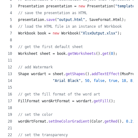
Presentation
presentation
 = 
new
Presentation
(
"template.
// save the presentation as HTML
presentation
.
save
(
"output.html"
, 
SaveFormat
.
Html
);  
// load the HTML file in an instance of Workbook
Workbook
book
 = 
new
Workbook
(
"XlsxOutput.xlsx"
);
// get the first default sheet
Worksheet
sheet
 = 
book
.
getWorksheets
().
get
(
0
);
// add Watermark
Shape
wordart
 = 
sheet
.
getShapes
().
addTextEffect
(
MsoPres
"Arial Black"
, 
50
, 
false
, 
true
, 
18
, 
8
, 
// get the fill format of the word art
FillFormat
wordArtFormat
 = 
wordart
.
getFill
();
// set the color
wordArtFormat
.
setOneColorGradient
(
Color
.
getRed
(), 
0.2
, 
// set the transparency