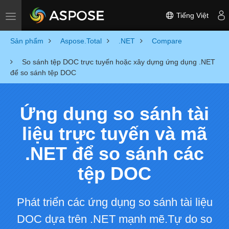
Tiếng Việt
Toggle navigation
Sản phẩm
Aspose.Total
.NET
Compare
So sánh tệp DOC trực tuyến hoặc xây dựng ứng dụng .NET
để so sánh tệp DOC
Ứng dụng so sánh tài
liệu trực tuyến và mã
.NET để so sánh các
tệp DOC
Phát triển các ứng dụng so sánh tài liệu
DOC dựa trên .NET mạnh mẽ.Tự do so