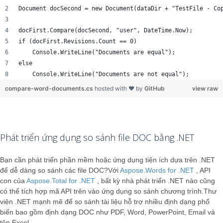
Document docSecond = new Document(dataDir + "TestFile - Co
docFirst.Compare(docSecond, "user", DateTime.Now);
if (docFirst.Revisions.Count == 0)
    Console.WriteLine("Documents are equal");
else
    Console.WriteLine("Documents are not equal");
compare-word-documents.cs
hosted with ❤ by
GitHub
view raw
Phát triển ứng dụng so sánh file DOC bằng .NET
Bạn cần phát triển phần mềm hoặc ứng dụng tiện ích dựa trên .NET
để dễ dàng so sánh các file DOC?Với
Aspose.Words for .NET
, API
con của
Aspose.Total for .NET
, bất kỳ nhà phát triển .NET nào cũng
có thể tích hợp mã API trên vào ứng dụng so sánh chương trình.Thư
viện .NET mạnh mẽ để so sánh tài liệu hỗ trợ nhiều định dạng phổ
biến bao gồm định dạng DOC như PDF, Word, PowerPoint, Email và
tệp Excel.