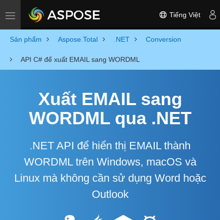
Tiếng Việt
Toggle navigation
Sản phẩm
Aspose.Total
.NET
Conversion
API C# để xuất EMAIL sang WORDML
Xuất EMAIL sang
WORDML qua .NET
.NET API để hiển thị EMAIL thành
WORDML trên Windows, macOS và
Linux mà không cần sử dụng Word hoặc
Outlook