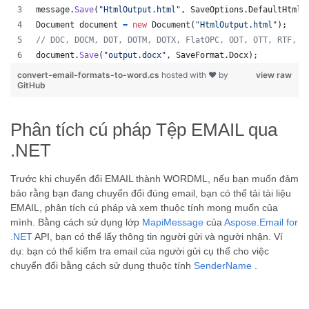
message
.
Save
(
"HtmlOutput.html"
,
SaveOptions
.
DefaultHtml
)
Document
document
=
new
Document
(
"HtmlOutput.html"
)
;
// DOC, DOCM, DOT, DOTM, DOTX, FlatOPC, ODT, OTT, RTF, T
document
.
Save
(
"output.docx"
,
SaveFormat
.
Docx
)
;
convert-email-formats-to-word.cs
hosted with ❤ by
view raw
GitHub
Phân tích cú pháp Tệp EMAIL qua
.NET
Trước khi chuyển đổi EMAIL thành WORDML, nếu bạn muốn đảm
bảo rằng bạn đang chuyển đổi đúng email, bạn có thể tải tài liệu
EMAIL, phân tích cú pháp và xem thuộc tính mong muốn của
mình. Bằng cách sử dụng lớp
MapiMessage
của
Aspose.Email for
.NET
API, bạn có thể lấy thông tin người gửi và người nhận. Ví
dụ: bạn có thể kiểm tra email của người gửi cụ thể cho việc
chuyển đổi bằng cách sử dụng thuộc tính
SenderName
.