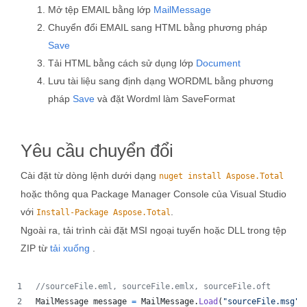
Mở tệp EMAIL bằng lớp
MailMessage
Chuyển đổi EMAIL sang HTML bằng phương pháp
Save
Tải HTML bằng cách sử dụng lớp
Document
Lưu tài liệu sang định dạng WORDML bằng phương
pháp
Save
và đặt Wordml làm SaveFormat
Yêu cầu chuyển đổi
Cài đặt từ dòng lệnh dưới dạng
nuget install Aspose.Total
hoặc thông qua Package Manager Console của Visual Studio
với
.
Install-Package Aspose.Total
Ngoài ra, tải trình cài đặt MSI ngoại tuyến hoặc DLL trong tệp
ZIP từ
tải xuống
.
//sourceFile.eml, sourceFile.emlx, sourceFile.oft
MailMessage
message
=
MailMessage
.
Load
(
"sourceFile.msg"
)