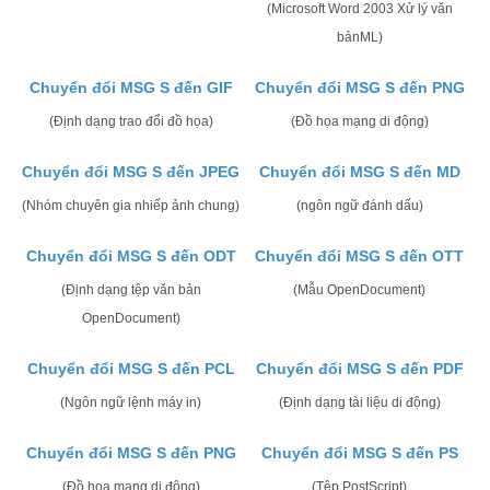
(Microsoft Word 2003 Xử lý văn
bảnML)
Chuyển đổi MSG S đến GIF
Chuyển đổi MSG S đến PNG
(Định dạng trao đổi đồ họa)
(Đồ họa mạng di động)
Chuyển đổi MSG S đến JPEG
Chuyển đổi MSG S đến MD
(Nhóm chuyên gia nhiếp ảnh chung)
(ngôn ngữ đánh dấu)
Chuyển đổi MSG S đến ODT
Chuyển đổi MSG S đến OTT
(Định dạng tệp văn bản
(Mẫu OpenDocument)
OpenDocument)
Chuyển đổi MSG S đến PCL
Chuyển đổi MSG S đến PDF
(Ngôn ngữ lệnh máy in)
(Định dạng tài liệu di động)
Chuyển đổi MSG S đến PNG
Chuyển đổi MSG S đến PS
(Đồ họa mạng di động)
(Tệp PostScript)