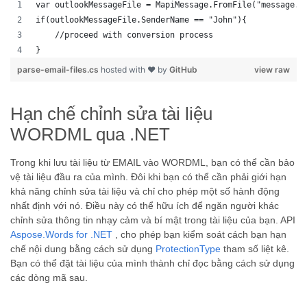
var outlookMessageFile = MapiMessage.FromFile("message.m
if(outlookMessageFile.SenderName == "John"){
    //proceed with conversion process
}
parse-email-files.cs
hosted with ❤ by
GitHub
view raw
Hạn chế chỉnh sửa tài liệu
WORDML qua .NET
Trong khi lưu tài liệu từ EMAIL vào WORDML, bạn có thể cần bảo
vệ tài liệu đầu ra của mình. Đôi khi bạn có thể cần phải giới hạn
khả năng chỉnh sửa tài liệu và chỉ cho phép một số hành động
nhất định với nó. Điều này có thể hữu ích để ngăn người khác
chỉnh sửa thông tin nhạy cảm và bí mật trong tài liệu của bạn. API
Aspose.Words for .NET
, cho phép bạn kiểm soát cách bạn hạn
chế nội dung bằng cách sử dụng
ProtectionType
tham số liệt kê.
Bạn có thể đặt tài liệu của mình thành chỉ đọc bằng cách sử dụng
các dòng mã sau.