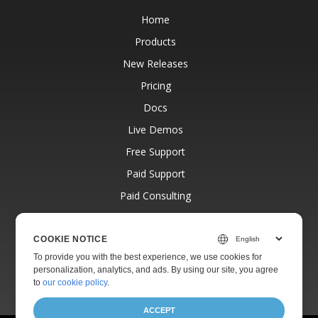
Home
Products
New Releases
Pricing
Docs
Live Demos
Free Support
Paid Support
Paid Consulting
Blog
Websites
COOKIE NOTICE
To provide you with the best experience, we use cookies for
About
personalization, analytics, and ads. By using our site, you agree
to
our cookie policy
.
ACCEPT