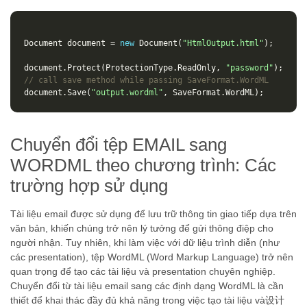
Document
document
=
new
Document
(
"HtmlOutput.html"
);
document
.
Protect
(
ProtectionType
.
ReadOnly
,
"password"
);
// call save method while passing SaveFormat.WordML
document
.
Save
(
"output.wordml"
,
SaveFormat
.
WordML
);
Chuyển đổi tệp EMAIL sang
WORDML theo chương trình: Các
trường hợp sử dụng
Tài liệu email được sử dụng để lưu trữ thông tin giao tiếp dựa trên
văn bản, khiến chúng trở nên lý tưởng để gửi thông điệp cho
người nhận. Tuy nhiên, khi làm việc với dữ liệu trình diễn (như
các presentation), tệp WordML (Word Markup Language) trở nên
quan trọng để tạo các tài liệu và presentation chuyên nghiệp.
Chuyển đổi từ tài liệu email sang các định dạng WordML là cần
thiết để khai thác đầy đủ khả năng trong việc tạo tài liệu và设计