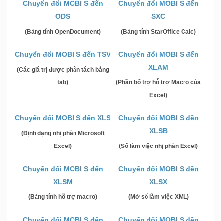
Chuyển đổi MOBI S đến
Chuyển đổi MOBI S đến
ODS
SXC
(Bảng tính OpenDocument)
(Bảng tính StarOffice Calc)
Chuyển đổi MOBI S đến TSV
Chuyển đổi MOBI S đến
XLAM
(Các giá trị được phân tách bằng
tab)
(Phần bổ trợ hỗ trợ Macro của
Excel)
Chuyển đổi MOBI S đến XLS
Chuyển đổi MOBI S đến
XLSB
(Định dạng nhị phân Microsoft
Excel)
(Sổ làm việc nhị phân Excel)
Chuyển đổi MOBI S đến
Chuyển đổi MOBI S đến
XLSM
XLSX
(Bảng tính hỗ trợ macro)
(Mở sổ làm việc XML)
Chuyển đổi MOBI S đến
Chuyển đổi MOBI S đến