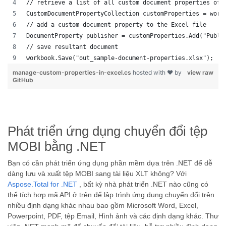
// retrieve a list of all custom document properties of 
CustomDocumentPropertyCollection customProperties = work
// add a custom document property to the Excel file
DocumentProperty publisher = customProperties.Add("Publi
// save resultant document
workbook.Save("out_sample-document-properties.xlsx");
manage-custom-properties-in-excel.cs
hosted with ❤ by
view raw
GitHub
Phát triển ứng dụng chuyển đổi tệp
MOBI bằng .NET
Bạn có cần phát triển ứng dụng phần mềm dựa trên .NET để dễ
dàng lưu và xuất tệp MOBI sang tài liệu XLT không? Với
Aspose.Total for .NET
, bất kỳ nhà phát triển .NET nào cũng có
thể tích hợp mã API ở trên để lập trình ứng dụng chuyển đổi trên
nhiều định dạng khác nhau bao gồm Microsoft Word, Excel,
Powerpoint, PDF, tệp Email, Hình ảnh và các định dạng khác. Thư