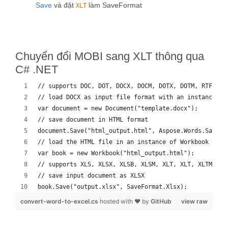
Save
và đặt
làm SaveFormat
XLT
Chuyển đổi MOBI sang XLT thông qua
C# .NET
// supports DOC, DOT, DOCX, DOCM, DOTX, DOTM, RTF, Wo
// load DOCX as input file format with an instance of
var document = new Document("template.docx");
// save document in HTML format
document.Save("html_output.html", Aspose.Words.SaveFo
// load the HTML file in an instance of Workbook
var book = new Workbook("html_output.html");
// supports XLS, XLSX, XLSB, XLSM, XLT, XLT, XLTM, XL
// save input document as XLSX
book.Save("output.xlsx", SaveFormat.Xlsx);
convert-word-to-excel.cs
hosted with ❤ by
GitHub
view raw