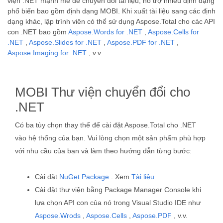
viện .NET mạnh mẽ để chuyển đổi tài liệu, hỗ trợ nhiều định dạng
phổ biến bao gồm định dạng MOBI. Khi xuất tài liệu sang các định
dạng khác, lập trình viên có thể sử dụng Aspose.Total cho các API
con .NET bao gồm
Aspose.Words for .NET
,
Aspose.Cells for
.NET
,
Aspose.Slides for .NET
,
Aspose.PDF for .NET
,
Aspose.Imaging for .NET
, v.v.
MOBI Thư viện chuyển đổi cho
.NET
Có ba tùy chọn thay thế để cài đặt Aspose.Total cho .NET
vào hệ thống của bạn. Vui lòng chọn một sản phẩm phù hợp
với nhu cầu của bạn và làm theo hướng dẫn từng bước:
Cài đặt
NuGet Package
. Xem
Tài liệu
Cài đặt thư viện bằng Package Manager Console khi
lựa chọn API con của nó trong Visual Studio IDE như
Aspose.Wrods
,
Aspose.Cells
,
Aspose.PDF
, v.v.