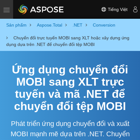
Tiếng Việt
Toggle navigation
Sản phẩm
Aspose.Total
.NET
Conversion
Chuyển đổi trực tuyến MOBI sang XLT hoặc xây dựng ứng
dụng dựa trên .NET để chuyển đổi tệp MOBI
Ứng dụng chuyển đổi
MOBI sang XLT trực
tuyến và mã .NET để
chuyển đổi tệp MOBI
Phát triển ứng dụng chuyển đổi và xuất
MOBI mạnh mẽ dựa trên .NET. Chuyển