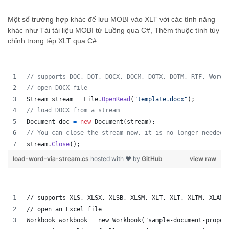
Một số trường hợp khác để lưu MOBI vào XLT với các tính năng
khác như Tải tài liệu MOBI từ Luồng qua C#, Thêm thuộc tính tùy
chỉnh trong tệp XLT qua C#.
// supports DOC, DOT, DOCX, DOCM, DOTX, DOTM, RTF, WordM
// open DOCX file 
Stream
stream
=
File
.
OpenRead
(
"template.docx"
)
;
// load DOCX from a stream 
Document
doc
=
new
Document
(
stream
)
;
// You can close the stream now, it is no longer needed 
stream
.
Close
(
)
;
load-word-via-stream.cs
hosted with ❤ by
GitHub
view raw
// supports XLS, XLSX, XLSB, XLSM, XLT, XLT, XLTM, XLAM,
// open an Excel file
Workbook workbook = new Workbook("sample-document-proper