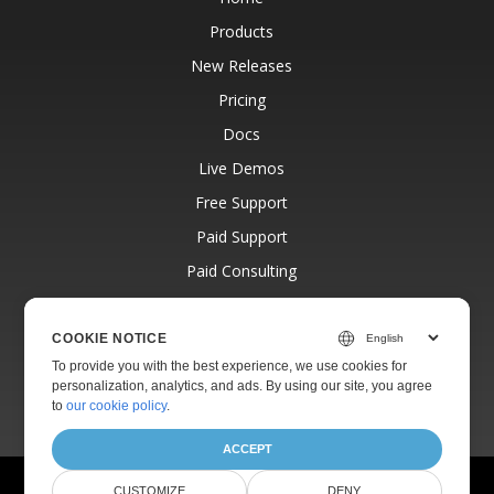
Products
New Releases
Pricing
Docs
Live Demos
Free Support
Paid Support
Paid Consulting
Blog
Websites
COOKIE NOTICE
To provide you with the best experience, we use cookies for
About
personalization, analytics, and ads. By using our site, you agree
to
our cookie policy
.
ACCEPT
© Aspose Pty Ltd 2001-2026.
All Rights Reserved.
CUSTOMIZE
DENY