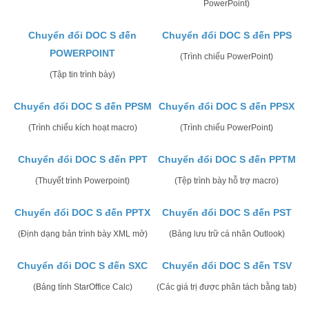
PowerPoint)
Chuyển đổi DOC S đến
Chuyển đổi DOC S đến PPS
POWERPOINT
(Trình chiếu PowerPoint)
(Tập tin trình bày)
Chuyển đổi DOC S đến PPSM
Chuyển đổi DOC S đến PPSX
(Trình chiếu kích hoạt macro)
(Trình chiếu PowerPoint)
Chuyển đổi DOC S đến PPT
Chuyển đổi DOC S đến PPTM
(Thuyết trình Powerpoint)
(Tệp trình bày hỗ trợ macro)
Chuyển đổi DOC S đến PPTX
Chuyển đổi DOC S đến PST
(Định dạng bản trình bày XML mở)
(Bảng lưu trữ cá nhân Outlook)
Chuyển đổi DOC S đến SXC
Chuyển đổi DOC S đến TSV
(Bảng tính StarOffice Calc)
(Các giá trị được phân tách bằng tab)