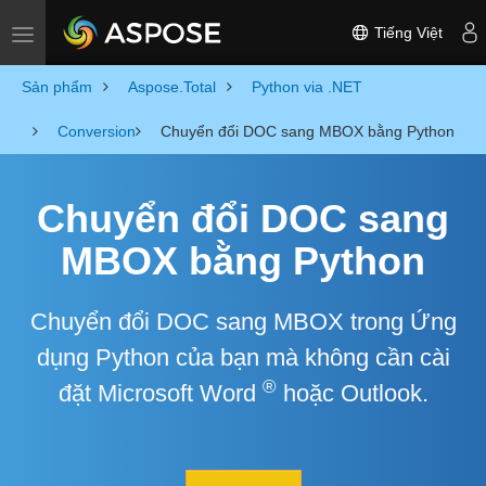
Tiếng Việt
Toggle navigation
Sản phẩm
Aspose.Total
Python via .NET
Conversion
Chuyển đổi DOC sang MBOX bằng Python
Chuyển đổi DOC sang
MBOX bằng Python
Chuyển đổi DOC sang MBOX trong Ứng
dụng Python của bạn mà không cần cài
®
đặt Microsoft Word
hoặc Outlook.