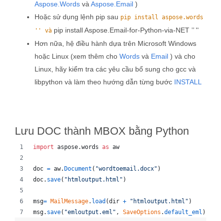
Aspose.Words
và
Aspose.Email
)
Hoặc sử dụng lệnh pip sau
pip install aspose.words
pip install Aspose.Email-for-Python-via-NET ’’ ''
'' và
Hơn nữa, hệ điều hành dựa trên Microsoft Windows
hoặc Linux (xem thêm cho
Words
và
Email
) và cho
Linux, hãy kiểm tra các yêu cầu bổ sung cho gcc và
libpython và làm theo hướng dẫn từng bước
INSTALL
Lưu DOC thành MBOX bằng Python
import
aspose
.
words
as
aw
doc
=
aw
.
Document
(
"wordtoemail.docx"
)
doc
.
save
(
"htmloutput.html"
)
msg
=
MailMessage
.
load
(
dir
+
"htmloutput.html"
)
msg
.
save
(
"emloutput.eml"
, 
SaveOptions
.
default_eml
)