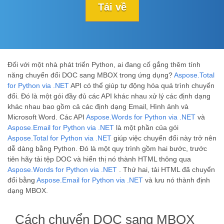
Tải về
Đối với một nhà phát triển Python, ai đang cố gắng thêm tính
năng chuyển đổi DOC sang MBOX trong ứng dụng?
Aspose.Total
for Python via .NET
API có thể giúp tự động hóa quá trình chuyển
đổi. Đó là một gói đầy đủ các API khác nhau xử lý các định dạng
khác nhau bao gồm cả các định dạng Email, Hình ảnh và
Microsoft Word. Các API
Aspose.Words for Python via .NET
và
Aspose.Email for Python via .NET
là một phần của gói
Aspose.Total for Python via .NET
giúp việc chuyển đổi này trở nên
dễ dàng bằng Python. Đó là một quy trình gồm hai bước, trước
tiên hãy tải tệp DOC và hiển thị nó thành HTML thông qua
Aspose.Words for Python via .NET
. Thứ hai, tải HTML đã chuyển
đổi bằng
Aspose.Email for Python via .NET
và lưu nó thành định
dạng MBOX.
Cách chuyển DOC sang MBOX