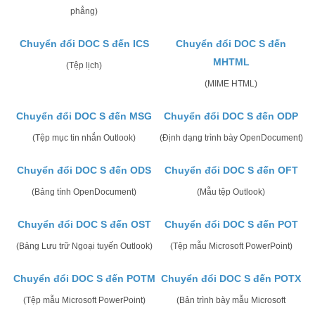
phẳng)
Chuyển đổi DOC S đến ICS
Chuyển đổi DOC S đến
MHTML
(Tệp lịch)
(MIME HTML)
Chuyển đổi DOC S đến MSG
Chuyển đổi DOC S đến ODP
(Tệp mục tin nhắn Outlook)
(Định dạng trình bày OpenDocument)
Chuyển đổi DOC S đến ODS
Chuyển đổi DOC S đến OFT
(Bảng tính OpenDocument)
(Mẫu tệp Outlook)
Chuyển đổi DOC S đến OST
Chuyển đổi DOC S đến POT
(Bảng Lưu trữ Ngoại tuyến Outlook)
(Tệp mẫu Microsoft PowerPoint)
Chuyển đổi DOC S đến POTM
Chuyển đổi DOC S đến POTX
(Tệp mẫu Microsoft PowerPoint)
(Bản trình bày mẫu Microsoft