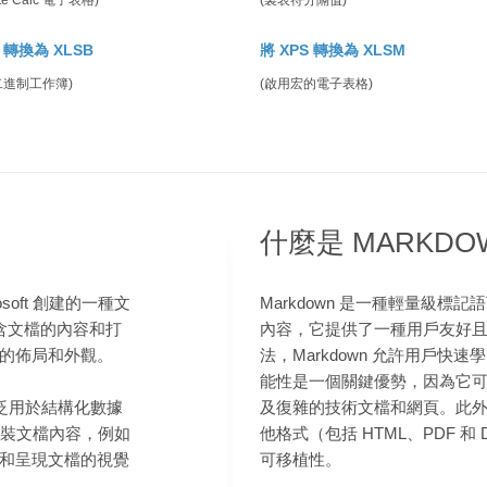
ite Calc 電子表格)
(製表符分隔值)
S 轉換為 XLSB
將 XPS 轉換為 XLSM
l 二進制工作簿)
(啟用宏的電子表格)
什麼是 MARKDO
crosoft 創建的一種文
Markdown 是一種輕量級標
包含文檔的內容和打
內容，它提供了一種用戶友好
的佈局和外觀。
法，Markdown 允許用戶
能性是一個關鍵優勢，因為它
廣泛用於結構化數據
及復雜的技術文檔和網頁。此外，
式封裝文檔內容，例如
他格式（包括 HTML、PDF 
和呈現文檔的視覺
可移植性。