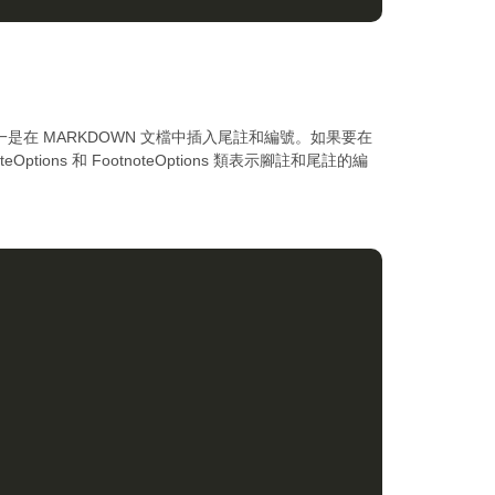
之一是在 MARKDOWN 文檔中插入尾註和編號。如果要在
ptions 和 FootnoteOptions 類表示腳註和尾註的編