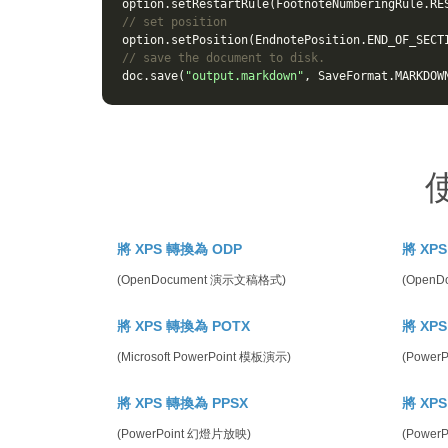
option
.
setRestartRule
(
FootnoteNumberingRule
.
RE
// set position
option
.
setPosition
(
EndnotePosition
.
END_OF_SECT
// save the document to disk.
doc
.
save
(
"output.markdown"
,
SaveFormat
.
MARKDOW
使
將 XPS 轉換為 ODP
將 XP
(OpenDocument 演示文稿格式)
(OpenD
將 XPS 轉換為 POTX
將 XP
(Microsoft PowerPoint 模板演示)
(Power
將 XPS 轉換為 PPSX
將 XP
(PowerPoint 幻燈片放映)
(Power