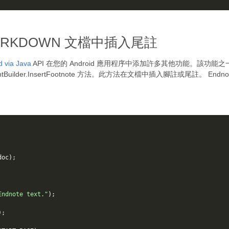
的 MARKDOWN 文檔中插入尾註
d via Java
API 在您的 Android 應用程序中添加許多其他功能。該功能
lder.InsertFootnote 方法。此方法在文檔中插入腳註或尾註。 EndnoteO
doc
);
Endnote text."
);
);