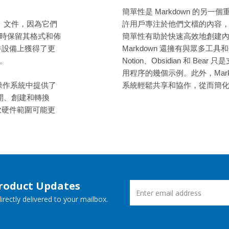
簡單性是 Markdown 的另
式）文件，因為它們
許用戶專注於他們文檔的內容
時保留其格式和佈
簡單性有助於快速高效地創建
件設備上獲得了更
Markdown 還擁有與眾多工
。
Notion、Obsidian 和 Bea
用程序的幾個示例。此外，Markd
ws 操作系統中提供了
系統輕鬆共享和協作，從而簡
打開、創建和轉換
的軟硬件範圍可能更
Product Updates
rectly delivered to your mailbox.