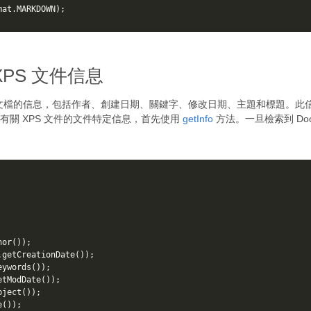
mat
.
MARKDOWN
);
取 XPS 文件信息
需要有關文檔的信息，包括作者、創建日期、關鍵字、修改日期、主題和標題。
有關 XPS 文件的文件特定信息，首先使用
getInfo
方法。一旦檢索到 Doc
hor
());
.
getCreationDate
());
eywords
());
etModDate
());
bject
());
e
());