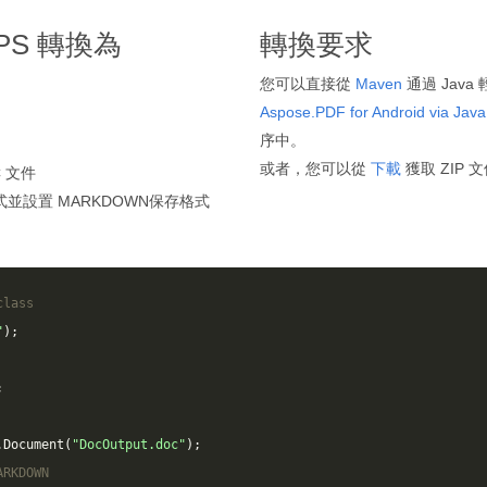
 XPS 轉換為
轉換要求
您可以直接從
Maven
通過 Java 輕
Aspose.PDF for Android via Java
序中。
或者，您可以從
下載
獲取 ZIP 
 文件
式並設置 MARKDOWN保存格式
class
"
);
;
.
Document
(
"DocOutput.doc"
);
ARKDOWN