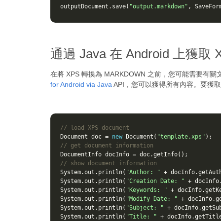
outputDocument
.
save
(
"output.markdown"
,
SaveFor
通過 Java 在 Android 上獲
在將 XPS 轉換為 MARKDOWN 之前，您可能
for Android via Java
API，您可以獲得所有內容。要獲取
// load XPS document
Document
doc
=
new
Document
(
"template.xps"
);
// get document information
DocumentInfo
docInfo
=
doc
.
getInfo
();
// show document information
System
.
out
.
println
(
"Author: "
+
docInfo
.
getAut
System
.
out
.
println
(
"Creation Date: "
+
docInfo
System
.
out
.
println
(
"Keywords: "
+
docInfo
.
getK
System
.
out
.
println
(
"Modify Date: "
+
docInfo
.
g
System
.
out
.
println
(
"Subject: "
+
docInfo
.
getSu
System
.
out
.
println
(
"Title: "
+
docInfo
.
getTitl