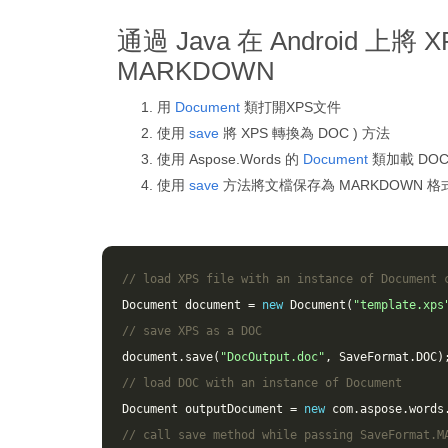
通過 Java 在 Android 上將
MARKDOWN
用
Document
類打開XPS文件
使用
save
將 XPS 轉換為 DOC ) 方法
使用 Aspose.Words 的
Document
類加載 DOC
使用
save
方法將文檔保存為 MARKDOWN 格
// load XPS file with an instance of Document 
Document
document
=
new
Document
(
"template.xps
// save XPS as a DOC 
document
.
save
(
"DocOutput.doc"
,
SaveFormat
.
DOC
)
// load DOC with an instance of Document
Document
outputDocument
=
new
com
.
aspose
.
words
// call save method while passing SaveFormat.M