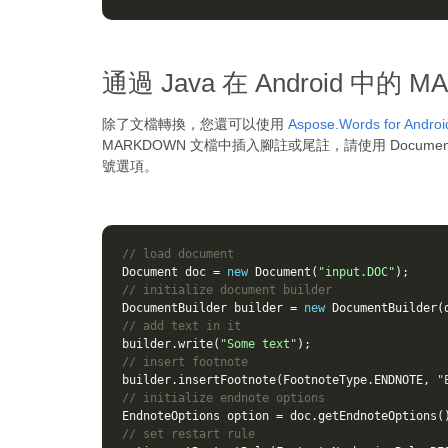
通過 Java 在 Android 中
除了文檔轉換，您還可以使用
Aspose.Words for Androi
MARKDOWN 文檔中插入腳註或尾註，請使用 DocumentBui
號選項。
// load document
Document
doc
=
new
Document
(
"input.DOC"
);
// initialize document builder
DocumentBuilder
builder
=
new
DocumentBuilder
(
// add text in it
builder
.
write
(
"Some text"
);
// insert footnote
builder
.
insertFootnote
(
FootnoteType
.
ENDNOTE
,
"
// initialize endnote options
EndnoteOptions
option
=
doc
.
getEndnoteOptions
(
// set restart rule