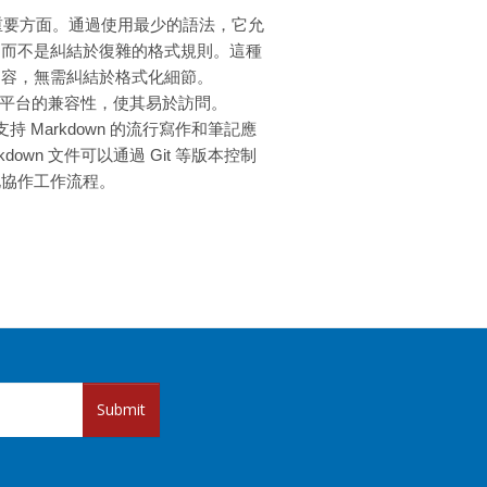
一個重要方面。通過使用最少的語法，它允
，而不是糾結於復雜的格式規則。這種
內容，無需糾結於格式化細節。
具和平台的兼容性，使其易於訪問。
r 只是支持 Markdown 的流行寫作和筆記應
own 文件可以通過 Git 等版本控制
化協作工作流程。
Submit