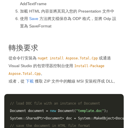
AddTextFrame
加載 HTML 內容並將其寫入您的 Presentation 文件中
使用
Save
方法將文檔保存為 ODP 格式，並將 Odp 設
置為 SaveFormat
轉換要求
從命令行安裝為
或通過
nuget install Aspose.Total.Cpp
Visual Studio 的包管理器控制台使用
Install-Package
。
Aspose.Total.Cpp
或者，從
下載
獲取 ZIP 文件中的離線 MSI 安裝程序或 DLL。
// load DOC file with an instance of Document
Document
document
=
new
Document
(
"template.doc"
);
System
::
SharedPtr
<
Document
>
doc
=
System
::
MakeObject
<
Docume
// save the document in HTML file format