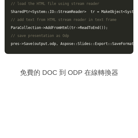
// load the HTML file using stream reader
SharedPtr
<
System
::
IO
::
StreamReader
>
tr
=
MakeObject
<
System
// add text from HTML stream reader in text frame
ParaCollection
->
AddFromHtml
(
tr
->
ReadToEnd
());
// save presentation as Odp
pres
->
Save
(
output
.
odp
,
Aspose
::
Slides
::
Export
::
SaveFormat
::
免費的 DOC 到 ODP 在線轉換器