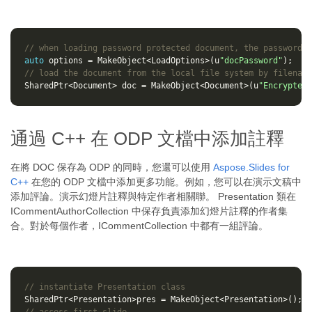
// when loading password protected document, the password i
auto
options
=
MakeObject
<
LoadOptions
>
(
u
"docPassword"
);
// load the document from the local file system by filename
SharedPtr
<
Document
>
doc
=
MakeObject
<
Document
>
(
u
"Encrypted.
通過 C++ 在 ODP 文檔中添加註釋
在將 DOC 保存為 ODP 的同時，您還可以使用
Aspose.Slides for
C++
在您的 ODP 文檔中添加更多功能。例如，您可以在演示文稿中
添加評論。演示幻燈片註釋與特定作者相關聯。 Presentation 類在
ICommentAuthorCollection 中保存負責添加幻燈片註釋的作者集
合。對於每個作者，ICommentCollection 中都有一組評論。
// instantiate Presentation class
SharedPtr
<
Presentation
>
pres
=
MakeObject
<
Presentation
>
();