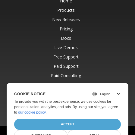
Home
Products
New Releases
Pricing
Docs
Live Demos
Free Support
Paid Support
Paid Consulting
Blog
Websites
COOKIE NOTICE
To provide you with the best experience, we use cookies for
About
personalization, analytics, and ads. By using our site, you agree
to
our cookie policy
.
ACCEPT
© Aspose Pty Ltd 2001-2026.
All Rights Reserved.