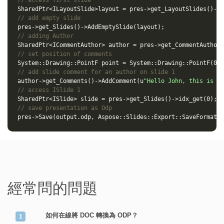
// access first slide
SharedPtr
<
ILayoutSlide
>
layout
=
pres
->
get_LayoutSlides
()
->
i
// add empty slide
pres
->
get_Slides
()
->
AddEmptySlide
(
layout
);
// adding Author
SharedPtr
<
ICommentAuthor
>
author
=
pres
->
get_CommentAuthors
// set position of comments
System
::
Drawing
::
PointF
point
=
System
::
Drawing
::
PointF
(
0.2
// add slide comment for an author on slide 1
author
->
get_Comments
()
->
AddComment
(
u
"Hello John, this is a 
// access ISlide 1
SharedPtr
<
ISlide
>
slide
=
pres
->
get_Slides
()
->
idx_get
(
0
);
// save presentation as Odp
pres
->
Save
(
output
.
odp
,
Aspose
::
Slides
::
Export
::
SaveFormat
::
經常問的問題
如何在線將 DOC 轉換為 ODP？