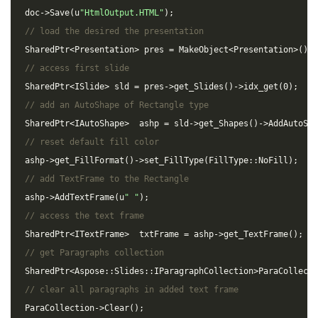
doc
->
Save
(
u
"HtmlOutput.HTML"
);
// load the desired the presentation
SharedPtr
<
Presentation
>
pres
=
MakeObject
<
Presentation
>
();
// access first slide
SharedPtr
<
ISlide
>
sld
=
pres
->
get_Slides
()
->
idx_get
(
0
);
// add an AutoShape of Rectangle type
SharedPtr
<
IAutoShape
>
ashp
=
sld
->
get_Shapes
()
->
AddAutoSha
// reset default fill color
ashp
->
get_FillFormat
()
->
set_FillType
(
FillType
::
NoFill
);
// add TextFrame to the Rectangle
ashp
->
AddTextFrame
(
u
" "
);
// access the text frame
SharedPtr
<
ITextFrame
>
txtFrame
=
ashp
->
get_TextFrame
();
// get Paragraphs collection
SharedPtr
<
Aspose
::
Slides
::
IParagraphCollection
>
ParaCollecti
// clear all paragraphs in added text frame
ParaCollection
->
Clear
();