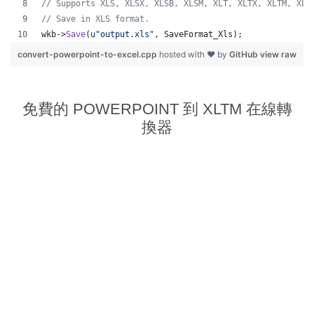
//
 Supports XLS, XLSX, XLSB, XLSM, XLT, XLTX, XLTM, XLA
//
 Save in XLS format.
wkb->
Save
(
u"
output.xls
"
, SaveFormat_Xls);
convert-powerpoint-to-excel.cpp
hosted with ❤ by
GitHub
view raw
免費的 POWERPOINT 到 XLTM 在線轉
換器