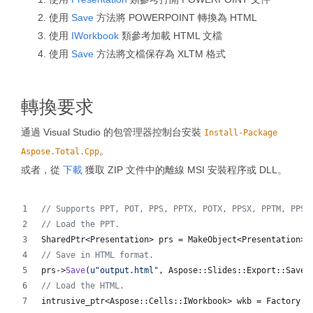
使用
Save
方法將 POWERPOINT 轉換為 HTML
使用
IWorkbook
類參考加載 HTML 文檔
使用
Save
方法將文檔保存為 XLTM 格式
轉換要求
通過 Visual Studio 的包管理器控制台安裝
Install-Package
。
Aspose.Total.Cpp
或者，從
下載
獲取 ZIP 文件中的離線 MSI 安裝程序或 DLL。
//
 Supports PPT, POT, PPS, PPTX, POTX, PPSX, PPTM, PPSM
//
 Load the PPT.
SharedPtr<Presentation> prs = MakeObject<Presentation>(
//
 Save in HTML format.
prs->
Save
(
u"
output.html
"
, Aspose::Slides::Export::SaveF
//
 Load the HTML.
intrusive_ptr<Aspose::Cells::IWorkbook> wkb = Factory::