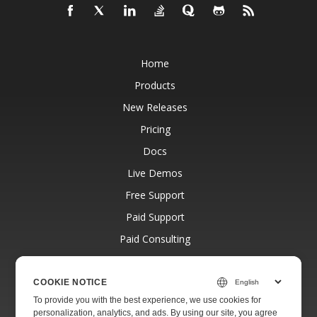
Home
Products
New Releases
Pricing
Docs
Live Demos
Free Support
Paid Support
Paid Consulting
Blog
Websites
COOKIE NOTICE
To provide you with the best experience, we use cookies for
About
personalization, analytics, and ads. By using our site, you agree