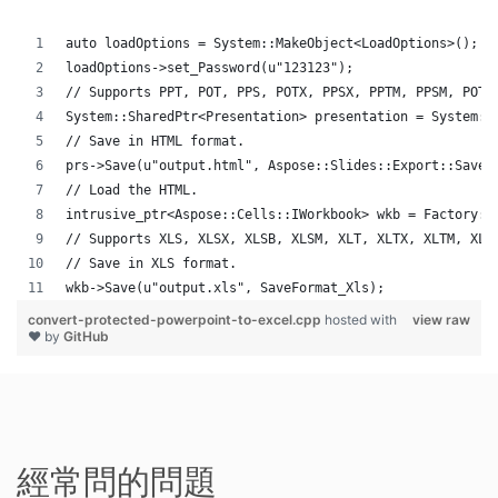
auto loadOptions = System::MakeObject<LoadOptions>();
loadOptions->set_Password(u"123123");
// Supports PPT, POT, PPS, POTX, PPSX, PPTM, PPSM, POTM
System::SharedPtr<Presentation> presentation = System::
// Save in HTML format.
prs->Save(u"output.html", Aspose::Slides::Export::SaveF
// Load the HTML.
intrusive_ptr<Aspose::Cells::IWorkbook> wkb = Factory::
// Supports XLS, XLSX, XLSB, XLSM, XLT, XLTX, XLTM, XLA
// Save in XLS format.
wkb->Save(u"output.xls", SaveFormat_Xls);
convert-protected-powerpoint-to-excel.cpp
hosted with
view raw
❤ by
GitHub
經常問的問題