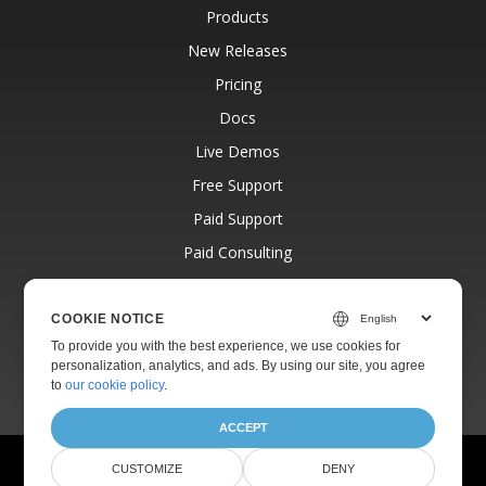
Products
New Releases
Pricing
Docs
Live Demos
Free Support
Paid Support
Paid Consulting
Blog
Websites
COOKIE NOTICE
To provide you with the best experience, we use cookies for
About
personalization, analytics, and ads. By using our site, you agree
to
our cookie policy
.
ACCEPT
© Aspose Pty Ltd 2001-2026.
All Rights Reserved.
CUSTOMIZE
DENY
Privacy Policy
Terms of use
Contact