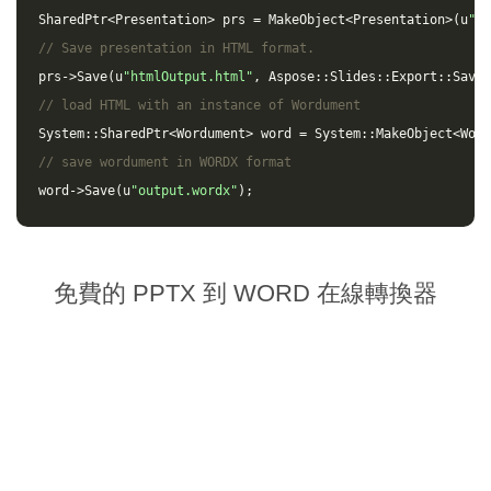
SharedPtr
<
Presentation
>
prs
=
MakeObject
<
Presentation
>(
u
"in
// Save presentation in HTML format.
prs
->
Save
(
u
"htmlOutput.html"
,
Aspose
::
Slides
::
Export
::
SaveF
// load HTML with an instance of Wordument
System
::
SharedPtr
<
Wordument
>
word
=
System
::
MakeObject
<
Word
// save wordument in WORDX format
word
->
Save
(
u
"output.wordx"
);
免費的 PPTX 到 WORD 在線轉換器