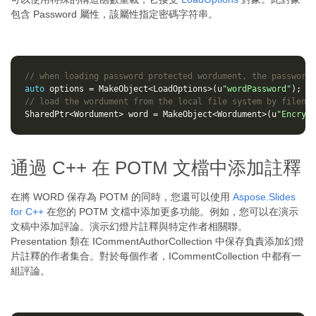
包含 Password 屬性，該屬性指定密碼字符串。
// when loading password protected wordument, the password 
auto
options
=
MakeObject
<
LoadOptions
>
(
u
"wordPassword"
);
// load the wordument from the local file system by filenam
SharedPtr
<
Wordument
>
word
=
MakeObject
<
Wordument
>
(
u
"Encrypt
通過 C++ 在 POTM 文檔中添加註釋
在將 WORD 保存為 POTM 的同時，您還可以使用
Aspose.Slides
for C++
在您的 POTM 文檔中添加更多功能。例如，您可以在演示
文稿中添加評論。演示幻燈片註釋與特定作者相關聯。
Presentation 類在 ICommentAuthorCollection 中保存負責添加幻燈
片註釋的作者集合。對於每個作者，ICommentCollection 中都有一
組評論。