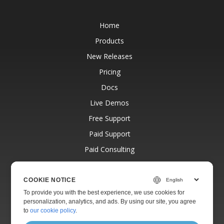
Home
Products
New Releases
Pricing
Docs
Live Demos
Free Support
Paid Support
Paid Consulting
Blog
Websites
COOKIE NOTICE
To provide you with the best experience, we use cookies for
About
personalization, analytics, and ads. By using our site, you agree
to
our cookie policy
.