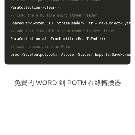
ParaCollection
->
Clear
();
// load the HTML file using stream reader
SharedPtr
<
System
::
IO
::
StreamReader
>
tr
=
MakeObject
<
System
// add text from HTML stream reader in text frame
ParaCollection
->
AddFromHtml
(
tr
->
ReadToEnd
());
// save presentation as Potm
pres
->
Save
(
output
.
potm
,
Aspose
::
Slides
::
Export
::
SaveFormat
:
免費的 WORD 到 POTM 在線轉換器