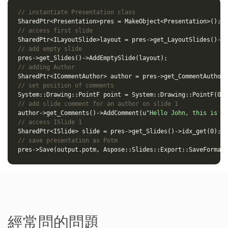
// instantiate Presentation class
SharedPtr
<
Presentation
>
pres
=
MakeObject
<
Presentation
>
();
// access first slide
SharedPtr
<
ILayoutSlide
>
layout
=
pres
->
get_LayoutSlides
()
->
i
// add empty slide
pres
->
get_Slides
()
->
AddEmptySlide
(
layout
);
// adding Author
SharedPtr
<
ICommentAuthor
>
author
=
pres
->
get_CommentAuthors
// set position of comments
System
::
Drawing
::
PointF
point
=
System
::
Drawing
::
PointF
(
0.2
// add slide comment for an author on slide 1
author
->
get_Comments
()
->
AddComment
(
u
"Hello John, this is a 
// access ISlide 1
SharedPtr
<
ISlide
>
slide
=
pres
->
get_Slides
()
->
idx_get
(
0
);
// save presentation as Potm
pres
->
Save
(
output
.
potm
,
Aspose
::
Slides
::
Export
::
SaveFormat
:
經常問的問題