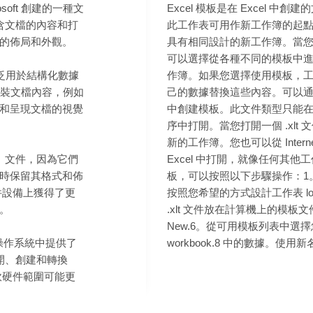
crosoft 創建的一種文
Excel 模板是在 Excel 
包含文檔的內容和打
此工作表可用作新工作簿的起
的佈局和外觀。
具有相同設計的新工作簿。當您在
可以選擇從各種不同的模板中
廣泛用於結構化數據
作簿。如果您選擇使用模板，
式封裝文檔內容，例如
己的數據替換這些內容。可以通過將工
和呈現文檔的視覺
中創建模板。此文件類型只能在 
序中打開。當您打開一個 .xlt 
新的工作簿。您也可以從 Intern
式）文件，因為它們
Excel 中打開，就像任何其
時保留其格式和佈
板，可以按照以下步驟操作：1。在
件設備上獲得了更
按照您希望的方式設計工作表 look.
。
.xlt 文件放在計算機上的模板文件
New.6。從可用模板列表中選
ws 操作系統中提供了
workbook.8 中的數據。使
打開、創建和轉換
的軟硬件範圍可能更