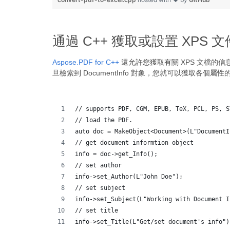
通過 C++ 獲取或設置 XPS 
Aspose.PDF for C++
還允許您獲取有關 XPS 文檔的
旦檢索到 DocumentInfo 對象，您就可以獲取各個屬性
// supports PDF, CGM, EPUB, TeX, PCL, PS, S
// load the PDF.
auto doc = MakeObject<Document>(L"DocumentI
// get document informtion object
info = doc->get_Info();
// set author
info->set_Author(L"John Doe");
// set subject
info->set_Subject(L"Working with Document I
// set title
info->set_Title(L"Get/set document's info")