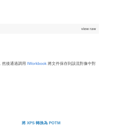
view raw
對象，然後通過調用
IWorkbook
將文件保存到該流對像中對
將 XPS 轉換為 POTM