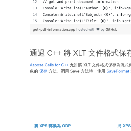
// get and print document information
Console::WriteLine(L"Author: {0}", info->ge
Console::WriteLine(L"Subject: {0}", info->g
Console::WriteLine(L"Title: {0}", info->get
get-pdf-information.cpp
hosted with ❤ by
GitHub
通過 C++ 將 XLT 文件格式
Aspose.Cells for C++
允許將 XLT 文件格式保存為流式傳輸
象的
保存
方法。調用 Save 方法時，使用
SaveFormat
將 XPS 轉換為 ODP
將 XP