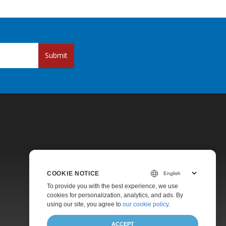
Submit
COOKIE NOTICE
Pricing
To provide you with the best experience, we use
Paid Support
cookies for personalization, analytics, and ads. By
using our site, you agree to
our cookie policy
.
About
ACCEPT