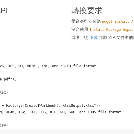
PI
轉換要求
從命令行安裝為
nuget install A
制台使用
Install-Package Aspos
或者，從
下載
獲取 ZIP 文件中的
VG, XPS, MD, MHTML, XML, and XSLFO file format 
e.pdf");
lsx);
 = Factory::CreateIWorkbook(u"XlsxOutput.xlsx");
M, XLAM, TSV, TXT, ODS, DIF, MD, SXC, and FODS file format
Csv);