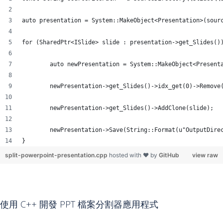
auto presentation = System::MakeObject<Presentation>(sour
for (SharedPtr<ISlide> slide : presentation->get_Slides()
	auto newPresentation = System::MakeObject<Present
	newPresentation->get_Slides()->idx_get(0)->Remove
	newPresentation->get_Slides()->AddClone(slide);
	newPresentation->Save(String::Format(u"OutputDire
}
split-powerpoint-presentation.cpp
hosted with ❤ by
GitHub
view raw
使用 C++ 開發 PPT 檔案分割器應用程式