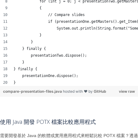
            for (int j = 0; j < presentationTwo.getMaster
            {
                // Compare slides
                if (presentationOne.getMasters().get_Item
                    System.out.println(String.format("Som
            }
        }
    } finally {
        presentationTwo.dispose();
    }
} finally {
    presentationOne.dispose();
}
compare-presentation-files.java
hosted with ❤ by
GitHub
view raw
使用 Java 開發 POTX 檔案比較應用程式
需要開發基於 Java 的軟體或實用應用程式來輕鬆比較 POTX 檔案？透過