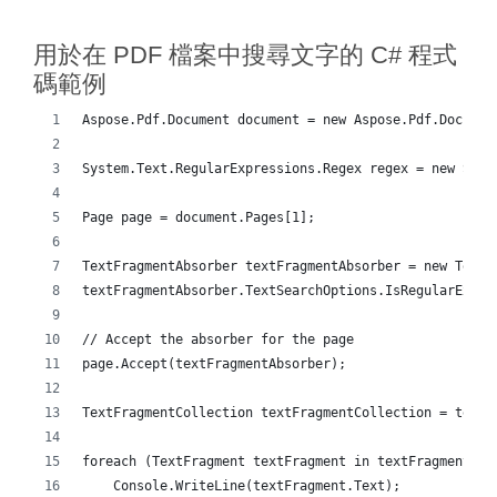
用於在 PDF 檔案中搜尋文字的 C# 程式
碼範例
Aspose.Pdf.Document document = new Aspose.Pdf.Documen
System.Text.RegularExpressions.Regex regex = new Syst
Page page = document.Pages[1];
TextFragmentAbsorber textFragmentAbsorber = new TextF
textFragmentAbsorber.TextSearchOptions.IsRegularExpre
// Accept the absorber for the page
page.Accept(textFragmentAbsorber);
TextFragmentCollection textFragmentCollection = textF
foreach (TextFragment textFragment in textFragmentCol
    Console.WriteLine(textFragment.Text);