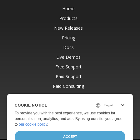
Home
Products
New Releases
Pricing
Docs
Live Demos
Free Support
Paid Support
Paid Consulting
Blog
Websites
COOKIE NOTICE
To provide you with the best experience, we use cookies for
About
personalization, analytics, and ads. By using our site, you agree
to
our cookie policy
.
ACCEPT