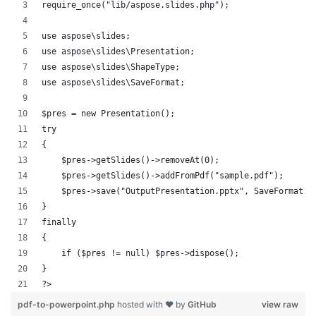
require_once("lib/aspose.slides.php");
use aspose\slides;
use aspose\slides\Presentation;
use aspose\slides\ShapeType;
use aspose\slides\SaveFormat;
$pres = new Presentation();
try
{
    $pres->getSlides()->removeAt(0);
    $pres->getSlides()->addFromPdf("sample.pdf");
    $pres->save("OutputPresentation.pptx", SaveFormat::
}
finally
{
    if ($pres != null) $pres->dispose();
}
?>            
pdf-to-powerpoint.php
hosted with ❤ by
GitHub
view raw