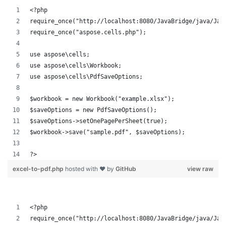
<?php
require_once("http://localhost:8080/JavaBridge/java/Jav
require_once("aspose.cells.php");
use aspose\cells;
use aspose\cells\Workbook;
use aspose\cells\PdfSaveOptions;
$workbook = new Workbook("example.xlsx");
$saveOptions = new PdfSaveOptions();
$saveOptions->setOnePagePerSheet(true);
$workbook->save("sample.pdf", $saveOptions);
?>
excel-to-pdf.php
hosted with ❤ by
GitHub
view raw
<?php
require_once("http://localhost:8080/JavaBridge/java/Jav