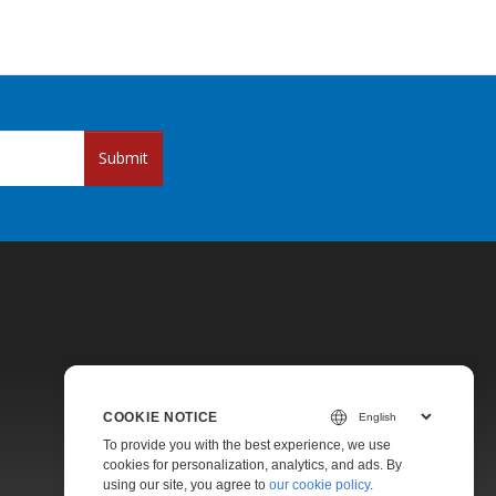
Submit
COOKIE NOTICE
Pricing
To provide you with the best experience, we use
Paid Support
cookies for personalization, analytics, and ads. By
using our site, you agree to
our cookie policy
.
About