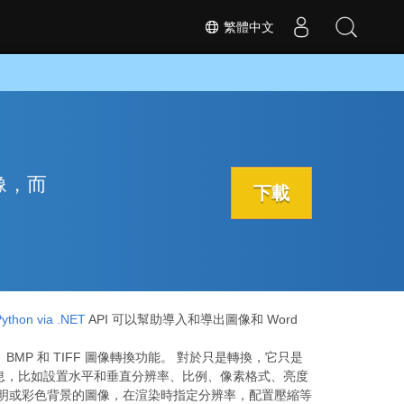
繁體中文
圖像，而
下載
Python via .NET
API 可以幫助導入和導出圖像和 Word
IF、BMP 和 TIFF 圖像轉換功能。 對於只是轉換，它只是
額外的信息，比如設置水平和垂直分辨率、比例、像素格式、亮度
透明或彩色背景的圖像，在渲染時指定分辨率，配置壓縮等