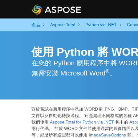
產品
Aspose.Total
Python via .NET
Conve
使用 Python 將 W
在您的 Python 應用程序中將 WORD
®
無需安裝 Microsoft Word
。
對於嘗試在應用程序中添加 WORD 到 PNG、BMP、TIFF
文件以及自動化轉換過程。 它是處理不同格式的各種 AP
我們使用
Aspose.Total for Python via .NET
包中的
Aspo
兩行代碼。 加載 WORD 文件並使用適當的圖像路徑以及
等，那麼所有這些都可以使用
ImageSaveOptions
類。