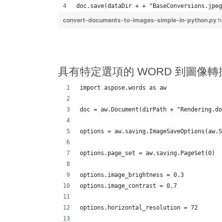
doc.save(dataDir + + "BaseConversions.jpeg
convert-documents-to-images-simple-in-python.py
h
具有特定選項的 WORD 到圖像轉
import aspose.words as aw
doc = aw.Document(dirPath + "Rendering.do
options = aw.saving.ImageSaveOptions(aw.S
options.page_set = aw.saving.PageSet(0)
options.image_brightness = 0.3
options.image_contrast = 0.7
options.horizontal_resolution = 72