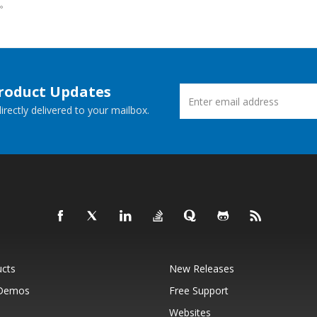
。
Product Updates
rectly delivered to your mailbox.
ucts
New Releases
 Demos
Free Support
Websites