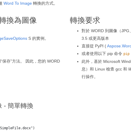
種
Word To Image
轉換的方式。
D 轉換為圖像
轉換要求
對於 WORD 到圖像（JPG、
geSaveOptions
S 的實例。
3.5 或更高版本
直接從 PyPI (
Aspose.Wor
或者使用以下 pip 命令
pip
保存”方法。 因此，您的 WORD
此外，基於 Microsoft Wi
息）和 Linux 檢查 gcc 和
行操作。
像 - 簡單轉換
SimpleFile.docx")