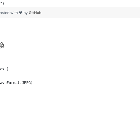
")
osted with ❤ by
GitHub
換
cx")
aveFormat.JPEG)