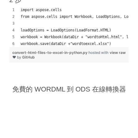
import aspose.cells
from aspose.cells import Workbook, LoadOptions, LoadFo
loadOptions = LoadOptions(LoadFormat.HTML)
workbook = Workbook(dataDir + "wordtoHtml.html", loadO
workbook.save(dataDir +"wordtoexcel.xlsx")
convert-html-files-to-excel-in-python.py
hosted with
view raw
❤ by
GitHub
免費的 WORDML 到 ODS 在線轉換器