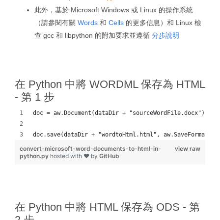
此外，基於 Microsoft Windows 或 Linux 的操作系統
（請參閱有關
Words
和
Cells
的更多信息）和 Linux 檢
查 gcc 和 libpython 的附加要求並遵循
分步說明
在 Python 中將 WORDML 保存為 HTML
- 第 1 步
doc = aw.Document(dataDir + "sourceWordFile.docx")
doc.save(dataDir + "wordtoHtml.html", aw.SaveFormat.HT
convert-microsoft-word-documents-to-html-in-
view raw
python.py
hosted with ❤ by
GitHub
在 Python 中將 HTML 保存為 ODS - 第
2 步