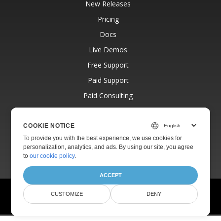
New Releases
Pricing
Docs
Live Demos
Free Support
Paid Support
Paid Consulting
Blog
Websites
COOKIE NOTICE
To provide you with the best experience, we use cookies for
About
personalization, analytics, and ads. By using our site, you agree
to
our cookie policy
.
ACCEPT
© Aspose Pty Ltd 2001-2026.
All Rights Reserved.
CUSTOMIZE
DENY
Privacy Policy
Terms of use
Contact