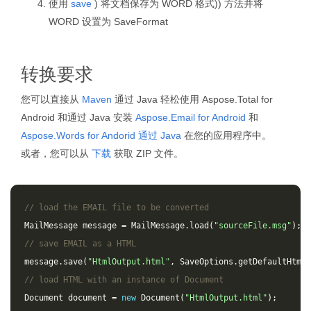
使用
save
) 将文档保存为 WORD 格式)) 方法并将
WORD 设置为 SaveFormat
转换要求
您可以直接从
Maven
通过 Java 轻松使用 Aspose.Total for
Android 和通过 Java 安装
Aspose.Email for Android
和
Aspose.Words for Andorid 通过 Java
在您的应用程序中。
或者，您可以从
下载
获取 ZIP 文件。
// load the EMAIL file to be converted
MailMessage
message
=
MailMessage
.
load
(
"sourceFile.msg"
);
// save EMAIL as a HTML 
message
.
save
(
"HtmlOutput.html"
,
SaveOptions
.
getDefaultHtml
(
// load HTML with an instance of Document
Document
document
=
new
Document
(
"HtmlOutput.html"
);