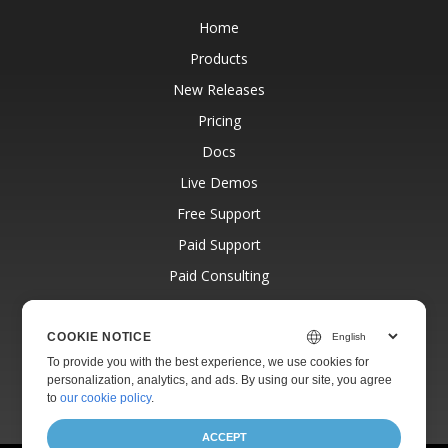
Home
Products
New Releases
Pricing
Docs
Live Demos
Free Support
Paid Support
Paid Consulting
Blog
Websites
COOKIE NOTICE
To provide you with the best experience, we use cookies for
About
personalization, analytics, and ads. By using our site, you agree
to
our cookie policy
.
ACCEPT