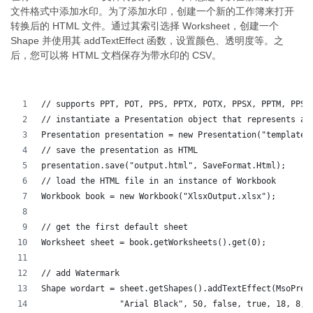
文件格式中添加水印。为了添加水印，创建一个新的工作簿来打开
转换后的 HTML 文件。通过其索引选择 Worksheet，创建一个
Shape 并使用其 addTextEffect 函数，设置颜色、透明度等。之
后，您可以将 HTML 文档保存为带水印的 CSV。
// supports PPT, POT, PPS, PPTX, POTX, PPSX, PPTM, PPSM
// instantiate a Presentation object that represents a 
Presentation presentation = new Presentation("template.
// save the presentation as HTML
presentation.save("output.html", SaveFormat.Html);  
// load the HTML file in an instance of Workbook
Workbook book = new Workbook("XlsxOutput.xlsx");
// get the first default sheet
Worksheet sheet = book.getWorksheets().get(0);
// add Watermark
Shape wordart = sheet.getShapes().addTextEffect(MsoPres
		"Arial Black", 50, false, true, 18, 8, 