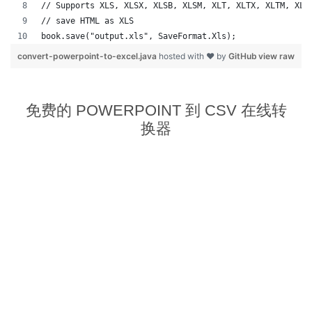
// Supports XLS, XLSX, XLSB, XLSM, XLT, XLTX, XLTM, XLA
// save HTML as XLS
book.save("output.xls", SaveFormat.Xls);  
convert-powerpoint-to-excel.java
hosted with ❤ by
GitHub
view raw
免费的 POWERPOINT 到 CSV 在线转
换器