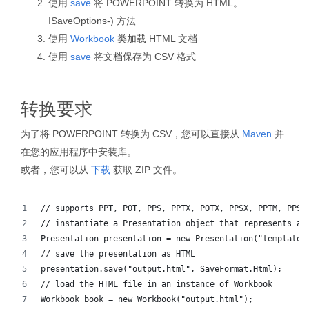
使用
save
将 POWERPOINT 转换为 HTML。
ISaveOptions-) 方法
使用
Workbook
类加载 HTML 文档
使用
save
将文档保存为 CSV 格式
转换要求
为了将 POWERPOINT 转换为 CSV，您可以直接从
Maven
并
在您的应用程序中安装库。
或者，您可以从
下载
获取 ZIP 文件。
// supports PPT, POT, PPS, PPTX, POTX, PPSX, PPTM, PPSM
// instantiate a Presentation object that represents a 
Presentation presentation = new Presentation("template.
// save the presentation as HTML
presentation.save("output.html", SaveFormat.Html);  
// load the HTML file in an instance of Workbook
Workbook book = new Workbook("output.html");