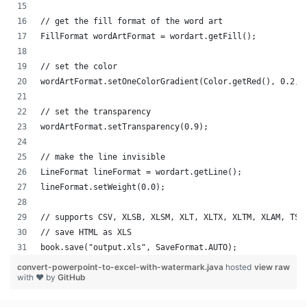
// get the fill format of the word art
FillFormat wordArtFormat = wordart.getFill();
// set the color
wordArtFormat.setOneColorGradient(Color.getRed(), 0.2, 
// set the transparency
wordArtFormat.setTransparency(0.9);
// make the line invisible
LineFormat lineFormat = wordart.getLine();
lineFormat.setWeight(0.0);
// supports CSV, XLSB, XLSM, XLT, XLTX, XLTM, XLAM, TSV
// save HTML as XLS
book.save("output.xls", SaveFormat.AUTO);   
convert-powerpoint-to-excel-with-watermark.java
hosted
view raw
with ❤ by
GitHub