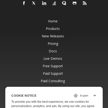
Home
Products
New Releases
Pricing
Docs
Live Demos
Free Support
Paid Support
Paid Consulting
Blog
Websites
COOKIE NOTICE
To provide you with the best experience, we use cookies for
About
personalization, analytics, and ads. By using our site, you agree