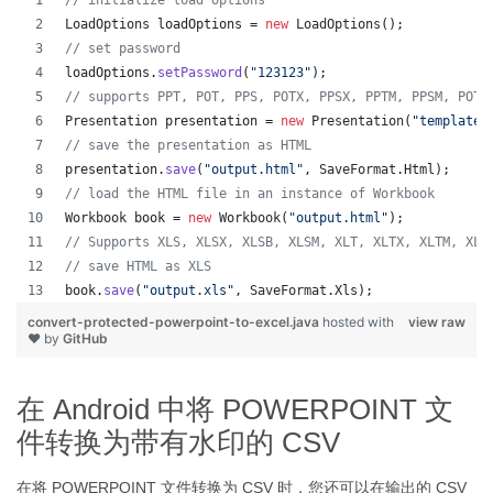
// initialize load options
LoadOptions
loadOptions
 = 
new
LoadOptions
();
// set password
loadOptions
.
setPassword
(
"123123"
);
// supports PPT, POT, PPS, POTX, PPSX, PPTM, PPSM, POTM
Presentation
presentation
 = 
new
Presentation
(
"template.
// save the presentation as HTML
presentation
.
save
(
"output.html"
, 
SaveFormat
.
Html
);  
// load the HTML file in an instance of Workbook
Workbook
book
 = 
new
Workbook
(
"output.html"
);
// Supports XLS, XLSX, XLSB, XLSM, XLT, XLTX, XLTM, XLA
// save HTML as XLS
book
.
save
(
"output.xls"
, 
SaveFormat
.
Xls
);  
convert-protected-powerpoint-to-excel.java
hosted with
view raw
❤ by
GitHub
在 Android 中将 POWERPOINT 文
件转换为带有水印的 CSV
在将 POWERPOINT 文件转换为 CSV 时，您还可以在输出的 CSV