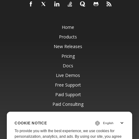
Home
Products
New Releases
Pricing
Docs
Live Demos
Free Support
Paid Support
Paid Consulting
Blog
Websites
COOKIE NOTICE
To provide you with the best experience, we use cookies for
About
personalization, analytics, and ads. By using our site, you agree