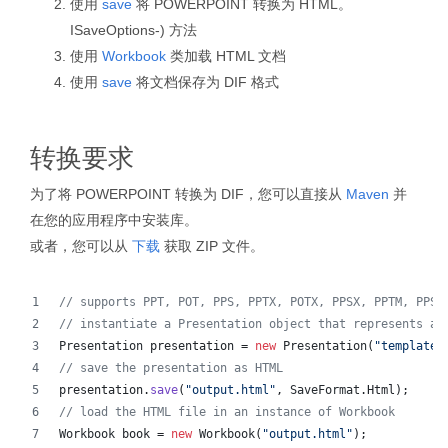
使用
save
将 POWERPOINT 转换为 HTML。
ISaveOptions-) 方法
使用
Workbook
类加载 HTML 文档
使用
save
将文档保存为 DIF 格式
转换要求
为了将 POWERPOINT 转换为 DIF，您可以直接从
Maven
并
在您的应用程序中安装库。
或者，您可以从
下载
获取 ZIP 文件。
// supports PPT, POT, PPS, PPTX, POTX, PPSX, PPTM, PPSM
// instantiate a Presentation object that represents a 
Presentation
presentation
 = 
new
Presentation
(
"template.
// save the presentation as HTML
presentation
.
save
(
"output.html"
, 
SaveFormat
.
Html
);  
// load the HTML file in an instance of Workbook
Workbook
book
 = 
new
Workbook
(
"output.html"
);