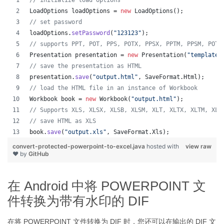
// initialize load options
LoadOptions
loadOptions
 = 
new
LoadOptions
();
// set password
loadOptions
.
setPassword
(
"123123"
);
// supports PPT, POT, PPS, POTX, PPSX, PPTM, PPSM, POTM
Presentation
presentation
 = 
new
Presentation
(
"template.
// save the presentation as HTML
presentation
.
save
(
"output.html"
, 
SaveFormat
.
Html
);  
// load the HTML file in an instance of Workbook
Workbook
book
 = 
new
Workbook
(
"output.html"
);
// Supports XLS, XLSX, XLSB, XLSM, XLT, XLTX, XLTM, XLA
// save HTML as XLS
book
.
save
(
"output.xls"
, 
SaveFormat
.
Xls
);  
convert-protected-powerpoint-to-excel.java
hosted with
view raw
❤ by
GitHub
在 Android 中将 POWERPOINT 文
件转换为带有水印的 DIF
在将 POWERPOINT 文件转换为 DIF 时，您还可以在输出的 DIF 文