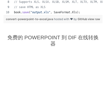
// Supports XLS, XLSX, XLSB, XLSM, XLT, XLTX, XLTM, XLA
// save HTML as XLS
book
.
save
(
"output.xls"
, 
SaveFormat
.
Xls
);  
convert-powerpoint-to-excel.java
hosted with ❤ by
GitHub
view raw
免费的 POWERPOINT 到 DIF 在线转换
器