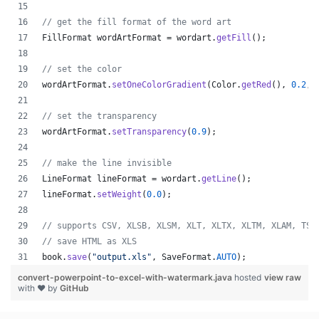
// get the fill format of the word art
FillFormat
wordArtFormat
 = 
wordart
.
getFill
();
// set the color
wordArtFormat
.
setOneColorGradient
(
Color
.
getRed
(), 
0.2
, 
// set the transparency
wordArtFormat
.
setTransparency
(
0.9
);
// make the line invisible
LineFormat
lineFormat
 = 
wordart
.
getLine
();
lineFormat
.
setWeight
(
0.0
);
// supports CSV, XLSB, XLSM, XLT, XLTX, XLTM, XLAM, TSV
// save HTML as XLS
book
.
save
(
"output.xls"
, 
SaveFormat
.
AUTO
);   
convert-powerpoint-to-excel-with-watermark.java
hosted
view raw
with ❤ by
GitHub