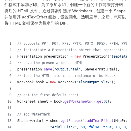
件格式中添加水印。为了添加水印，创建一个新的工作簿来打开转
换后的 HTML 文件。通过其索引选择 Worksheet，创建一个 Shape
并使用其 addTextEffect 函数，设置颜色、透明度等。之后，您可以
将 HTML 文档保存为带水印的 DIF。
// supports PPT, POT, PPS, PPTX, POTX, PPSX, PPTM, PPSM
// instantiate a Presentation object that represents a 
Presentation
presentation
 = 
new
Presentation
(
"template.
// save the presentation as HTML
presentation
.
save
(
"output.html"
, 
SaveFormat
.
Html
);  
// load the HTML file in an instance of Workbook
Workbook
book
 = 
new
Workbook
(
"XlsxOutput.xlsx"
);
// get the first default sheet
Worksheet
sheet
 = 
book
.
getWorksheets
().
get
(
0
);
// add Watermark
Shape
wordart
 = 
sheet
.
getShapes
().
addTextEffect
(
MsoPres
"Arial Black"
, 
50
, 
false
, 
true
, 
18
, 
8
, 