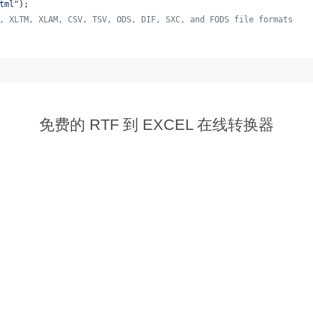
tml"
);
, XLTM, XLAM, CSV, TSV, ODS, DIF, SXC, and FODS file formats
  
免费的 RTF 到 EXCEL 在线转换器