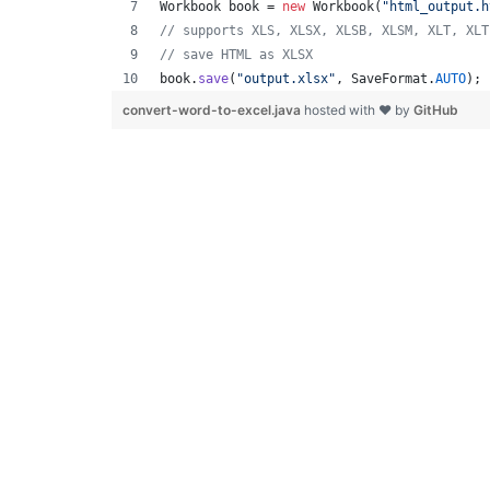
Workbook
book
 = 
new
Workbook
(
"html_output.h
// supports XLS, XLSX, XLSB, XLSM, XLT, XLT
// save HTML as XLSX
book
.
save
(
"output.xlsx"
, 
SaveFormat
.
AUTO
); 
convert-word-to-excel.java
hosted with ❤ by
GitHub