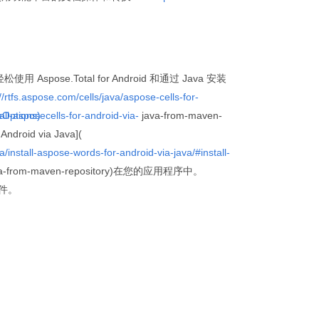
松使用 Aspose.Total for Android 和通过 Java 安装
//rtfs.aspose.com/cells/java/aspose-cells-for-
eOptions)
tall-asposecells-for-android-via-
java-from-maven-
Android via Java](
a/install-aspose-words-for-android-via-java/#install-
-java-from-maven-repository)在您的应用程序中。
文件。