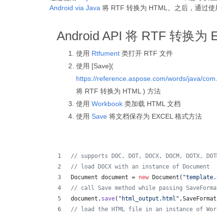
Android via Java
将 RTF 转换为 HTML。之后，通过
Android API 将 RTF 转换为 
使用
Rtfument
类打开 RTF 文件
使用 [Save](
https://reference.aspose.com/words/java/co
将 RTF 转换为 HTML ) 方法
使用
Workbook
类加载 HTML 文档
使用
Save
将文档保存为 EXCEL 格式方法
// supports DOC, DOT, DOCX, DOCM, DOTX, DOT
// load DOCX with an instance of Document
Document
document
 = 
new
Document
(
"template.
// call Save method while passing SaveForma
document
.
save
(
"html_output.html"
,
SaveFormat
// load the HTML file in an instance of Wor