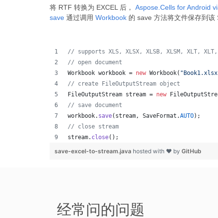
将 RTF 转换为 EXCEL 后，
Aspose.Cells for Android v
save
通过调用
Workbook
的 save 方法将文件保存到该 
// supports XLS, XLSX, XLSB, XLSM, XLT, XLT,
// open document
Workbook
workbook
 = 
new
Workbook
(
"Book1.xlsx
// create FileOutputStream object
FileOutputStream
stream
 = 
new
FileOutputStre
// save document
workbook
.
save
(
stream
, 
SaveFormat
.
AUTO
);   
// close stream
stream
.
close
();
save-excel-to-stream.java
hosted with ❤ by
GitHub
经常问的问题