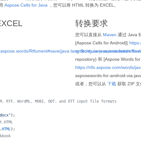
使用
Aspose.Cells for Java
，您可以将 HTML 转换为 EXCEL。
EXCEL
转换要求
您可以直接从
Maven
通过 Java 轻
[Aspose.Cells for Android](
https:
m.aspose.words/Rtfument#save(java.lang.String,com.aspose.words.Sav
android-via-java-installation/#ins
repository) 和 [Aspose.Words for 
https://rtfs.aspose.com/words/jav
asposewords-for-android-via
或者，您可以从
下载
获取 ZIP 
M, RTF, WordML, MOBI, ODT, and OTT input file formats 
docx"
);
t.HTML
.
HTML
);
kbook