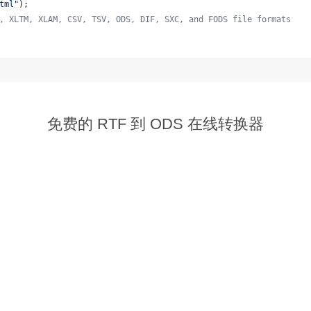
tml"
);
, XLTM, XLAM, CSV, TSV, ODS, DIF, SXC, and FODS file formats
  
免费的 RTF 到 ODS 在线转换器