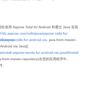
松使用 Aspose.Total for Android 和通过 Java 安装
//rtfs.aspose.com/cells/java/aspose-cells-for-
eOptions)
tall-asposecells-for-android-via-
java-from-maven-
Android via Java](
a/install-aspose-words-for-android-via-java/#install-
-java-from-maven-repository)在您的应用程序中。
文件。