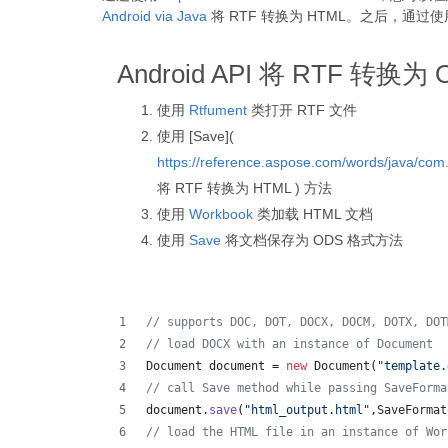
Android via Java
将 RTF 转换为 HTML。之后，通过
Android API 将 RTF 转换为 
使用
Rtfument
类打开 RTF 文件
使用 [Save](
https://reference.aspose.com/words/java/co
将 RTF 转换为 HTML ) 方法
使用
Workbook
类加载 HTML 文档
使用
Save
将文档保存为 ODS 格式方法
// supports DOC, DOT, DOCX, DOCM, DOTX, DOT
// load DOCX with an instance of Document
Document
document
 = 
new
Document
(
"template.
// call Save method while passing SaveForma
document
.
save
(
"html_output.html"
,
SaveFormat
// load the HTML file in an instance of Wor