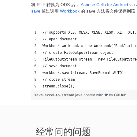
将 RTF 转换为 ODS 后，
Aspose.Cells for Android via
save
通过调用
Workbook
的 save 方法将文件保存到该 
// supports XLS, XLSX, XLSB, XLSM, XLT, XLT,
// open document
Workbook workbook = new Workbook("Book1.xlsx
// create FileOutputStream object
FileOutputStream stream = new FileOutputStre
// save document
workbook.save(stream, SaveFormat.AUTO);   
// close stream
stream.close();
save-excel-to-stream.java
hosted with ❤ by
GitHub
经常问的问题