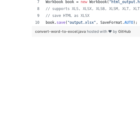
Workbook
book
 = 
new
Workbook
(
"html_output.h
// supports XLS, XLSX, XLSB, XLSM, XLT, XLT
// save HTML as XLSX
book
.
save
(
"output.xlsx"
, 
SaveFormat
.
AUTO
); 
convert-word-to-excel.java
hosted with ❤ by
GitHub