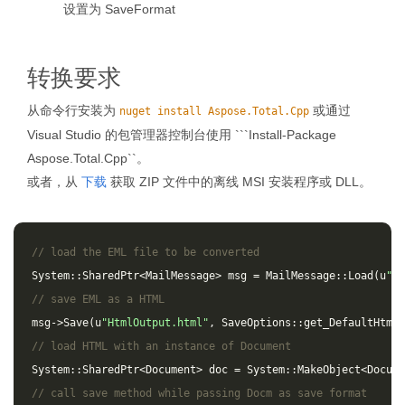
设置为 SaveFormat
转换要求
从命令行安装为
或通过
nuget install Aspose.Total.Cpp
Visual Studio 的包管理器控制台使用 ```Install-Package
Aspose.Total.Cpp``。
或者，从
下载
获取 ZIP 文件中的离线 MSI 安装程序或 DLL。
// load the EML file to be converted
System
::
SharedPtr
<
MailMessage
>
msg
=
MailMessage
::
Load
(
u
"so
// save EML as a HTML 
msg
->
Save
(
u
"HtmlOutput.html"
,
SaveOptions
::
get_DefaultHtml
(
// load HTML with an instance of Document
System
::
SharedPtr
<
Document
>
doc
=
System
::
MakeObject
<
Docume
// call save method while passing Docm as save format