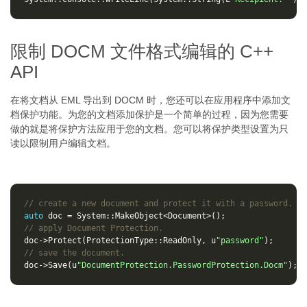
限制 DOCM 文件格式编辑的 C++
API
在将文档从 EML 导出到 DOCM 时，您还可以在应用程序中添加文
档保护功能。为您的文档添加保护是一个简单的过程，因为您需要
做的就是将保护方法应用于您的文档。您可以将保护类型设置为只
读以限制用户编辑文档。
// create a new document and protect it with a password.
auto
doc
=
System
::
MakeObject
<
Document
>
();
// apply Document Protection.
doc
->
Protect
(
ProtectionType
::
ReadOnly
,
u
"password"
);
// save the document.
doc
->
Save
(
u
"DocumentProtection.PasswordProtection.Docm"
);