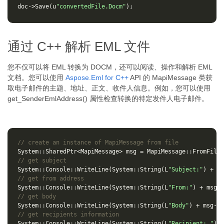
doc
->
Save
(
u
"convertedFile.Docm"
);
通过 C++ 解析 EML 文件
您不仅可以将 EML 转换为 DOCM，还可以阅读、操作和解析 EML
文档。您可以使用
Aspose.Eml for C++
API 的 MapiMessage 类获
取电子邮件的主题、地址、正文、收件人信息。例如，您可以使用
get_SenderEmlAddress() 属性检查转换的特定发件人电子邮件。
// create an instance of MapiMessage from file
System
::
SharedPtr
<
MapiMessage
>
msg
=
MapiMessage
::
FromFile
(
// get subject
System
::
Console
::
WriteLine
(
System
::
String
(
L
"Subject:"
)
+
ms
// get from address
System
::
Console
::
WriteLine
(
System
::
String
(
L
"From:"
)
+
msg
->
// get body
System
::
Console
::
WriteLine
(
System
::
String
(
L
"Body"
)
+
msg
->
g
// get recipients information
System
::
Console
::
WriteLine
(
System
::
String
(
L
"Recipient: "
)
+