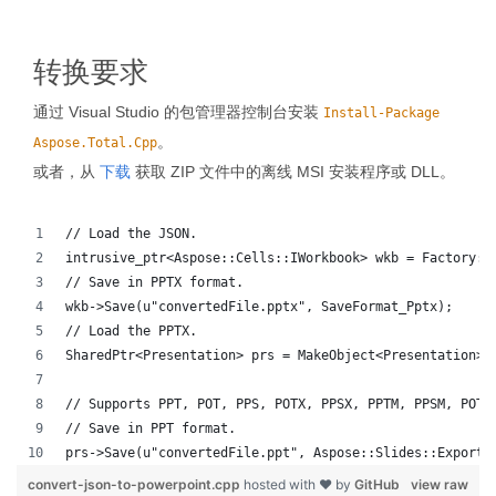
转换要求
通过 Visual Studio 的包管理器控制台安装
Install-Package
。
Aspose.Total.Cpp
或者，从
下载
获取 ZIP 文件中的离线 MSI 安装程序或 DLL。
// Load the JSON.
intrusive_ptr<Aspose::Cells::IWorkbook> wkb = Factory::
// Save in PPTX format.
wkb->Save(u"convertedFile.pptx", SaveFormat_Pptx);
// Load the PPTX.
SharedPtr<Presentation> prs = MakeObject<Presentation>(
// Supports PPT, POT, PPS, POTX, PPSX, PPTM, PPSM, POTM
// Save in PPT format.
prs->Save(u"convertedFile.ppt", Aspose::Slides::Export:
convert-json-to-powerpoint.cpp
hosted with ❤ by
GitHub
view raw