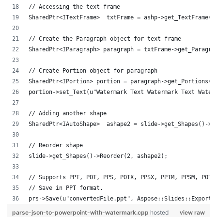
// Accessing the text frame
SharedPtr<ITextFrame>  txtFrame = ashp->get_TextFrame()
// Create the Paragraph object for text frame
SharedPtr<IParagraph> paragraph = txtFrame->get_Paragra
// Create Portion object for paragraph
SharedPtr<IPortion> portion = paragraph->get_Portions()
portion->set_Text(u"Watermark Text Watermark Text Water
// Adding another shape
SharedPtr<IAutoShape>  ashape2 = slide->get_Shapes()->A
// Reorder shape
slide->get_Shapes()->Reorder(2, ashape2);
// Supports PPT, POT, PPS, POTX, PPSX, PPTM, PPSM, POTM
// Save in PPT format.
prs->Save(u"convertedFile.ppt", Aspose::Slides::Export:
parse-json-to-powerpoint-with-watermark.cpp
hosted
view raw