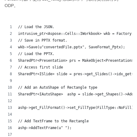
ODP。
// Load the JSON.
intrusive_ptr<Aspose::Cells::IWorkbook> wkb = Factory::
// Save in PPTX format.
wkb->Save(u"convertedFile.pptx", SaveFormat_Pptx);
// Load the PPTX.
SharedPtr<Presentation> prs = MakeObject<Presentation>(
// Access first slide
SharedPtr<ISlide> slide = pres->get_Slides()->idx_get(0
// Add an AutoShape of Rectangle type
SharedPtr<IAutoShape>  ashp = slide->get_Shapes()->AddA
ashp->get_FillFormat()->set_FillType(FillType::NoFill);
// Add TextFrame to the Rectangle
ashp->AddTextFrame(u" ");