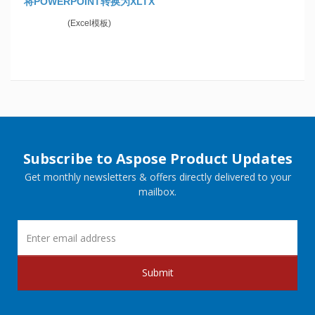
将POWERPOINT转换为XLTX
(Excel模板)
Subscribe to Aspose Product Updates
Get monthly newsletters & offers directly delivered to your
mailbox.
Submit