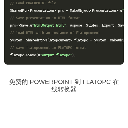
// Load POWERPOINT file
SharedPtr
<
Presentation
>
prs
=
MakeObject
<
Presentation
>(
u
"in
// Save presentation in HTML format.
prs
->
Save
(
u
"htmlOutput.html"
,
Aspose
::
Slides
::
Export
::
SaveF
// load HTML with an instance of Flatopcument
System
::
SharedPtr
<
Flatopcument
>
flatopc
=
System
::
MakeObjec
// save flatopcument in FLATOPC format
flatopc
->
Save
(
u
"output.flatopc"
);
免费的 POWERPOINT 到 FLATOPC 在
线转换器