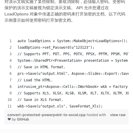
对演示文稿实施了某些限制。要取消限制，必须输入密码。受密码
保护的演示文稿被视为锁定演示文稿。 API 允许您通过在
LoadOptions 对象中传递正确的密码来打开加密的文档。以下代码
示例显示如何使用密码打开加密文档。
auto loadOptions = System::MakeObject<LoadOptions>();
loadOptions->set_Password(u"123123");
// Supports PPT, POT, PPS, POTX, PPSX, PPTM, PPSM, POTM
System::SharedPtr<Presentation> presentation = System::
// Save in HTML format.
prs->Save(u"output.html", Aspose::Slides::Export::SaveF
// Load the HTML.
intrusive_ptr<Aspose::Cells::IWorkbook> wkb = Factory::
// Supports XLS, XLSX, XLSB, XLSM, XLT, XLTX, XLTM, XLA
// Save in XLS format.
wkb->Save(u"output.xls", SaveFormat_Xls);
convert-protected-powerpoint-to-excel.cpp
hosted with
view raw
❤ by
GitHub