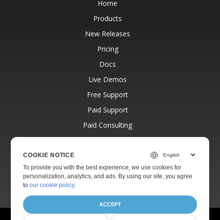
Home
Products
New Releases
Pricing
Docs
Live Demos
Free Support
Paid Support
Paid Consulting
Blog
Websites
COOKIE NOTICE
To provide you with the best experience, we use cookies for
About
personalization, analytics, and ads. By using our site, you agree
to
our cookie policy
.
ACCEPT