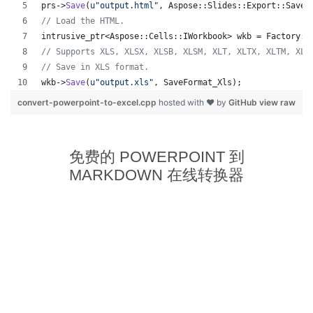
prs->
Save
(
u"
output.html
"
, Aspose::Slides::Export::SaveF
//
 Load the HTML.
intrusive_ptr<Aspose::Cells::IWorkbook> wkb = Factory::
//
 Supports XLS, XLSX, XLSB, XLSM, XLT, XLTX, XLTM, XLA
//
 Save in XLS format.
wkb->
Save
(
u"
output.xls
"
, SaveFormat_Xls);
convert-powerpoint-to-excel.cpp
hosted with ❤ by
GitHub
view raw
免费的 POWERPOINT 到
MARKDOWN 在线转换器