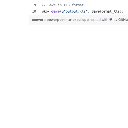
//
 Save in XLS format.
wkb->
Save
(
u"
output.xls
"
, SaveFormat_Xls);
convert-powerpoint-to-excel.cpp
hosted with ❤ by
GitH