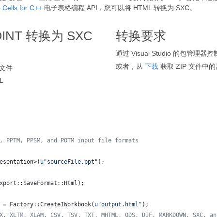
.Cells for C++
电子表格编程 API，您可以将 HTML 转换为 SXC。
INT 转换为 SXC
转换要求
通过 Visual Studio 的包管理
或者，从
下载
获取 ZIP 文件中的
 文件
L
, PPTM, PPSM, and POTM input file formats
esentation>(
u"
sourceFile.ppt
"
);
xport::SaveFormat::Html);
 = Factory::CreateIWorkbook(
u"
output.html
"
);
X, XLTM, XLAM, CSV, TSV, TXT, MHTML, ODS, DIF, MARKDOWN, SXC, an