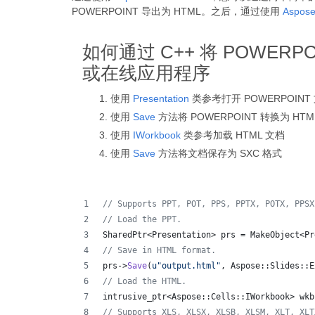
POWERPOINT 导出为 HTML。之后，通过使用
Aspose
如何通过 C++ 将 POWERPO
或在线应用程序
使用
Presentation
类参考打开 POWERPOINT
使用
Save
方法将 POWERPOINT 转换为 HTM
使用
IWorkbook
类参考加载 HTML 文档
使用
Save
方法将文档保存为 SXC 格式
//
 Supports PPT, POT, PPS, PPTX, POTX, PPSX
//
 Load the PPT.
SharedPtr<Presentation> prs = MakeObject<Pr
//
 Save in HTML format.
prs->
Save
(
u"
output.html
"
, Aspose::Slides::E
//
 Load the HTML.
intrusive_ptr<Aspose::Cells::IWorkbook> wkb
//
 Supports XLS, XLSX, XLSB, XLSM, XLT, XLT