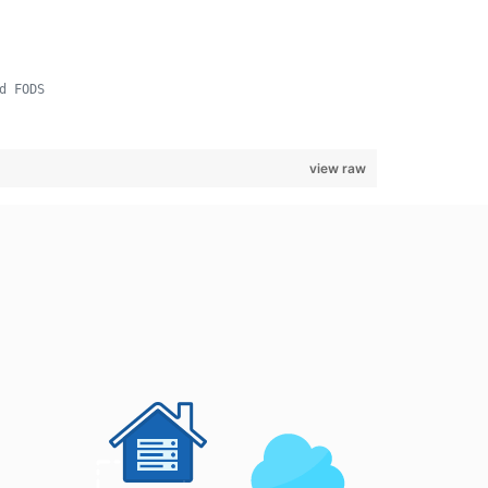
d FODS
view raw