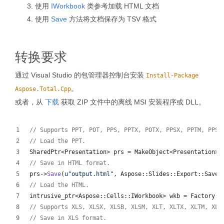
使用
IWorkbook
类参考加载 HTML 文档
使用
Save
方法将文档保存为 TSV 格式
转换要求
通过 Visual Studio 的包管理器控制台安装
Install-Package
。
Aspose.Total.Cpp
或者，从
下载
获取 ZIP 文件中的离线 MSI 安装程序或 DLL。
//
 Supports PPT, POT, PPS, PPTX, POTX, PPSX, PPTM, PPSM
//
 Load the PPT.
SharedPtr<Presentation> prs = MakeObject<Presentation>(
//
 Save in HTML format.
prs->
Save
(
u"
output.html
"
, Aspose::Slides::Export::SaveF
//
 Load the HTML.
intrusive_ptr<Aspose::Cells::IWorkbook> wkb = Factory::
//
 Supports XLS, XLSX, XLSB, XLSM, XLT, XLTX, XLTM, XLA
//
 Save in XLS format.