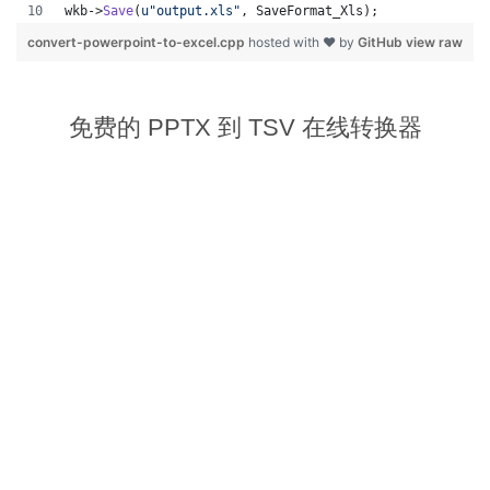
wkb->
Save
(
u"
output.xls
"
, SaveFormat_Xls);
convert-powerpoint-to-excel.cpp
hosted with ❤ by
GitHub
view raw
免费的 PPTX 到 TSV 在线转换器