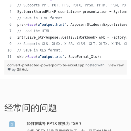
//
 Supports PPT, POT, PPS, POTX, PPSX, PPTM, PPSM, POTM
System::SharedPtr<Presentation> presentation = System::
//
 Save in HTML format.
prs->
Save
(
u"
output.html
"
, Aspose::Slides::Export::SaveF
//
 Load the HTML.
intrusive_ptr<Aspose::Cells::IWorkbook> wkb = Factory::
//
 Supports XLS, XLSX, XLSB, XLSM, XLT, XLTX, XLTM, XLA
//
 Save in XLS format.
wkb->
Save
(
u"
output.xls
"
, SaveFormat_Xls);
convert-protected-powerpoint-to-excel.cpp
hosted with
view raw
❤ by
GitHub
经常问的问题
如何在线将 PPTX 转换为 TSV？