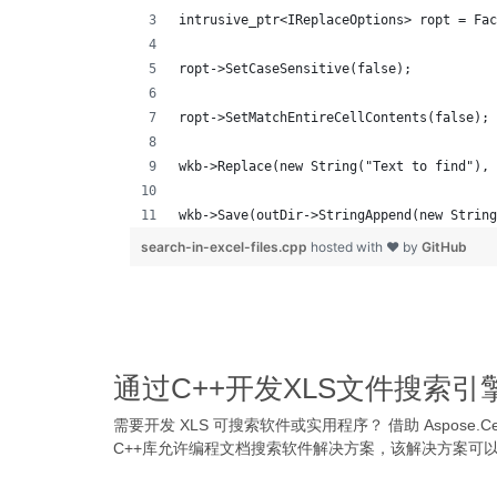
intrusive_ptr<IReplaceOptions> ropt = Fac
ropt->SetCaseSensitive(false);
ropt->SetMatchEntireCellContents(false);
wkb->Replace(new String("Text to find"), 
wkb->Save(outDir->StringAppend(new String
search-in-excel-files.cpp
hosted with ❤ by
GitHub
通过C++开发XLS文件搜索引
需要开发 XLS 可搜索软件或实用程序？ 借助 Aspose.Cel
C++库允许编程文档搜索软件解决方案，该解决方案可以