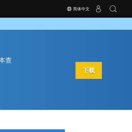
简体中文
文本查
下载