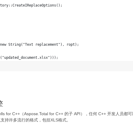
tory::CreateIReplaceOptions();
new String("Text replacement"), ropt);
("updated_document.xlsx")));
擎
ls for C++（Aspose.Total for C++ 的子 API），任何 C+
支持许多流行的格式，包括XLS格式。