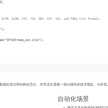
目的。
 XLTM, XLAM, CSV, TSV, ODS, DIF, SXC, and FODS file formats
"
);
am
(
"SFToStream_out.xlsx"
);
书数据的清洁和结构化导出，非常适合需要一致分隔符的技术团队、AI开
自动化场景
用于文本分析的MOBI到T