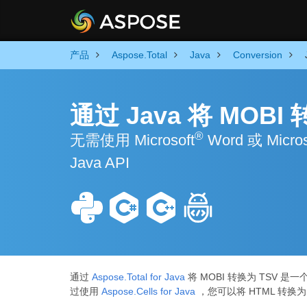
产品
Aspose.Total
Java
Conversion
通过 Java 将 MOB
®
无需使用 Microsoft
Word 或 Micros
Java API
通过
Aspose.Total for Java
将 MOBI 转换为 TSV
过使用
Aspose.Cells for Java
，您可以将 HTML 转换为