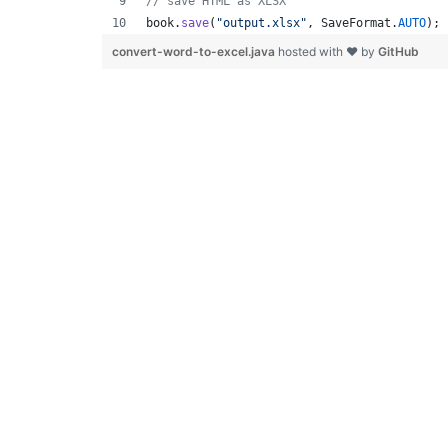
// save HTML as XLSX
book
.
save
(
"output.xlsx"
, 
SaveFormat
.
AUTO
); 
convert-word-to-excel.java
hosted with ❤ by
GitHub