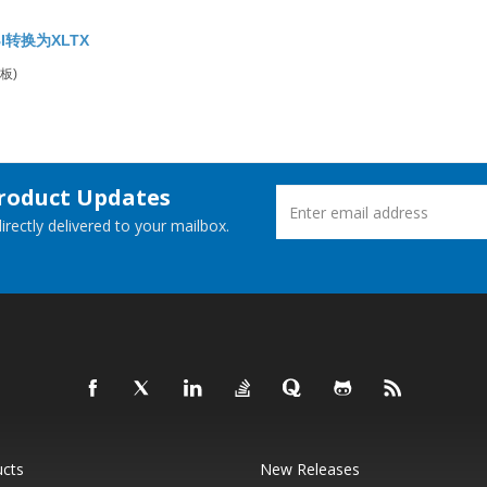
I转换为XLTX
模板)
Product Updates
rectly delivered to your mailbox.
ucts
New Releases