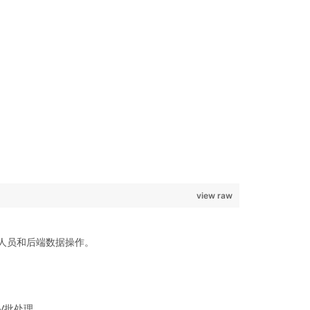
view raw
发人员和后端数据操作。
SV批处理。