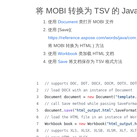
将 MOBI 转换为 TSV 的 Java
使用
Document
类打开 MOBI 文件
使用 [Save](
https://reference.aspose.com/words/java/co
将 MOBI 转换为 HTML ) 方法
使用
Workbook
类加载 HTML 文档
使用
Save
将文档保存为 TSV 格式方法
// supports DOC, DOT, DOCX, DOCM, DOTX, DOT
// load DOCX with an instance of Document
Document
document
 = 
new
Document
(
"template.
// call Save method while passing SaveForma
document
.
save
(
"html_output.html"
,
SaveFormat
// load the HTML file in an instance of Wor
Workbook
book
 = 
new
Workbook
(
"html_output.h
// supports XLS, XLSX, XLSB, XLSM, XLT, XLT