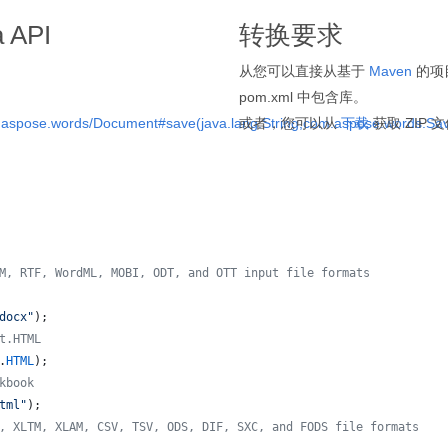
 API
转换要求
从您可以直接从基于
Maven
的项目
pom.xml 中包含库。
m.aspose.words/Document#save(java.lang.String,com.aspose.words.Sa
或者，您可以从
下载
获取 ZIP 
M, RTF, WordML, MOBI, ODT, and OTT input file formats 
docx"
);
t.HTML
.
HTML
);
kbook
tml"
);
, XLTM, XLAM, CSV, TSV, ODS, DIF, SXC, and FODS file formats