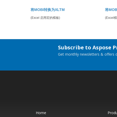
将MOBI转换为XLTM
将MOB
(Excel 启用宏的模板)
(Excel
Subscribe to Aspose 
Get monthly newsletters & offers di
Home
Prod