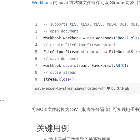
Workbook
的 save 方法将文件保存到该 Stream 对象
// supports XLS, XLSX, XLSB, XLSM, XLT, XLT,
// open document
Workbook
workbook
 = 
new
Workbook
(
"Book1.xlsx
// create FileOutputStream object
FileOutputStream
stream
 = 
new
FileOutputStre
// save document
workbook
.
save
(
stream
, 
SaveFormat
.
AUTO
);   
// close stream
stream
.
close
();
save-excel-to-stream.java
hosted with ❤ by
GitHub
```
将MOBI文件转换为TSV（制表符分隔值）可实现电子
关键用例
将电子书元数据导入关系数据库。