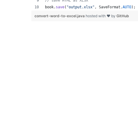
// save HTML as XLSX
book
.
save
(
"output.xlsx"
, 
SaveFormat
.
AUTO
); 
convert-word-to-excel.java
hosted with ❤ by
GitHub