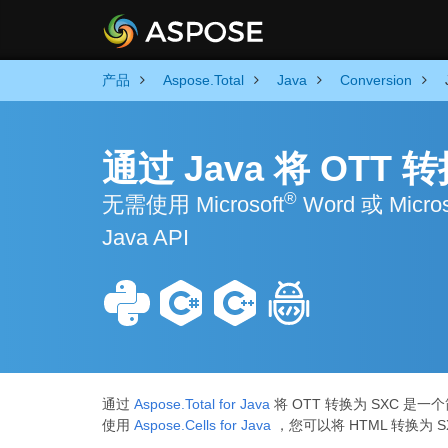
产品
Aspose.Total
Java
Conversion
通过 Java 将 OTT
®
无需使用 Microsoft
Word 或 Micros
Java API
通过
Aspose.Total for Java
将 OTT 转换为 SXC 
使用
Aspose.Cells for Java
，您可以将 HTML 转换为 S