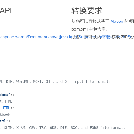
API
转换要求
从您可以直接从基于
Maven
的项目
pom.xml 中包含库。
m.aspose.words/Document#save(java.lang.String,com.aspose.words.Sa
或者，您可以从
下载
获取 ZIP 
M, RTF, WordML, MOBI, ODT, and OTT input file formats 
docx"
);
t.HTML
.
HTML
);
kbook
tml"
);
, XLTM, XLAM, CSV, TSV, ODS, DIF, SXC, and FODS file formats