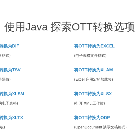
使用Java 探索OTT转换选项
转换为DIF
将OTT转换为EXCEL
换格式)
(电子表格文件格式)
转换为TSV
将OTT转换为XLAM
分隔值)
(Excel 启用宏的加载项)
转换为XLSM
将OTT转换为XLSX
的电子表格)
(打开 XML 工作簿)
转换为XLTX
将OTT转换为ODP
模板)
(OpenDocument 演示文稿格式)