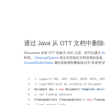
通过 Java 从 OTT 文档中
/Document 在将 OTT 转换为 SXC 之前，您可以通过
As
时间。
CleanupOptions
类允许您指定文档清理的选项
UnusedBuiltinStyles
属性来检测和删除标记为“未使用”
// supports DOC, DOT, DOCX, DOCM, DOTX, DOT
// load DOCX with an instance of Document
Document
doc
 = 
new
Document
(
"template.docx"
// set cleanup optoions
CleanupOptions
cleanupoptions
 = 
new
Cleanup
// set unused lists