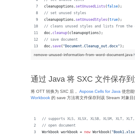
cleanupoptions
.
setUnusedLists
(
false
);
// set unused styles
cleanupoptions
.
setUnusedStyles
(
true
);
// cleans unused styles and lists from the 
doc
.
cleanup
(
cleanupoptions
);
// save document
doc
.
save
(
"Document.Cleanup_out.docx"
);
remove-unused-information-from-word-document.java
通过 Java 将 SXC 文件保存
将 OTT 转换为 SXC 后，
Aspose.Cells for Java
使您能够
Workbook
的 save 方法将文件保存到该 Stream 对象
// supports XLS, XLSX, XLSB, XLSM, XLT, XLT,
// open document
Workbook
workbook
 = 
new
Workbook
(
"Book1.xlsx