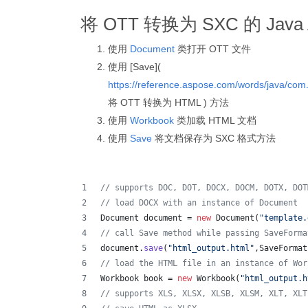
将 OTT 转换为 SXC 的 Java 
使用
Document
类打开 OTT 文件
使用 [Save](
https://reference.aspose.com/words/java/co
将 OTT 转换为 HTML ) 方法
使用
Workbook
类加载 HTML 文档
使用
Save
将文档保存为 SXC 格式方法
// supports DOC, DOT, DOCX, DOCM, DOTX, DOT
// load DOCX with an instance of Document
Document
document
 = 
new
Document
(
"template.
// call Save method while passing SaveForma
document
.
save
(
"html_output.html"
,
SaveFormat
// load the HTML file in an instance of Wor
Workbook
book
 = 
new
Workbook
(
"html_output.h
// supports XLS, XLSX, XLSB, XLSM, XLT, XLT